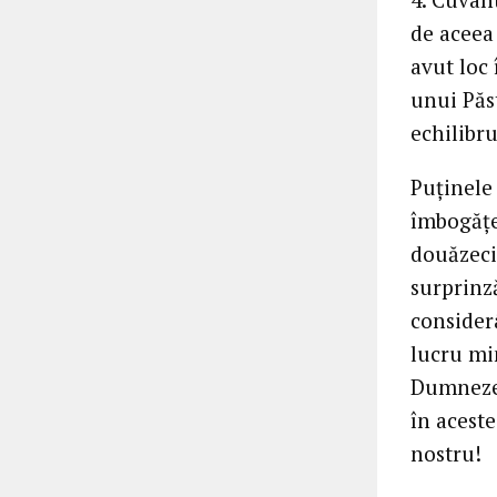
de aceea 
avut loc
unui Păs
echilibru
Puţinele 
îmbogăţes
douăzeci 
surprinz
considerâ
lucru mi
Dumnezeu
în aceste
nostru!