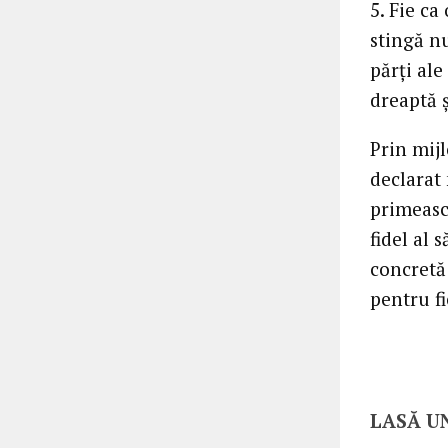
5. Fie ca
stingă n
părţi al
dreaptă ş
Prin mijl
declarat
primească
fidel al 
concretă 
pentru f
LASĂ U