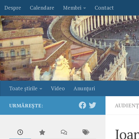
Despre
Calendare
Membri
Contact
Skip to content
Toate ştirile
Video
Anunţuri
AUDIEN
URMĂREȘTE:
Ioan