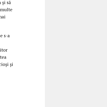
 şi să
 multe
mai
e s-a
itor
atea
ioşi şi