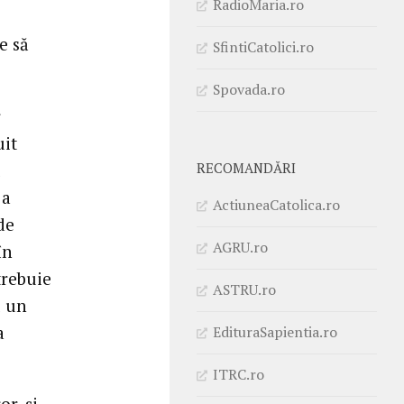
RadioMaria.ro
e să
SfintiCatolici.ro
Spovada.ro
r
uit
RECOMANDĂRI
 a
ActiuneaCatolica.ro
de
AGRU.ro
în
trebuie
ASTRU.ro
u un
a
EdituraSapientia.ro
ITRC.ro
r, şi