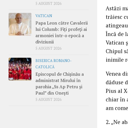
5 AUGUST 2026
Astăzi m
trăiesc 
VATICAN
Papa Leon către Cavalerii
atingeau
lui Columb: Fiți profeți ai
Încă de l
armoniei într-o epocă a
diviziunii
Vatican ş
5 AUGUST 2026
Chipul să
inimile r
BISERICA ROMANO-
CATOLICĂ
Venea din
Episcopul de Chișinău a
administrat Mirului în
dăduse de
parohia „Ss Ap Petru și
Pius al X
Paul” din Onești
chiar în 
5 AUGUST 2026
am comem
2. „Ne a