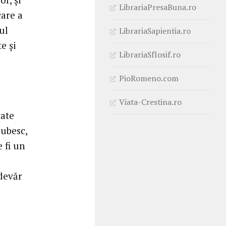
LibrariaPresaBuna.ro
care a
ul
LibrariaSapientia.ro
e şi
LibrariaSfIosif.ro
PioRomeno.com
Viata-Crestina.ro
tate
iubesc,
 fi un
devăr
l