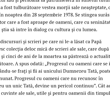
a fost tulburătoare vestea morţii sale neaşteptate, 
 în noaptea din 28 septembrie 1978. Se stingea surâs
tor care a fost aproape de oameni, care cu seninătat
 ştia să intre în dialog cu cultura şi cu lumea.
discursuri şi scrieri pe care ni le-a lăsat ca Papă
c colecţia deloc mică de scrieri ale sale, care după
şi cinci de ani de la moartea sa păstrează o actuali
ătoare. A spus odată: „Progresul cu oameni care se 
ndu-se fraţi şi fii ai unicului Dumnezeu Tată, poate
nunat. Progresul cu oameni care nu recunosc în
 un unic Tată, devine un pericol continuu”. Cât a
 cuvinte ale sale, utile şi pentru oamenii din timpu