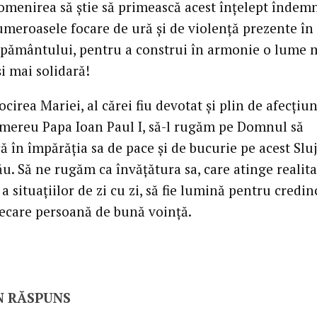
 omenirea să ştie să primească acest înţelept îndemn
umeroasele focare de ură şi de violenţă prezente în
e pământului, pentru a construi în armonie o lume 
i mai solidară!
ocirea Mariei, al cărei fiu devotat şi plin de afecţiun
 mereu Papa Ioan Paul I, să-l rugăm pe Domnul să
 în împărăţia sa de pace şi de bucurie pe acest Sluj
său. Să ne rugăm ca învăţătura sa, care atinge realit
a situaţiilor de zi cu zi, să fie lumină pentru credinc
iecare persoană de bună voinţă.
N RĂSPUNS