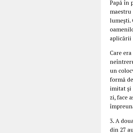
Papă în p
maestru a
lumeşti. 
oamenilo
aplicării 
Care era 
neîntrer
un colocv
formă de 
imitat şi
zi, face 
împreun
3. A dou
din 27 au