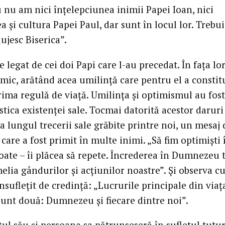
u nu am nici înţelepciunea inimii Papei Ioan, nici
a şi cultura Papei Paul, dar sunt în locul lor. Trebui
lujesc Biserica”.
e legat de cei doi Papi care l-au precedat. În faţa lo
mic, arătând acea umilinţă care pentru el a constit
ima regulă de viaţă. Umilinţa şi optimismul au fost
stica existenţei sale. Tocmai datorită acestor daruri
-a lungul trecerii sale grăbite printre noi, un mesaj 
care a fost primit în multe inimi. „Să fim optimişti 
toate – îi plăcea să repete. Încrederea în Dumnezeu 
melia gândurilor şi acţiunilor noastre”. Şi observa c
nsufleţit de credinţă: „Lucrurile principale din viaţ
sunt două: Dumnezeu şi fiecare dintre noi”.
ul său şi persoana sa pătrunseseră în sufletul tuturo