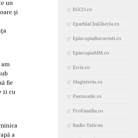
te un
EGCO.ro
oare şi
EparhiaClujGherla.ro
nţa
EpiscopiaBucuresti.ro
EpiscopiaMM.ro
ă am
Ercis.ro
sub
Magisteriu.ro
să fie
e zi cu
Pastoratie.ro
ProFamilia.ro
uminica
Radio Vatican
Papă a