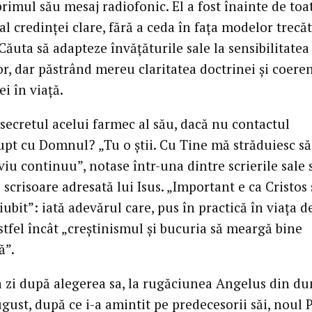
rimul său mesaj radiofonic. El a fost înainte de toa
l credinţei clare, fără a ceda în faţa modelor trecăt
Căuta să adapteze învăţăturile sale la sensibilitatea
r, dar păstrând mereu claritatea doctrinei şi coere
ei în viaţă.
secretul acelui farmec al său, dacă nu contactul
upt cu Domnul? „Tu o ştii. Cu Tine mă străduiesc s
iu continuu”, notase într-una dintre scrierile sale 
scrisoare adresată lui Isus. „Important e ca Cristos 
 iubit”: iată adevărul care, pus în practică în viaţa d
astfel încât „creştinismul şi bucuria să meargă bine
ă”.
a zi după alegerea sa, la rugăciunea Angelus din d
gust, după ce i-a amintit pe predecesorii săi, noul 