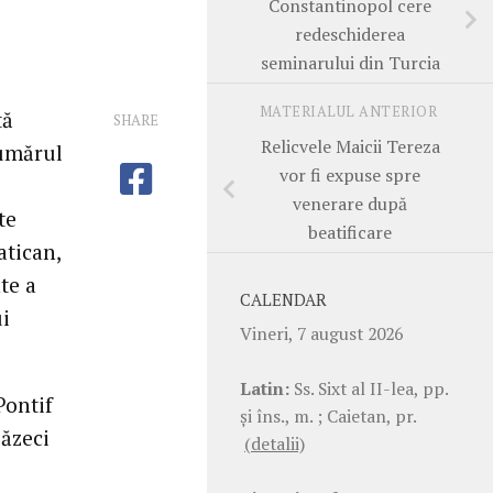
Constantinopol cere
redeschiderea
seminarului din Turcia
MATERIALUL ANTERIOR
tă
SHARE
Relicvele Maicii Tereza
numărul
vor fi expuse spre
venerare după
te
beatificare
atican,
te a
CALENDAR
ui
Vineri, 7 august 2026
Latin:
Ss. Sixt al II-lea, pp.
Pontif
şi îns., m. ; Caietan, pr.
uăzeci
(detalii)