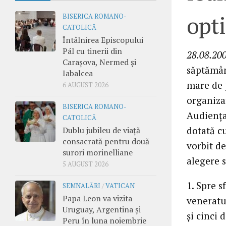
opt
BISERICA ROMANO-
CATOLICĂ
Întâlnirea Episcopului
Pál cu tinerii din
28.08.200
Carașova, Nermed și
săptămân
Iabalcea
mare de 
6 AUGUST 2026
organiza
BISERICA ROMANO-
Audienţa
CATOLICĂ
dotată cu
Dublu jubileu de viață
consacrată pentru două
vorbit de
surori morinelliane
alegere s
5 AUGUST 2026
1. Spre s
SEMNALĂRI
/
VATICAN
Papa Leon va vizita
veneratu
Uruguay, Argentina și
şi cinci 
Peru în luna noiembrie