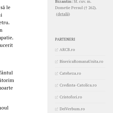
Bizantin:
Sf. cuv. m.
să le
Dometie Persul († 262).
(detalii)
ui
etru.
in
mpatie.
PARTENERI
cucerit
ARCB.ro
BisericaRomanaUnita.ro
Sfântul
Cateheza.ro
bătorim
Credinta-Catolica.ro
 moarte
Cristofori.ro
noul
DeiVerbum.ro