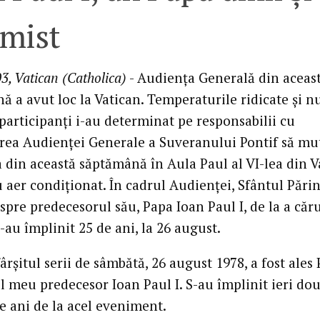
imist
3, Vatican (Catholica)
- Audienţa Generală din aceas
ă a avut loc la Vatican. Temperaturile ridicate şi 
participanţi i-au determinat pe responsabilii cu
rea Audienţei Generale a Suveranului Pontif să mu
 din această săptămână în Aula Paul al VI-lea din V
 aer condiţionat. În cadrul Audienţei, Sfântul Părin
spre predecesorul său, Papa Ioan Paul I, de la a căr
-au împlinit 25 de ani, la 26 august.
fârşitul serii de sâmbătă, 26 august 1978, a fost ales 
l meu predecesor Ioan Paul I. S-au împlinit ieri do
de ani de la acel eveniment.