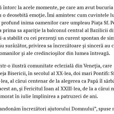
ă întorc la acele momente, pe care am avut bucuria 
cu o deosebită emoţie. Îmi amintesc cum cuvintele l
 profund inima oamenilor care umpleau Piaţa Sf. P
a prima sa apariţie la balconul central al Bazilicii d
i-a stabilit cu cei prezenţi un curent spontan de si
u surâzător, privirea sa încrezătoare şi sinceră au 
omanilor şi ale credincioşilor din lumea întreagă.
tr-o ilustră comunitate eclezială din Veneţia, care
ja Bisericii, în secolul al XX-lea, doi mari Pontifi: 
-lea, al cărui centenar de la alegerea ca Papă îl săr
acest an, şi Fericitul Ioan al XXIII-lea, de la a cărui
orat în iulie împlinirea a patruzeci de ani.
bandonăm încrezători ajutorului Domnului”, spuse 