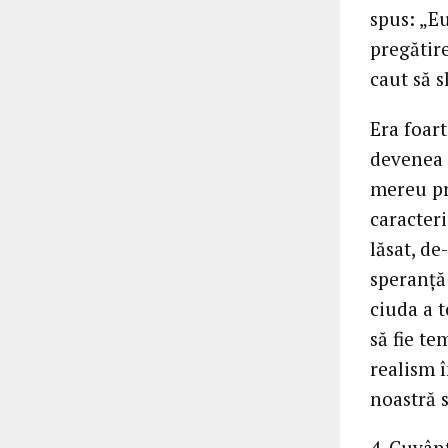
spus: „E
pregătire
caut să s
Era foart
devenea 
mereu pr
caracteri
lăsat, de
speranţă 
ciuda a 
să fie te
realism î
noastră 
4. Cuvânt