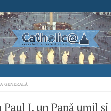
ŢA GENERALĂ
 Paul I, un Papă umil şi