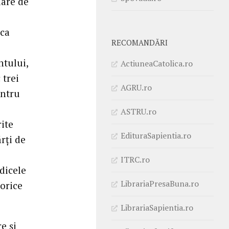
lare de
ica
RECOMANDĂRI
ntului,
ActiuneaCatolica.ro
 trei
AGRU.ro
entru
ASTRU.ro
rite
EdituraSapientia.ro
ărţi de
ITRC.ro
ndicele
LibrariaPresaBuna.ro
 orice
LibrariaSapientia.ro
e şi