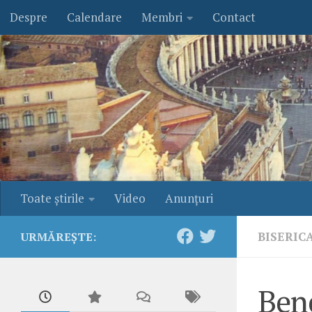
Despre
Calendare
Membri
Contact
Skip to content
Toate ştirile
Video
Anunţuri
BISERIC
URMĂREȘTE:
Bene