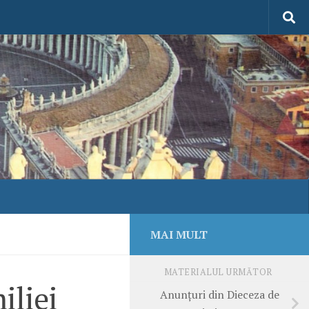
MAI MULT
MATERIALUL URMĂTOR
iliei
Anunţuri din Dieceza de