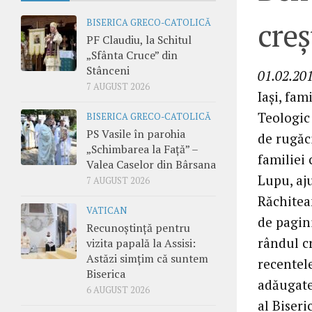
creş
BISERICA GRECO-CATOLICĂ
PF Claudiu, la Schitul
„Sfânta Cruce” din
Stânceni
01.02.201
7 AUGUST 2026
Iaşi, fam
Teologic
BISERICA GRECO-CATOLICĂ
PS Vasile în parohia
de rugăci
„Schimbarea la Față” –
familiei 
Valea Caselor din Bârsana
Lupu, aju
7 AUGUST 2026
Răchitea
VATICAN
de pagin
Recunoștință pentru
rândul cr
vizita papală la Assisi:
Astăzi simțim că suntem
recentele
Biserica
adăugate 
6 AUGUST 2026
al Biseri