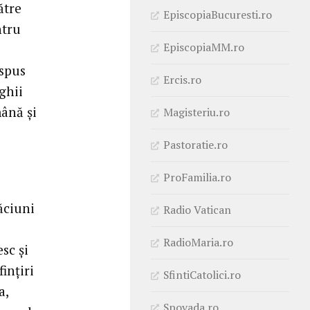
ătre
EpiscopiaBucuresti.ro
ntru
EpiscopiaMM.ro
 spus
Ercis.ro
ghii
mână şi
Magisteriu.ro
Pastoratie.ro
ProFamilia.ro
ăciuni
Radio Vatican
RadioMaria.ro
sc şi
inţiri
SfintiCatolici.ro
a,
Spovada.ro