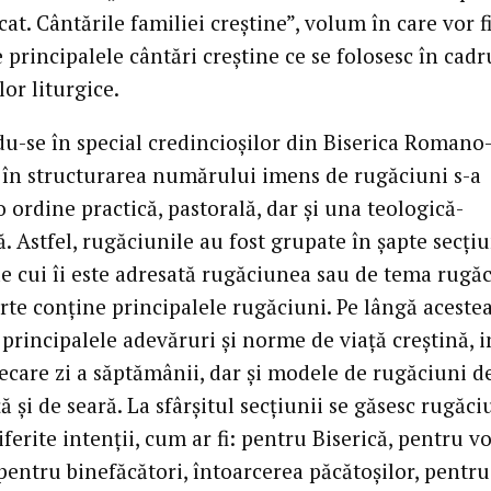
at. Cântările familiei creştine”, volum în care vor f
 principalele cântări creştine ce se folosesc în cadr
lor liturgice.
u-se în special credincioşilor din Biserica Romano
, în structurarea numărului imens de rugăciuni s-a
 ordine practică, pastorală, dar şi una teologică-
ă. Astfel, rugăciunile au fost grupate în şapte secţiu
de cui îi este adresată rugăciunea sau de tema rugăc
rte conţine principalele rugăciuni. Pe lângă acestea
 principalele adevăruri şi norme de viaţă creştină, i
iecare zi a săptămânii, dar şi modele de rugăciuni d
 şi de seară. La sfârşitul secţiunii se găsesc rugăci
ferite intenţii, cum ar fi: pentru Biserică, pentru v
pentru binefăcători, întoarcerea păcătoşilor, pentru