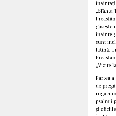
înaintaţi
„Sfânta 
Preasfânt
găseşte r
înainte ş
sunt incl
latină. 
Preasfân
„Vizite 
Partea a 
de pregă
rugăciun
psalmii p
şi oficii