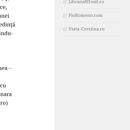
LibrariaSfIosif.ro
ce,
PioRomeno.com
unei
redinţă
Viata-Crestina.ro
sindu-
i
nea –
 cu
inara
ro)