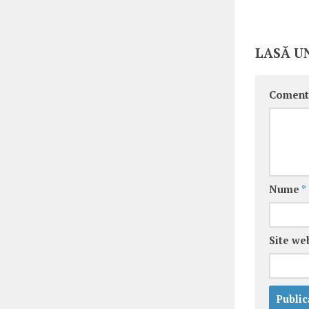
LASĂ U
Coment
Nume
*
Site we