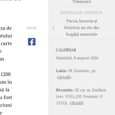
Timişoara
MATERIALUL ANTERIOR
Pacea, bucuria şi
fericirea nu vin din
eza de
SHARE
bogăţii materiale
utului
 carte
CALENDAR
e
Sâmbătă, 8 august 2026
an
Latin:
Sf. Dominic, pr.
 1200
(detalii)
cum în
nă la
Bizantin:
Sf. ep. m. Emilian
(sec. VIII); [Sf. Dominic (†
u fost
1221)].
(detalii)
ăciuni
e