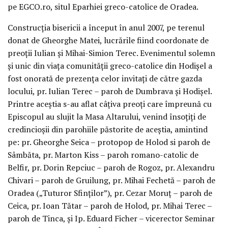
pe EGCO.ro, situl Eparhiei greco-catolice de Oradea.
Construcţia bisericii a început în anul 2007, pe terenul
donat de Gheorghe Matei, lucrările fiind coordonate de
preoţii Iulian şi Mihai-Simion Terec. Evenimentul solemn
şi unic din viaţa comunităţii greco-catolice din Hodişel a
fost onorată de prezenţa celor invitaţi de către gazda
locului, pr. Iulian Terec – paroh de Dumbrava şi Hodişel.
Printre aceştia s-au aflat câţiva preoţi care împreună cu
Episcopul au slujit la Masa Altarului, venind însoţiţi de
credincioşii din parohiile păstorite de aceştia, amintind
pe: pr. Gheorghe Seica – protopop de Holod si paroh de
Sâmbăta, pr. Marton Kiss – paroh romano-catolic de
Belfir, pr. Dorin Repciuc – paroh de Rogoz, pr. Alexandru
Chivari – paroh de Gruilung, pr. Mihai Fechetă – paroh de
Oradea („Tuturor Sfinţilor”), pr. Cezar Moruţ – paroh de
Ceica, pr. Ioan Tătar – paroh de Holod, pr. Mihai Terec –
paroh de Tinca, şi Ip. Eduard Ficher – vicerector Seminar