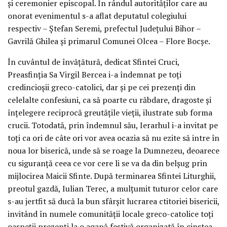
şi ceremonier episcopal. În rândul autorităţilor care au
onorat evenimentul s-a aflat deputatul colegiului
respectiv – Ştefan Seremi, prefectul Judeţului Bihor –
Gavrilă Ghilea şi primarul Comunei Olcea – Flore Bocşe.
În cuvântul de învăţătură, dedicat Sfintei Cruci,
Preasfinţia Sa Virgil Bercea i-a îndemnat pe toţi
credincioşii greco-catolici, dar şi pe cei prezenţi din
celelalte confesiuni, ca să poarte cu răbdare, dragoste şi
înţelegere reciprocă greutăţile vieţii, ilustrate sub forma
crucii. Totodată, prin îndemnul său, Ierarhul i-a invitat pe
toţi ca ori de câte ori vor avea ocazia să nu ezite să intre în
noua lor biserică, unde să se roage la Dumnezeu, deoarece
cu siguranţă ceea ce vor cere li se va da din belşug prin
mijlocirea Maicii Sfinte. După terminarea Sfintei Liturghii,
preotul gazdă, Iulian Terec, a mulţumit tuturor celor care
s-au jertfit să ducă la bun sfârşit lucrarea ctitoriei bisericii,
invitând în numele comunităţii locale greco-catolice toţi
oaspeţii prezenţi la o agapă festivă organizată în cinstea