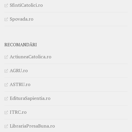
SfintiCatolici.ro
Spovada.ro
RECOMANDĂRI
ActiuneaCatolica.ro
AGRU.ro
ASTRU.ro
EdituraSapientia.ro
ITRC.ro
LibrariaPresaBuna.ro