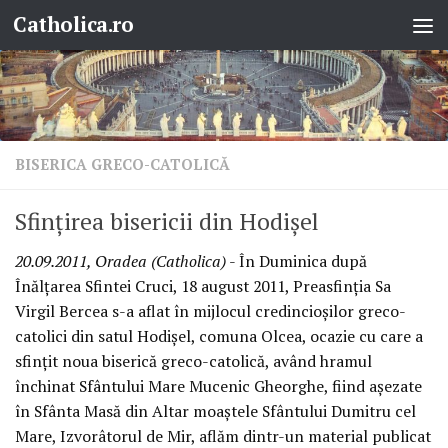
Catholica.ro
Skip to content
BISERICA GRECO-CATOLICĂ
Sfinţirea bisericii din Hodişel
20.09.2011, Oradea (Catholica)
- În Duminica după
Înălţarea Sfintei Cruci, 18 august 2011, Preasfinţia Sa
Virgil Bercea s-a aflat în mijlocul credincioşilor greco-
catolici din satul Hodişel, comuna Olcea, ocazie cu care a
sfinţit noua biserică greco-catolică, având hramul
închinat Sfântului Mare Mucenic Gheorghe, fiind aşezate
în Sfânta Masă din Altar moaştele Sfântului Dumitru cel
Mare, Izvorâtorul de Mir, aflăm dintr-un material publicat