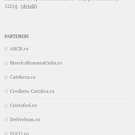
1221)].
(detalii)
PARTENERI
ARCB.ro
BisericaRomanaUnita.ro
Cateheza.ro
Credinta-Catolica.ro
Cristofori.ro
DeiVerbum.ro
EGCO.ro