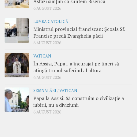
Astăzi simțim că suntem Biserica
6 AUGUST 2026
LUMEA CATOLICĂ
Ministrul provincial franciscan: Școala Sf.
Francisc predă Evanghelia păcii
6 AUGUST 2026
VATICAN
În Assisi, Papa i-a încurajat pe tineri să
atingă trupul suferind al altora
6 AUGUST 2026
SEMNALĂRI
/
VATICAN
Papa la Assisi: Să construim o civilizație a
iubirii, nu a diviziunii
6 AUGUST 2026