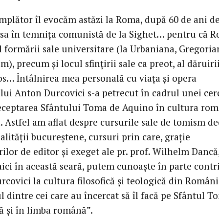
mplător îl evocăm astăzi la Roma, după 60 de ani de
sa în temniţa comunistă de la Sighet… pentru că 
l formării sale universitare (la Urbaniana, Gregoria
), precum şi locul sfinţirii sale ca preot, al dăruiri
tos… Întâlnirea mea personală cu viaţa şi opera
lui Anton Durcovici s-a petrecut în cadrul unei cer
eceptarea Sfântului Toma de Aquino în cultura ro
 Astfel am aflat despre cursurile sale de tomism de
alităţii bucureştene, cursuri prin care, graţie
lor de editor şi exeget ale pr. prof. Wilhelm Dancă
aici în această seară, putem cunoaşte în parte contr
covici la cultura filosofică şi teologică din Români
l dintre cei care au încercat să îl facă pe Sfântul T
ă şi în limba română”.