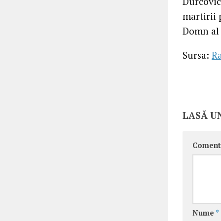
Durcovic
martirii
Domn al i
Sursa:
Ra
LASĂ U
Coment
Nume
*