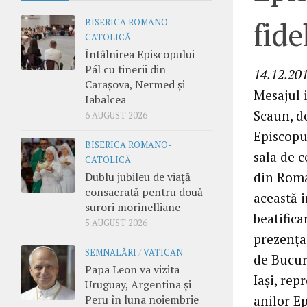
fide
BISERICA ROMANO-
CATOLICĂ
Întâlnirea Episcopului
Pál cu tinerii din
14.12.201
Carașova, Nermed și
Mesajul 
Iabalcea
Scaun, d
6 AUGUST 2026
Episcopu
BISERICA ROMANO-
sala de 
CATOLICĂ
din Roma
Dublu jubileu de viață
consacrată pentru două
această i
surori morinelliane
beatifica
5 AUGUST 2026
prezenţa 
SEMNALĂRI
/
VATICAN
de Bucure
Papa Leon va vizita
Iaşi, rep
Uruguay, Argentina și
Peru în luna noiembrie
anilor E