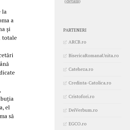
(detalii)
 la
Roma a
na şi
PARTENERI
i totale
ARCB.ro
cetări
BisericaRomanaUnita.ro
mână
Cateheza.ro
dicate
Credinta-Catolica.ro
,
Cristofori.ro
ibuţia
a, el
DeiVerbum.ro
oma să
EGCO.ro