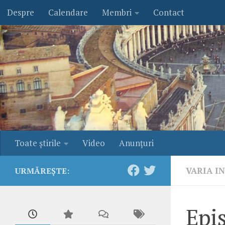
Despre
Calendare
Membri
Contact
Skip to content
Toate ştirile
Video
Anunţuri
VARIA I
URMĂREȘTE:
Epis