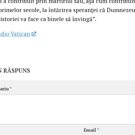
i a contribuit prin martiriul său, aşa cum contribui
 primelor secole, la întărirea speranţei că Dumnezeu
storiei va face ca binele să învingă”.
dio Vatican
N RĂSPUNS
ariu
*
Email
*