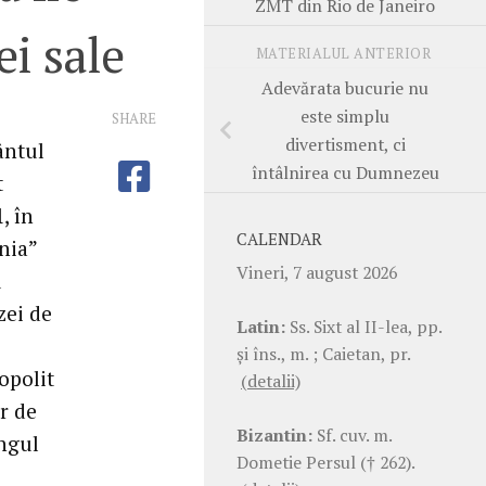
ZMT din Rio de Janeiro
ei sale
MATERIALUL ANTERIOR
Adevărata bucurie nu
este simplu
SHARE
divertisment, ci
ântul
întâlnirea cu Dumnezeu
t
, în
CALENDAR
nia”
Vineri, 7 august 2026
u
zei de
Latin:
Ss. Sixt al II-lea, pp.
şi îns., m. ; Caietan, pr.
opolit
(detalii)
ar de
Bizantin:
Sf. cuv. m.
ungul
Dometie Persul († 262).