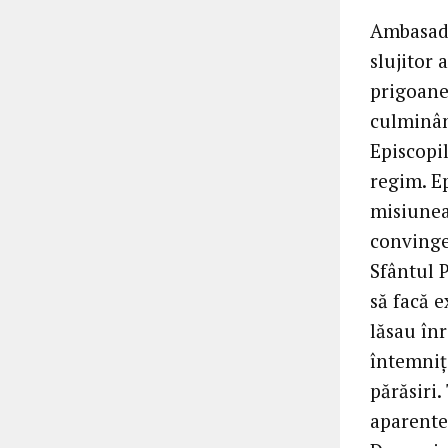
Ambasado
slujitor 
prigoanei
culminân
Episcopil
regim. E
misiunea,
convinger
Sfântul 
să facă 
lăsau înr
întemniţa
părăsiri.
aparentei