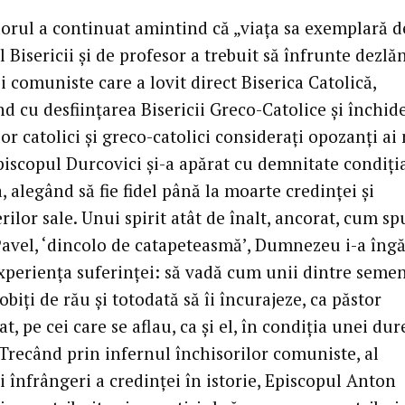
rul a continuat amintind că „viaţa sa exemplară d
al Bisericii şi de profesor a trebuit să înfrunte dezlă
 comuniste care a lovit direct Biserica Catolică,
d cu desfiinţarea Bisericii Greco-Catolice şi închid
or catolici şi greco-catolici consideraţi opozanţi ai
piscopul Durcovici şi-a apărat cu demnitate condiţia
 alegând să fie fidel până la moarte credinţei şi
ilor sale. Unui spirit atât de înalt, ancorat, cum s
Pavel, ‘dincolo de catapeteasmă’, Dumnezeu i-a îng
experienţa suferinţei: să vadă cum unii dintre semen
obiţi de rău şi totodată să îi încurajeze, ca păstor
t, pe cei care se aflau, ca şi el, în condiţia unei du
 Trecând prin infernul închisorilor comuniste, al
 înfrângeri a credinţei în istorie, Episcopul Anton