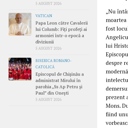
5 AUGUST 2026
„Nu întâ
VATICAN
moartea 
Papa Leon către Cavalerii
fost locu
lui Columb: Fiți profeți ai
armoniei într-o epocă a
Angelicum
diviziunii
lui Hris
5 AUGUST 2026
Episcopu
BISERICA ROMANO-
despre r
CATOLICĂ
modernă.
Episcopul de Chișinău a
intelectu
administrat Mirului în
parohia „Ss Ap Petru și
demersuri
Paul” din Onești
prezent 
5 AUGUST 2026
Mons. Dur
fiind unu
vorbeasc