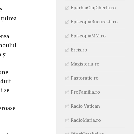
EparhiaClujGherla.ro
e
nţuirea
EpiscopiaBucuresti.ro
EpiscopiaMM.ro
erea
 noului
Ercis.ro
 şi
Magisteriu.ro
pune
Pastoratie.ro
ăduit
i se
ProFamilia.ro
Radio Vatican
reroase
RadioMaria.ro
SfintiCatolici.ro