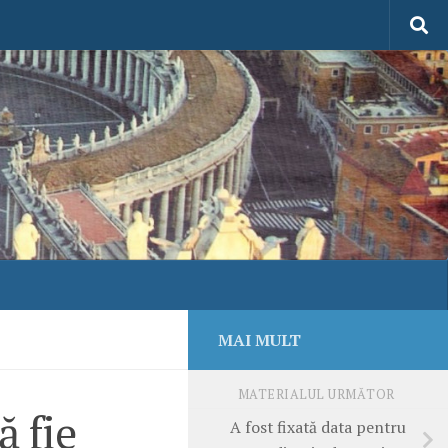
MAI MULT
MATERIALUL URMĂTOR
ă fie
A fost fixată data pentru