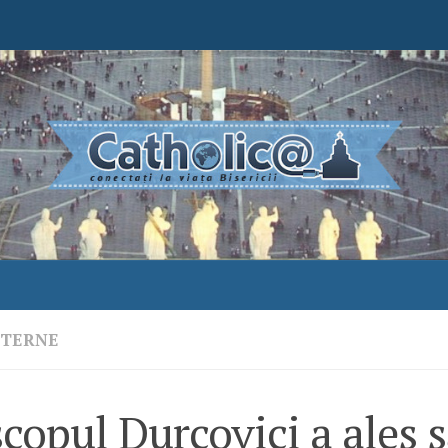
NTERNE
copul Durcovici a ales s