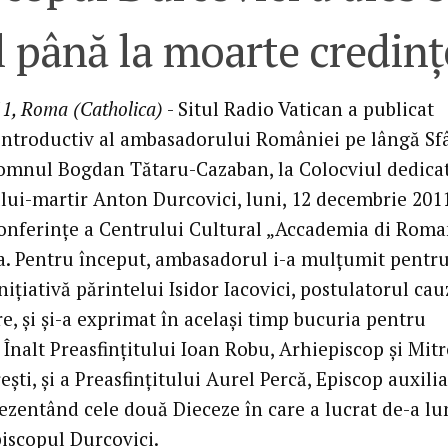
l până la moarte credinţ
1, Roma (Catholica)
- Situl Radio Vatican a publicat
introductiv al ambasadorului României pe lângă Sf
omnul Bogdan Tătaru-Cazaban, la Colocviul dedica
lui-martir Anton Durcovici, luni, 12 decembrie 2011
conferinţe a Centrului Cultural „Accademia di Roma
. Pentru început, ambasadorul i-a mulţumit pentr
niţiativă părintelui Isidor Iacovici, postulatorul cau
re, şi şi-a exprimat în acelaşi timp bucuria pentru
Înalt Preasfinţitului Ioan Robu, Arhiepiscop şi Mitr
şti, şi a Preasfinţitului Aurel Percă, Episcop auxili
rezentând cele două Dieceze în care a lucrat de-a l
piscopul Durcovici.