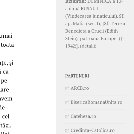
Bizantin:
DUMINICA a 10-
a după RUSALII
(Vindecarea lunaticului). Sf.
ap. Matia (sec. I); [Sf. Tereza
Benedicta a Crucii (Edith
numai
Stein), patroana Europei (†
 toată
1942)].
(detalii)
ţe, şi
ă ea
PARTENERI
 pe
ARCB.ro
mare
 avem
BisericaRomanaUnita.ro
de
 cel
Cateheza.ro
tăzi.
Credinta-Catolica.ro