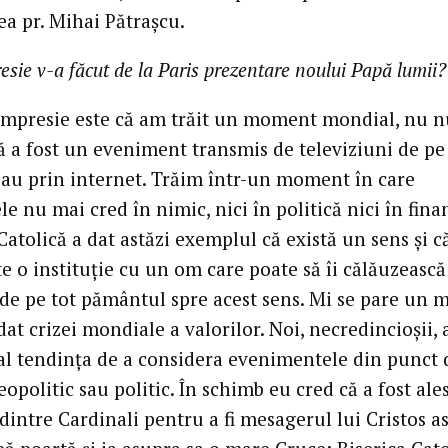
ea pr. Mihai Pătraşcu.
esie v-a făcut de la Paris prezentare noului Papă lumii?
impresie este că am trăit un moment mondial, nu 
ă a fost un eveniment transmis de televiziuni de pe
sau prin internet. Trăim într-un moment în care
e nu mai cred în nimic, nici în politică nici în finan
Catolică a dat astăzi exemplul că există un sens şi c
te o instituţie cu un om care poate să îi călăuzească
de pe tot pământul spre acest sens. Mi se pare un 
at crizei mondiale a valorilor. Noi, necredincioşii,
al tendinţa de a considera evenimentele din punct 
opolitic sau politic. În schimb eu cred că a fost ales
intre Cardinali pentru a fi mesagerul lui Cristos as