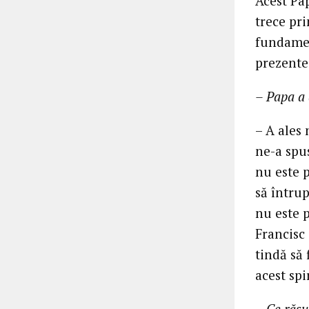
Acest Pap
trece pri
fundamen
prezente 
– Papa a 
– A ales 
ne-a spu
nu este p
să întru
nu este 
Francisc 
tindă să 
acest spir
– Ce răsun