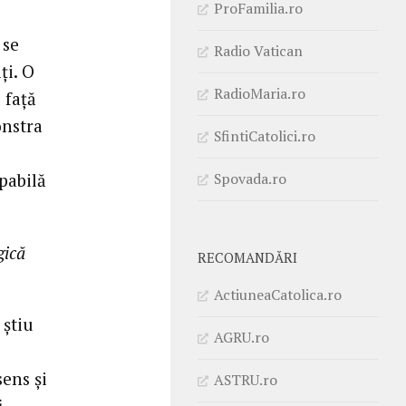
ProFamilia.ro
 se
Radio Vatican
ţi. O
RadioMaria.ro
 faţă
onstra
SfintiCatolici.ro
Spovada.ro
pabilă
gică
RECOMANDĂRI
ActiuneaCatolica.ro
 ştiu
AGRU.ro
ens şi
ASTRU.ro
i