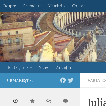
Despre
Calendare
Membri
Contact
Skip to content
Toate ştirile
Video
Anunţuri
VARIA E
URMĂREȘTE:
Juli