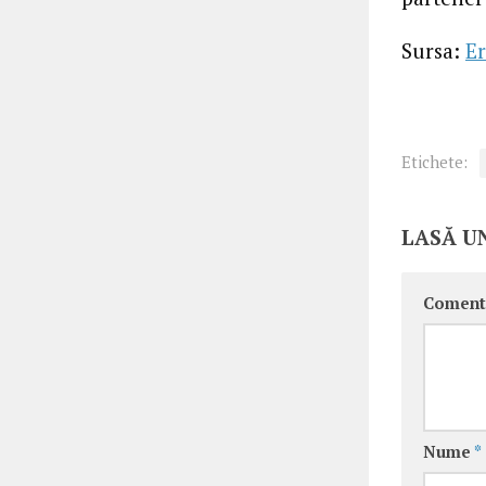
Sursa:
Er
Etichete:
LASĂ U
Coment
Nume
*