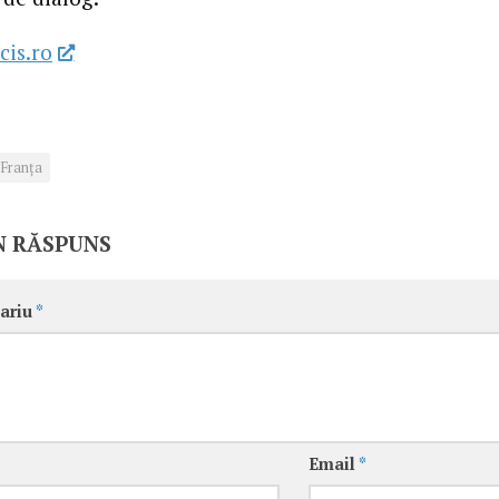
cis.ro
Franţa
N RĂSPUNS
ariu
*
Email
*