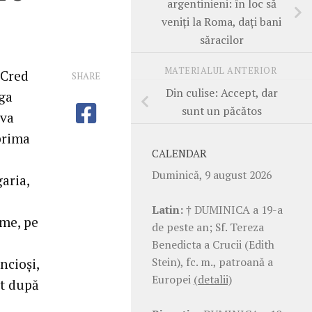
argentinieni: în loc să
veniţi la Roma, daţi bani
săracilor
MATERIALUL ANTERIOR
 Cred
SHARE
Din culise: Accept, dar
aga
sunt un păcătos
eva
prima
CALENDAR
Duminică, 9 august 2026
garia,
Latin:
† DUMINICA a 19-a
ume, pe
de peste an; Sf. Tereza
Benedicta a Crucii (Edith
Stein), fc. m., patroană a
ncioşi,
Europei
(detalii)
at după