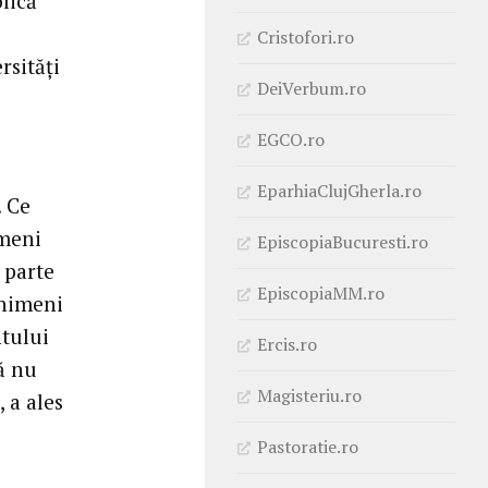
lică
Cristofori.ro
rsităţi
DeiVerbum.ro
EGCO.ro
EparhiaClujGherla.ro
. Ce
imeni
EpiscopiaBucuresti.ro
 parte
EpiscopiaMM.ro
 nimeni
ntului
Ercis.ro
să nu
Magisteriu.ro
, a ales
Pastoratie.ro