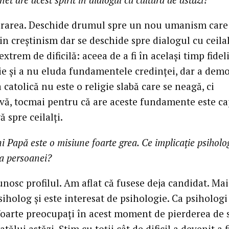
urarea. Deschide drumul spre un nou umanism care
in creştinism dar se deschide spre dialogul cu ceilal
xtrem de dificilă: aceea de a fi în acelaşi timp fideli
ţie şi a nu eluda fundamentele credinţei, dar a dem
a catolică nu este o religie slabă care se neagă, ci
vă, tocmai pentru că are aceste fundamente este ca
 spre ceilalţi.
i Papă este o misiune foarte grea. Ce implicaţie psiholo
a persoanei?
unosc profilul. Am aflat că fusese deja candidat. Mai
siholog şi este interesat de psihologie. Ca psihologi
oarte preocupaţi în acest moment de pierderea de s
atălui astăzi. Ştim cu toţii cât de dificil a devenit a f