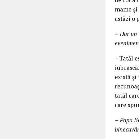
mame şi t
astăzi o
– Dar un 
eveniment
– Tatăl e
iubească.
există şi
recunoaşt
tatăl car
care spun
– Papa Be
binecuvân