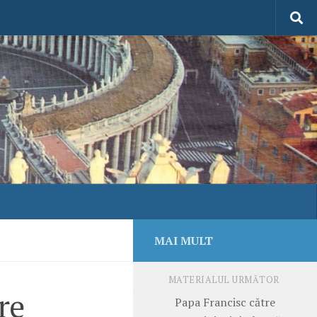
MAI MULT
MATERIALUL URMĂTOR
re
Papa Francisc către