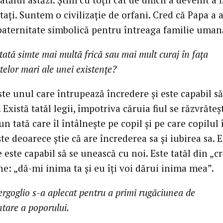
aţi. Suntem o civilizaţie de orfani. Cred că Papa a 
 paternitate simbolică pentru întreaga familie uman
tată simte mai multă frică sau mai mult curaj în faţa
elor mari ale unei existenţe?
ste unul care întrupează încredere şi este capabil să
 Există tatăl legii, împotriva căruia fiul se răzvrăteş
 un tată care îl întâlneşte pe copil şi pe care copilul 
e deoarece ştie că are încrederea sa şi iubirea sa. E
e este capabil să se unească cu noi. Este tatăl din „cr
e: „dă-mi inima ta şi eu îţi voi dărui inima mea”.
rgoglio s-a aplecat pentru a primi rugăciunea de
tare a poporului.