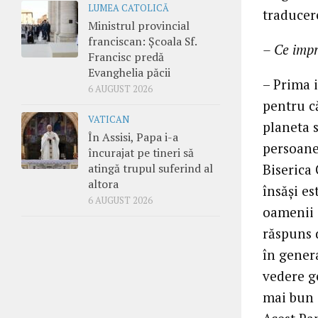
LUMEA CATOLICĂ
traducer
Ministrul provincial
franciscan: Școala Sf.
– Ce impr
Francisc predă
Evanghelia păcii
– Prima 
6 AUGUST 2026
pentru c
VATICAN
planeta 
În Assisi, Papa i-a
persoanel
încurajat pe tineri să
atingă trupul suferind al
Biserica 
altora
însăşi es
6 AUGUST 2026
oamenii 
răspuns d
în gener
vedere ge
mai bun d