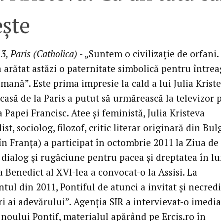
eşte
3, Paris (Catholica)
- „Suntem o civilizaţie de orfani.
 arătat astăzi o paternitate simbolică pentru între
mană”. Este prima impresie la cald a lui Julia Krist
casă de la Paris a putut să urmărească la televizor 
a Papei Francisc. Atee şi feministă, Julia Kristeva
ist, sociolog, filozof, critic literar originară din Bul
 în Franţa) a participat în octombrie 2011 la Ziua de
, dialog şi rugăciune pentru pacea şi dreptatea în l
 Benedict al XVI-lea a convocat-o la Assisi. La
ul din 2011, Pontiful de atunci a invitat şi necredi
ri ai adevărului”. Agenţia SIR a intervievat-o imedi
 noului Pontif, materialul apărând pe Ercis.ro în