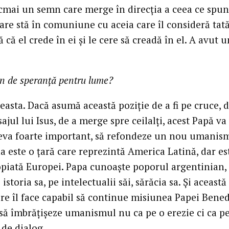
ocmai un semn care merge în direcţia a ceea ce spu
are stă în comuniune cu aceia care îl consideră tată
că el crede în ei şi le cere să creadă în el. A avut 
n de speranţă pentru lume?
easta. Dacă asumă această poziţie de a fi pe cruce, d
jul lui Isus, de a merge spre ceilalţi, acest Papă va
ceva foarte important, să refondeze un nou umanism
 este o ţară care reprezintă America Latină, dar est
opiată Europei. Papa cunoaşte poporul argentinian,
istoria sa, pe intelectualii săi, sărăcia sa. Şi această
re îl face capabil să continue misiunea Papei Bened
 să îmbrăţişeze umanismul nu ca pe o erezie ci ca p
 de dialog.