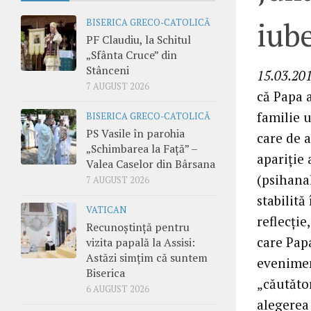
iub
BISERICA GRECO-CATOLICĂ
PF Claudiu, la Schitul
„Sfânta Cruce” din
Stânceni
15.03.201
7 AUGUST 2026
că Papa a
familie u
BISERICA GRECO-CATOLICĂ
PS Vasile în parohia
care de a
„Schimbarea la Față” –
apariţie 
Valea Caselor din Bârsana
(psihanal
7 AUGUST 2026
stabilită
VATICAN
reflecţie
Recunoștință pentru
care Papa
vizita papală la Assisi:
Astăzi simțim că suntem
eveniment
Biserica
„căutăto
6 AUGUST 2026
alegerea