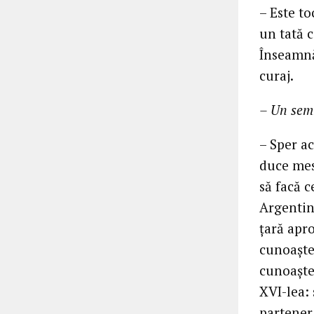
– Este t
un tată c
Înseamnă 
curaj.
– Un sem
– Sper ac
duce mesa
să facă 
Argentina
ţară apr
cunoaşte 
cunoaşte
XVI-lea:
partener