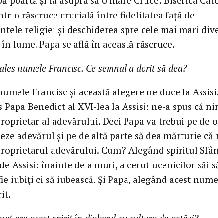
ă poartă şi ia asupra sa o mare Cruce: Biserica Cato
ntr-o răscruce crucială între fidelitatea faţă de
tele religiei şi deschiderea spre cele mai mari dive
în lume. Papa se află în această răscruce.
ales numele Francisc. Ce semnal a dorit să dea?
numele Francisc şi această alegere ne duce la Assisi
s Papa Benedict al XVI-lea la Assisi: ne-a spus că n
roprietar al adevărului. Deci Papa va trebui pe de o
peze adevărul şi pe de altă parte să dea mărturie că
proprietarul adevărului. Cum? Alegând spiritul Sfâ
de Assisi: înainte de a muri, a cerut ucenicilor săi 
fie iubiţi ci să iubească. Şi Papa, alegând acest nume
it.
et are acest spirit în dialogul cu cultura de astăzi?