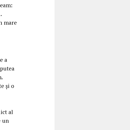
neam:
.
un mare
e a
 putea
.
e şi o
ict al
e un