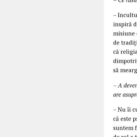
– Incult
inspiră d
misiune e
de tradi
că religi
dimpotri
să meargă
– A deven
are asupr
– Nu îi c
că este p
suntem f
de rol a t