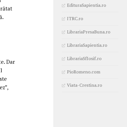
EdituraSapientia.ro
arătat
ă.
ITRC.ro
LibrariaPresaBuna.ro
LibrariaSapientia.ro
LibrariaSfIosif.ro
te. Dar
îl
PioRomeno.com
ste
Viata-Crestina.ro
ez”,