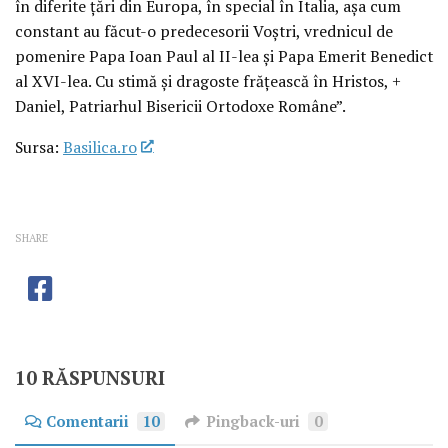
în diferite ţări din Europa, în special în Italia, aşa cum
constant au făcut-o predecesorii Voştri, vrednicul de
pomenire Papa Ioan Paul al II-lea şi Papa Emerit Benedict
al XVI-lea. Cu stimă şi dragoste frăţească în Hristos, +
Daniel, Patriarhul Bisericii Ortodoxe Române”.
Sursa:
Basilica.ro
SHARE
10 RĂSPUNSURI
Comentarii
10
Pingback-uri
0