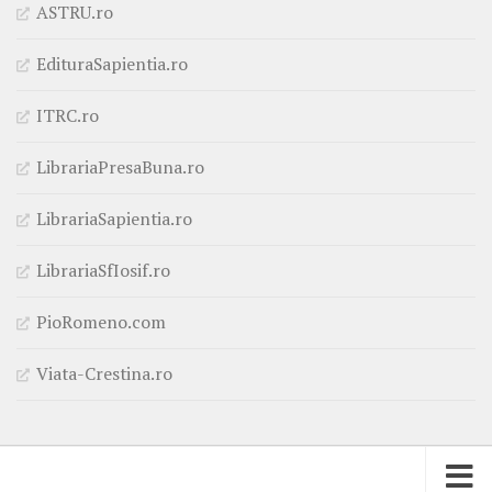
ASTRU.ro
EdituraSapientia.ro
ITRC.ro
LibrariaPresaBuna.ro
LibrariaSapientia.ro
LibrariaSfIosif.ro
PioRomeno.com
Viata-Crestina.ro