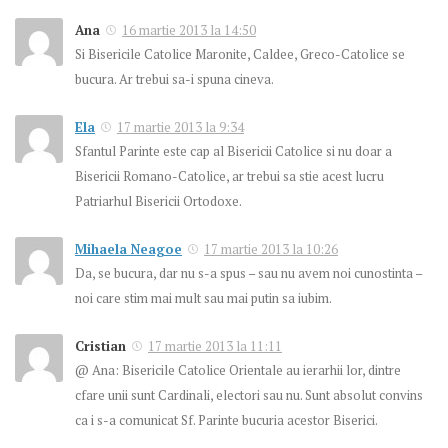
Ana
16 martie 2013 la 14:50
Si Bisericile Catolice Maronite, Caldee, Greco-Catolice se
bucura. Ar trebui sa-i spuna cineva.
Ela
17 martie 2013 la 9:34
Sfantul Parinte este cap al Bisericii Catolice si nu doar a
Bisericii Romano-Catolice, ar trebui sa stie acest lucru
Patriarhul Bisericii Ortodoxe.
Mihaela Neagoe
17 martie 2013 la 10:26
Da, se bucura, dar nu s-a spus – sau nu avem noi cunostinta –
noi care stim mai mult sau mai putin sa iubim.
Cristian
17 martie 2013 la 11:11
@ Ana: Bisericile Catolice Orientale au ierarhii lor, dintre
cfare unii sunt Cardinali, electori sau nu. Sunt absolut convins
ca i s-a comunicat Sf. Parinte bucuria acestor Biserici.