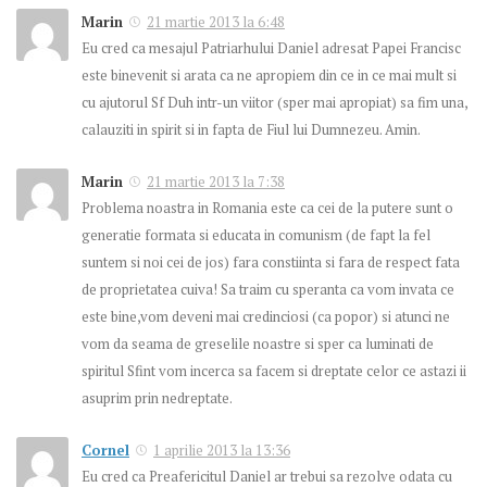
Marin
21 martie 2013 la 6:48
Eu cred ca mesajul Patriarhului Daniel adresat Papei Francisc
este binevenit si arata ca ne apropiem din ce in ce mai mult si
cu ajutorul Sf Duh intr-un viitor (sper mai apropiat) sa fim una,
calauziti in spirit si in fapta de Fiul lui Dumnezeu. Amin.
Marin
21 martie 2013 la 7:38
Problema noastra in Romania este ca cei de la putere sunt o
generatie formata si educata in comunism (de fapt la fel
suntem si noi cei de jos) fara constiinta si fara de respect fata
de proprietatea cuiva! Sa traim cu speranta ca vom invata ce
este bine,vom deveni mai credinciosi (ca popor) si atunci ne
vom da seama de greselile noastre si sper ca luminati de
spiritul Sfint vom incerca sa facem si dreptate celor ce astazi ii
asuprim prin nedreptate.
Cornel
1 aprilie 2013 la 13:36
Eu cred ca Preafericitul Daniel ar trebui sa rezolve odata cu