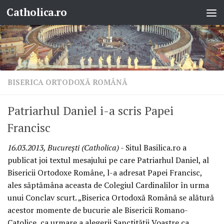
Catholica.ro
Skip to content
BISERICA ORTODOXĂ ROMÂNĂ
Patriarhul Daniel i-a scris Papei
Francisc
16.03.2013, Bucureşti (Catholica)
- Situl Basilica.ro a
publicat joi textul mesajului pe care Patriarhul Daniel, al
Bisericii Ortodoxe Române, l-a adresat Papei Francisc,
ales săptămâna aceasta de Colegiul Cardinalilor în urma
unui Conclav scurt. „Biserica Ortodoxă Română se alătură
acestor momente de bucurie ale Bisericii Romano-
Catolice, ca urmare a alegerii Sanctităţii Voastre ca