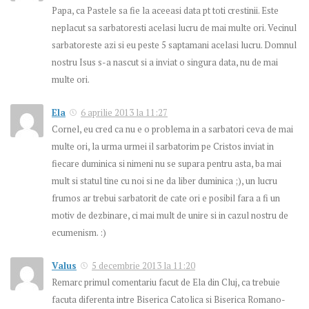
Papa, ca Pastele sa fie la aceeasi data pt toti crestinii. Este
neplacut sa sarbatoresti acelasi lucru de mai multe ori. Vecinul
sarbatoreste azi si eu peste 5 saptamani acelasi lucru. Domnul
nostru Isus s-a nascut si a inviat o singura data, nu de mai
multe ori.
Ela
6 aprilie 2013 la 11:27
Cornel, eu cred ca nu e o problema in a sarbatori ceva de mai
multe ori, la urma urmei il sarbatorim pe Cristos inviat in
fiecare duminica si nimeni nu se supara pentru asta, ba mai
mult si statul tine cu noi si ne da liber duminica ;), un lucru
frumos ar trebui sarbatorit de cate ori e posibil fara a fi un
motiv de dezbinare, ci mai mult de unire si in cazul nostru de
ecumenism. :)
Valus
5 decembrie 2013 la 11:20
Remarc primul comentariu facut de Ela din Cluj, ca trebuie
facuta diferenta intre Biserica Catolica si Biserica Romano-