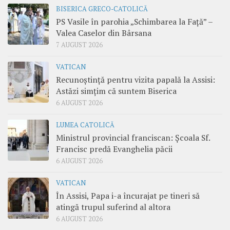
BISERICA GRECO-CATOLICĂ
PS Vasile în parohia „Schimbarea la Față” –
Valea Caselor din Bârsana
7 AUGUST 2026
VATICAN
Recunoștință pentru vizita papală la Assisi:
Astăzi simțim că suntem Biserica
6 AUGUST 2026
LUMEA CATOLICĂ
Ministrul provincial franciscan: Școala Sf.
Francisc predă Evanghelia păcii
6 AUGUST 2026
VATICAN
În Assisi, Papa i-a încurajat pe tineri să
atingă trupul suferind al altora
6 AUGUST 2026