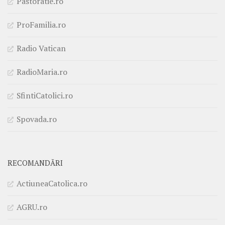
Pastoratie.ro
ProFamilia.ro
Radio Vatican
RadioMaria.ro
SfintiCatolici.ro
Spovada.ro
RECOMANDĂRI
ActiuneaCatolica.ro
AGRU.ro