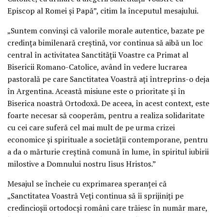
Episcop al Romei şi Papă”, citim la începutul mesajului.
„Suntem convinşi că valorile morale autentice, bazate pe
credinţa bimilenară creştină, vor continua să aibă un loc
central în activitatea Sanctităţii Voastre ca Primat al
Bisericii Romano-Catolice, având în vedere lucrarea
pastorală pe care Sanctitatea Voastră aţi întreprins-o deja
în Argentina. Această misiune este o prioritate şi în
Biserica noastră Ortodoxă. De aceea, în acest context, este
foarte necesar să cooperăm, pentru a realiza solidaritate
cu cei care suferă cel mai mult de pe urma crizei
economice şi spirituale a societăţii contemporane, pentru
a da o mărturie creştină comună în lume, în spiritul iubirii
milostive a Domnului nostru Iisus Hristos.”
Mesajul se încheie cu exprimarea speranţei că
„Sanctitatea Voastră Veţi continua să îi sprijiniţi pe
credincioşii ortodocşi români care trăiesc în număr mare,