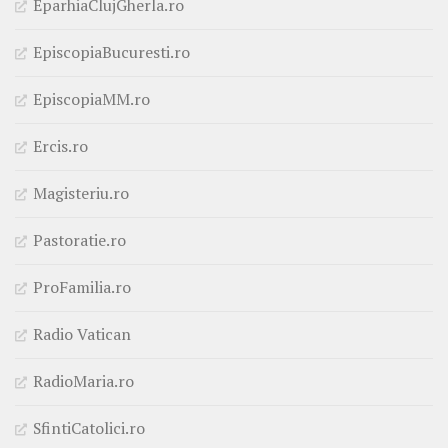
EparhiaClujGherla.ro
EpiscopiaBucuresti.ro
EpiscopiaMM.ro
Ercis.ro
Magisteriu.ro
Pastoratie.ro
ProFamilia.ro
Radio Vatican
RadioMaria.ro
SfintiCatolici.ro