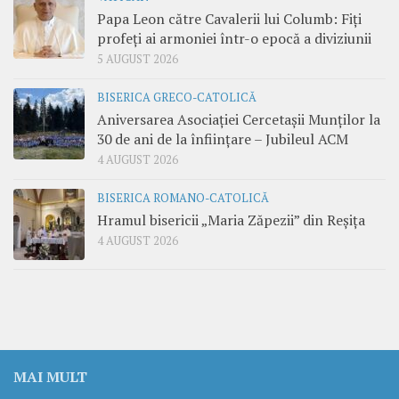
Papa Leon către Cavalerii lui Columb: Fiți
profeți ai armoniei într-o epocă a diviziunii
5 AUGUST 2026
BISERICA GRECO-CATOLICĂ
Aniversarea Asociației Cercetașii Munților la
30 de ani de la înființare – Jubileul ACM
4 AUGUST 2026
BISERICA ROMANO-CATOLICĂ
Hramul bisericii „Maria Zăpezii” din Reșița
4 AUGUST 2026
MAI MULT