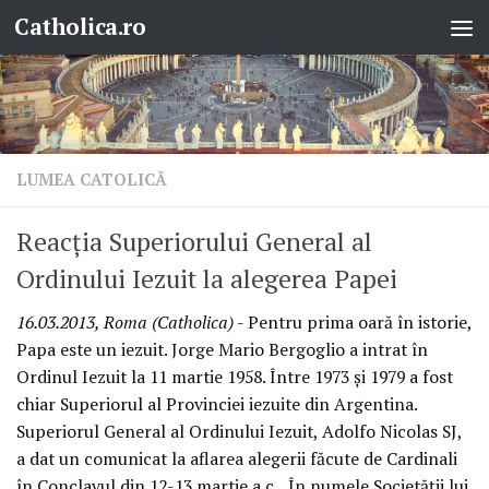
Catholica.ro
Skip to content
LUMEA CATOLICĂ
Reacţia Superiorului General al
Ordinului Iezuit la alegerea Papei
16.03.2013, Roma (Catholica)
- Pentru prima oară în istorie,
Papa este un iezuit. Jorge Mario Bergoglio a intrat în
Ordinul Iezuit la 11 martie 1958. Între 1973 şi 1979 a fost
chiar Superiorul al Provinciei iezuite din Argentina.
Superiorul General al Ordinului Iezuit, Adolfo Nicolas SJ,
a dat un comunicat la aflarea alegerii făcute de Cardinali
în Conclavul din 12-13 martie a.c. „În numele Societăţii lui