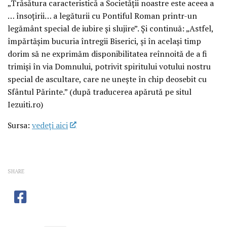
„Trăsătura caracteristică a Societăţii noastre este aceea a
… însoţirii… a legăturii cu Pontiful Roman printr-un
legământ special de iubire şi slujire”. Şi continuă: „Astfel,
împărtăşim bucuria întregii Biserici, şi în acelaşi timp
dorim să ne exprimăm disponibilitatea reînnoită de a fi
trimişi în via Domnului, potrivit spiritului votului nostru
special de ascultare, care ne uneşte în chip deosebit cu
Sfântul Părinte.” (după traducerea apărută pe situl
Iezuiti.ro)
Sursa:
vedeţi aici
SHARE