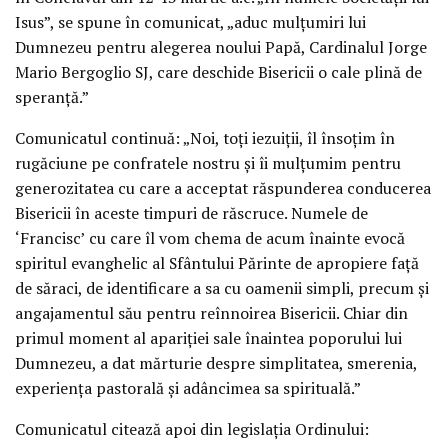
Isus”, se spune în comunicat, „aduc mulţumiri lui
Dumnezeu pentru alegerea noului Papă, Cardinalul Jorge
Mario Bergoglio SJ, care deschide Bisericii o cale plină de
speranţă.”
Comunicatul continuă: „Noi, toţi iezuiţii, îl însoţim în
rugăciune pe confratele nostru şi îi mulţumim pentru
generozitatea cu care a acceptat răspunderea conducerea
Bisericii în aceste timpuri de răscruce. Numele de
‘Francisc’ cu care îl vom chema de acum înainte evocă
spiritul evanghelic al Sfântului Părinte de apropiere faţă
de săraci, de identificare a sa cu oamenii simpli, precum şi
angajamentul său pentru reînnoirea Bisericii. Chiar din
primul moment al apariţiei sale înaintea poporului lui
Dumnezeu, a dat mărturie despre simplitatea, smerenia,
experienţa pastorală şi adâncimea sa spirituală.”
Comunicatul citează apoi din legislaţia Ordinului: