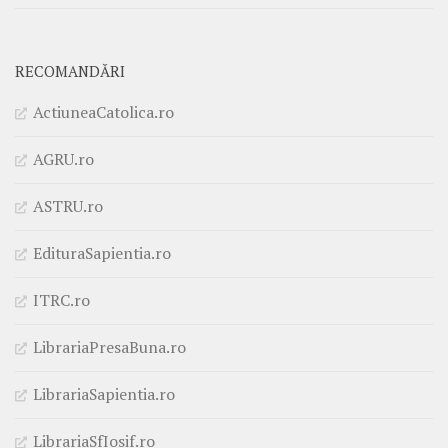
RECOMANDĂRI
ActiuneaCatolica.ro
AGRU.ro
ASTRU.ro
EdituraSapientia.ro
ITRC.ro
LibrariaPresaBuna.ro
LibrariaSapientia.ro
LibrariaSfIosif.ro