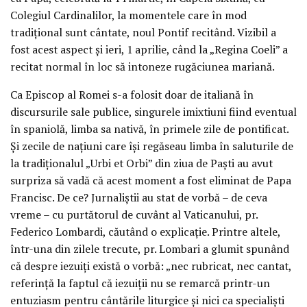
Colegiul Cardinalilor, la momentele care în mod
tradiţional sunt cântate, noul Pontif recitând. Vizibil a
fost acest aspect şi ieri, 1 aprilie, când la „Regina Coeli” a
recitat normal în loc să intoneze rugăciunea mariană.
Ca Episcop al Romei s-a folosit doar de italiană în
discursurile sale publice, singurele imixtiuni fiind eventual
în spaniolă, limba sa nativă, în primele zile de pontificat.
Şi zecile de naţiuni care îşi regăseau limba în saluturile de
la tradiţionalul „Urbi et Orbi” din ziua de Paşti au avut
surpriza să vadă că acest moment a fost eliminat de Papa
Francisc. De ce? Jurnaliştii au stat de vorbă – de ceva
vreme – cu purtătorul de cuvânt al Vaticanului, pr.
Federico Lombardi, căutând o explicaţie. Printre altele,
într-una din zilele trecute, pr. Lombari a glumit spunând
că despre iezuiţi există o vorbă: „nec rubricat, nec cantat,
referinţă la faptul că iezuiţii nu se remarcă printr-un
entuziasm pentru cântările liturgice şi nici ca specialişti