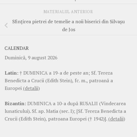
MATERIALUL ANTERIOR
Sfinţirea pietrei de temelie a noii biserici din Silvaşu
de Jos
CALENDAR
Duminică, 9 august 2026
Latin:
† DUMINICA a 19-a de peste an; Sf. Tereza
Benedicta a Crucii (Edith Stein), fc. m., patroană a
Europei
(detalii)
Bizantin:
DUMINICA a 10-a după RUSALII (Vindecarea
lunaticului). Sf. ap. Matia (sec. I); [Sf. Tereza Benedicta a
Crucii (Edith Stein), patroana Europei († 1942)].
(detalii)