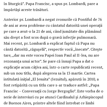
în liturgică”. Papa Francisc, a spus pr. Lombardi, pare a
împărtăşi aceste trăsături.
Anterior pr. Lombardi a negat zvonurile că Pontiful de 76
de ani ar avea probleme cu cântatul datorită unei operaţii
pe care a avut-o la 21 de ani, când jumătate din plămânul
său drept a fost scos după o gravă infecţie pulmonară.
Mai recent, pr. Lombardi a explicat faptul că Papa nu
cântă datorită „răguşelii”, respectiv vocii „înecate”. Citeşte
tare, „dar nu este vocea Papei Ioan Paul al II-lea, nu are
rezonanţa unui actor”. Se pare că însuşi Papa a dat o
explicaţie acum câţiva ani, într-o carte republicată recent,
sub un nou titlu, după alegerea sa la 13 martie. Cartea
intitulată iniţial „El Jesuita” (Iezuitul), apărută în 2010, a
fost retipărită cu un titlu care s-ar traduce astfel: „Papa
Francisc – Conversaţii cu Jorge Bergoglio”. Este vorba de o
serie de interviuri cu pe atunci Cardinalul şi Arhiepiscopul
de Buenos Aires, printre altele fiind întrebat ce limbi