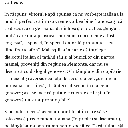
vorbeşte.
În răspuns, viitorul Papă spunea că nu vorbeşte italiana la
modul perfect, că într-o vreme vorbea bine franceza şi că
se descurca cu germana, dar îi lipseşte practica. „Singura
limbă care mi-a provocat mereu mari probleme a fost
engleza”, a spus el, în special datorită pronunţiei, „eu
fiind foarte afon”. Mai explica în carte că înţelege
dialectul italian al tatălui său şi al bunicilor din partea
mamei, proveniţi din regiunea Piemonte, dar nu se
descurcă cu dialogul genovez. O întâmplare din copilărie
i-a născut şi aversiunea faţă de acest dialect: „un unchi
neruşinat ne-a învăţat cântece obscene în dialectul
genovez; aşa se face că puţinele cuvinte ce le ştiu în
genoveză nu sunt pronunţabile”.
S-ar putea deci să avem un pontificat în care să se
folosească predominant italiana (în predici şi discursuri),
pe lângă latina pentru momente specifice. Dacă ultimii săi