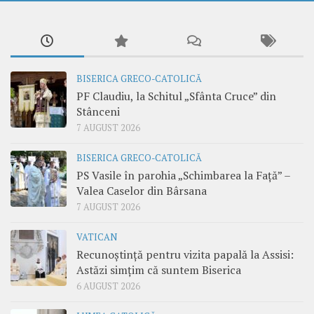
BISERICA GRECO-CATOLICĂ
PF Claudiu, la Schitul „Sfânta Cruce” din
Stânceni
7 AUGUST 2026
BISERICA GRECO-CATOLICĂ
PS Vasile în parohia „Schimbarea la Față” –
Valea Caselor din Bârsana
7 AUGUST 2026
VATICAN
Recunoștință pentru vizita papală la Assisi:
Astăzi simțim că suntem Biserica
6 AUGUST 2026