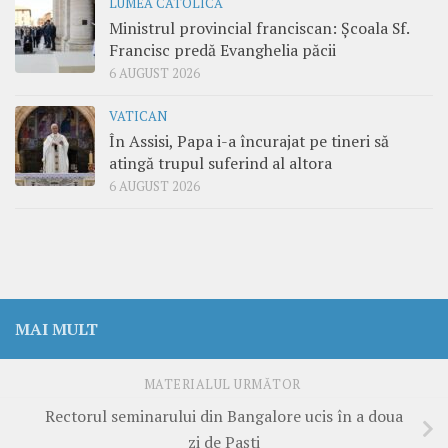
LUMEA CATOLICĂ
Ministrul provincial franciscan: Școala Sf.
Francisc predă Evanghelia păcii
6 AUGUST 2026
VATICAN
În Assisi, Papa i-a încurajat pe tineri să
atingă trupul suferind al altora
6 AUGUST 2026
MAI MULT
MATERIALUL URMĂTOR
Rectorul seminarului din Bangalore ucis în a doua
zi de Paşti