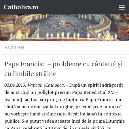
Catholica.ro
Skip to content
VATICAN
Papa Francisc – probleme cu cântatul şi
cu limbile străine
02.04.2013, Vatican (Catholica)
- După un spirit îndrăgostit
de muzică şi un poliglot precum Papa Benedict al XVI-
lea, mulţi au fost surprinşi de faptul că Papa Francisc nu
cântă şi nu intonează la Liturghie, precum şi de faptul că
nu vorbeşte limbi străine (alta decât italiana) în contexte
publice. S-a putut vedea aceasta încă de la prima Liturghie
ca Papă, celebrată la 14 martie, în Capela Sixtină, cu