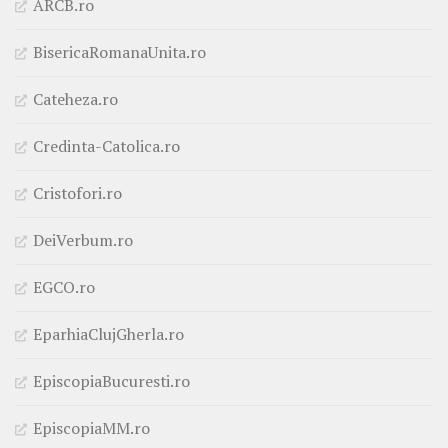
ARCB.ro
BisericaRomanaUnita.ro
Cateheza.ro
Credinta-Catolica.ro
Cristofori.ro
DeiVerbum.ro
EGCO.ro
EparhiaClujGherla.ro
EpiscopiaBucuresti.ro
EpiscopiaMM.ro