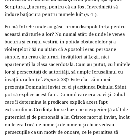
Scriptura, „bucuroşi pentru că au fost învredniciţi să
îndure batjocură pentru numele lui” (v. 41).
Eu mă întreb: unde au găsit primii discipoli forţa pentru
această mărturie a lor? Nu numai atât: de unde le venea
bucuria şi curajul vestirii, în pofida obstacolelor şi a
violenţelor? Să nu uităm că Apostolii erau persoane
simple, nu erau cărturari, învăţători ai Legii, nici
apartenenţi la clasa sacerdotală. Cum au putut, cu limitele
lor şi persecutaţi de autorităţi, să umple Ierusalimul cu
învăţătura lor (cf.
Fapte
5,28)? Este clar că numai
prezenţa Domnului înviat cu ei şi acţiunea Duhului Sfânt
pot să explice acest fapt. Domnul care era cu ei şi Duhul
care îi determina la predicare explică acest fapt
extraordinar. Credinţa lor se baza pe o experienţă atât de
puternică şi de personală a lui Cristos mort şi înviat, încât
nu le era frică de nimic şi de nimeni şi chiar vedeau
persecuţiile ca un motiv de onoare, ce le permitea să