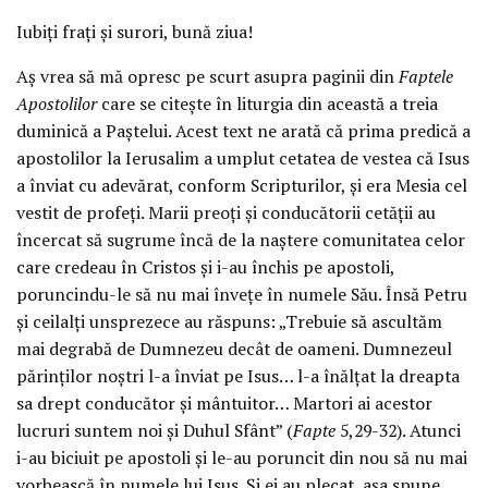
Iubiţi fraţi şi surori, bună ziua!
Aş vrea să mă opresc pe scurt asupra paginii din
Faptele
Apostolilor
care se citeşte în liturgia din această a treia
duminică a Paştelui. Acest text ne arată că prima predică a
apostolilor la Ierusalim a umplut cetatea de vestea că Isus
a înviat cu adevărat, conform Scripturilor, şi era Mesia cel
vestit de profeţi. Marii preoţi şi conducătorii cetăţii au
încercat să sugrume încă de la naştere comunitatea celor
care credeau în Cristos şi i-au închis pe apostoli,
poruncindu-le să nu mai înveţe în numele Său. Însă Petru
şi ceilalţi unsprezece au răspuns: „Trebuie să ascultăm
mai degrabă de Dumnezeu decât de oameni. Dumnezeul
părinţilor noştri l-a înviat pe Isus… l-a înălţat la dreapta
sa drept conducător şi mântuitor… Martori ai acestor
lucruri suntem noi şi Duhul Sfânt” (
Fapte
5,29-32). Atunci
i-au biciuit pe apostoli şi le-au poruncit din nou să nu mai
vorbească în numele lui Isus. Şi ei au plecat, aşa spune