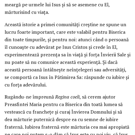
meargă pe urmele lui Isus şi să se asemene cu El,
mărturisind cu viaţa.
Această istorie a primei comunităţi creştine ne spune un
lucru foarte important, care este valabil pentru Biserica
din toate timpurile, şi pentru noi: atunci când o persoană
îl cunoaşte cu adevărat pe Isus Cristos şi crede în El,
experimentează prezenţa sa în viaţă şi forţa Învierii Sale şi
nu poate să nu comunice această experienţă. Şi dacă
această persoană întâlneşte neînţelegeri sau adversităţi,
se comportă ca Isus în Pătimirea Sa: răspunde cu iubire şi
cu forţa adevărului.
Rugându-ne împreună
Regina coeli
, să cerem ajutor
Preasfintei Maria pentru ca Biserica din toată lumea să
vestească cu francheţe şi curaj Învierea Domnului şi să
dea mărturie puternică despre ea cu semne de iubire
fraternă. Iubirea fraternă este mărturia cea mai apropiată
pe care noi putem s-o dăm că Isus este cu noi viu, că Isus