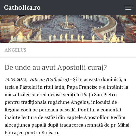
Catholica.ro
Skip to content
ANGELUS
De unde au avut Apostolii curaj?
14.04.2013, Vatican (Catholica)
- Şi în această duminică, a
treia a Paştelui în ritul latin, Papa Francisc s-a întâlnit la
miezul zilei cu credincioşii veniţi în Piaţa San Pietro
pentru tradiţionala rugăciune Angelus, înlocuită de
Regina coeli pe perioada pascală. Pontiful a comentat
înainte lectura de astăzi din Faptele Apostolilor. Redăm
alocuţiunea papală după traducerea semnată de pr. Mihai
Pătraşcu pentru Ercis.ro.