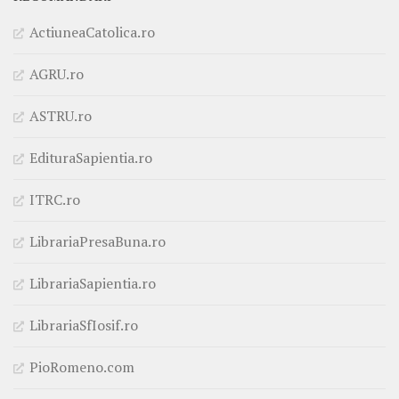
ActiuneaCatolica.ro
AGRU.ro
ASTRU.ro
EdituraSapientia.ro
ITRC.ro
LibrariaPresaBuna.ro
LibrariaSapientia.ro
LibrariaSfIosif.ro
PioRomeno.com