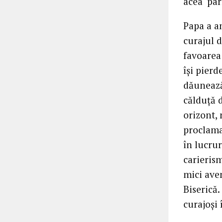
acea ‘par
Papa a a
curajul 
favoarea 
îşi pierd
dăunează
călduţă 
orizont, 
proclama
în lucrur
carierism
mici ave
Biserică.
curajoşi 