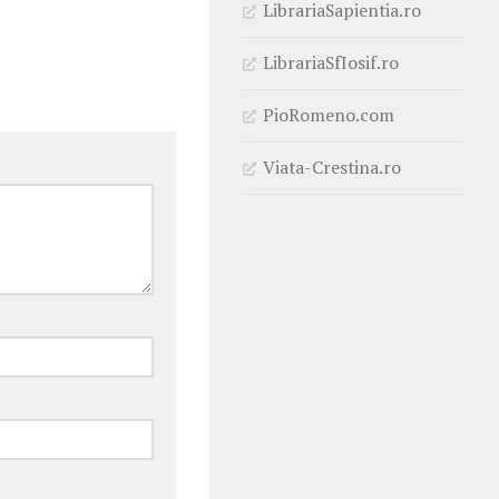
LibrariaSapientia.ro
LibrariaSfIosif.ro
PioRomeno.com
Viata-Crestina.ro