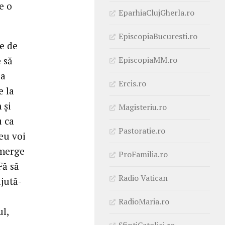
e o
EparhiaClujGherla.ro
EpiscopiaBucuresti.ro
te de
EpiscopiaMM.ro
 să
 a
Ercis.ro
e la
 şi
Magisteriu.ro
u ca
Pastoratie.ro
Meu voi
 merge
ProFamilia.ro
Fă să
Radio Vatican
jută-
RadioMaria.ro
l,
SfintiCatolici.ro