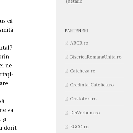
(detalii)
pus că
nsmită
PARTENERI
ARCB.ro
ntal?
prin
BisericaRomanaUnita.ro
ei ne
Cateheza.ro
rtaţi-
Mare
Credinta-Catolica.ro
Cristofori.ro
să
ine va
DeiVerbum.ro
 şi
EGCO.ro
u dorit