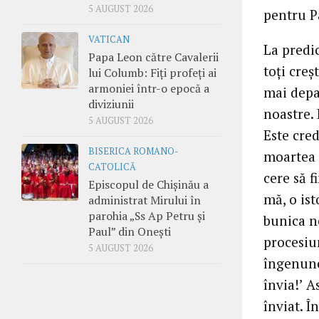
5 AUGUST 2026
pentru P
VATICAN
La predic
Papa Leon către Cavalerii
toţi creş
lui Columb: Fiți profeți ai
armoniei într-o epocă a
mai depa
diviziunii
noastre.
5 AUGUST 2026
Este cred
BISERICA ROMANO-
moartea 
CATOLICĂ
cere să f
Episcopul de Chișinău a
mă, o ist
administrat Mirului în
parohia „Ss Ap Petru și
bunica ne
Paul” din Onești
procesiu
5 AUGUST 2026
îngenunc
învia!’ A
înviat. Î