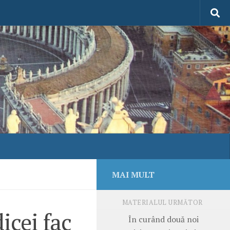
MAI MULT
MATERIALUL URMĂTOR
icei fac
În curând două noi