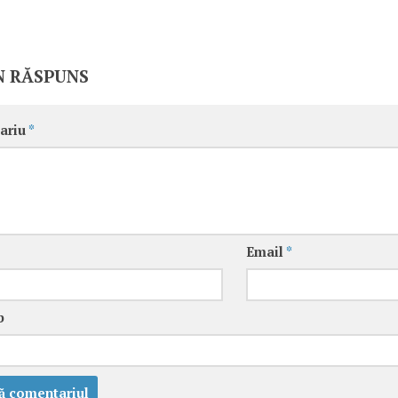
N RĂSPUNS
ariu
*
Email
*
b