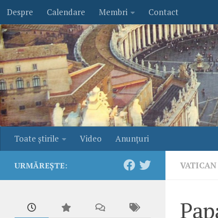
Despre
Calendare
Membri
Contact
Skip to content
Toate ştirile
Video
Anunţuri
VATICAN
URMĂREȘTE:
Papa