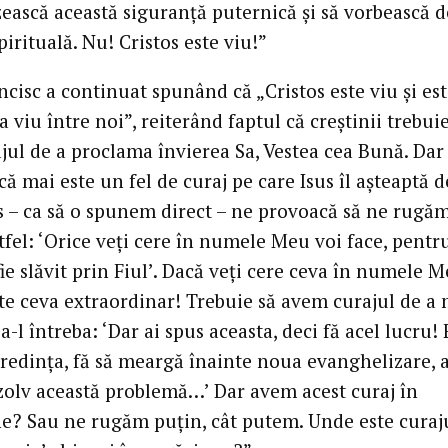
zească această siguranţă puternică şi să vorbească d
pirituală. Nu! Cristos este viu!”
cisc a continuat spunând că „Cristos este viu şi es
viu între noi”, reiterând faptul că creştinii trebuie
jul de a proclama învierea Sa, Vestea cea Bună. Dar
ă mai este un fel de curaj pe care Isus îl aşteaptă d
us – ca să o spunem direct – ne provoacă să ne rugăm
fel: ‘Orice veţi cere în numele Meu voi face, pentr
fie slăvit prin Fiul’. Dacă veţi cere ceva în numele 
te ceva extraordinar! Trebuie să avem curajul de a
i a-l întreba: ‘Dar ai spus aceasta, deci fă acel lucru! 
credinţa, fă să meargă înainte noua evanghelizare, a
zolv această problemă…’ Dar avem acest curaj în
e? Sau ne rugăm puţin, cât putem. Unde este curaju