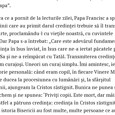
apa”.
a ce a pornit de la lecturile zilei, Papa Francisc a s
tinii care au primit darul credinţei trebuie să îl tra
rte, proclamându-l cu vieţile noastră, cu cuvintele
 Dar Papa s-a întrebat: „Care este adevărul fundame
inţa în Isus înviat, în Isus care ne-a iertat păcatele 
Sa şi ne-a reîmpăcat cu Tatăl. Transmiterea credinţ
im curajoşi. Uneori un curaj simplu. Îmi amintesc, ie
orie personală: când eram copil, în fiecare Vinere 
 ducea la procesiunea cu lumânări şi, la sfârşitul
nii, ajungeam la Cristos răstignit. Bunica ne punea 
hem şi ne spunea: ‘Priviţi copii. Este mort, dar mâ
stfel a pătruns credinţa: credinţa în Cristos răstignit
n istoria Bisericii au fost multe, multe persoane ce a