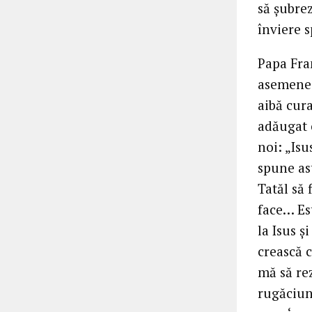
să şubre
înviere s
Papa Fran
asemenea 
aibă cura
adăugat c
noi: „Is
spune ast
Tatăl să 
face… Es
la Isus ş
crească 
mă să re
rugăciun