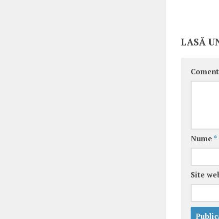
LASĂ U
Coment
Nume
*
Site we