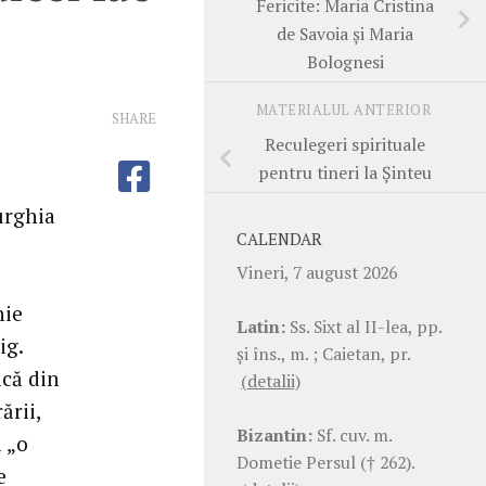
Fericite: Maria Cristina
de Savoia şi Maria
Bolognesi
MATERIALUL ANTERIOR
SHARE
Reculegeri spirituale
pentru tineri la Şinteu
turghia
CALENDAR
Vineri, 7 august 2026
hie
Latin:
Ss. Sixt al II-lea, pp.
ig.
şi îns., m. ; Caietan, pr.
ică din
(detalii)
ării,
Bizantin:
Sf. cuv. m.
a „o
Dometie Persul († 262).
e