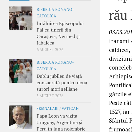
rău 
BISERICA ROMANO-
CATOLICĂ
Întâlnirea Episcopului
Pál cu tinerii din
03.05.201
Carașova, Nermed și
transmite
Iabalcea
căldicei,
6 AUGUST 2026
diviziuni
BISERICA ROMANO-
concelebr
CATOLICĂ
Arhiepis
Dublu jubileu de viață
consacrată pentru două
Pontifica
surori morinelliane
gărzile 
5 AUGUST 2026
Peste cât
SEMNALĂRI
/
VATICAN
1527, iar
Papa Leon va vizita
Sfântul P
Uruguay, Argentina și
Peru în luna noiembrie
frumoasă 