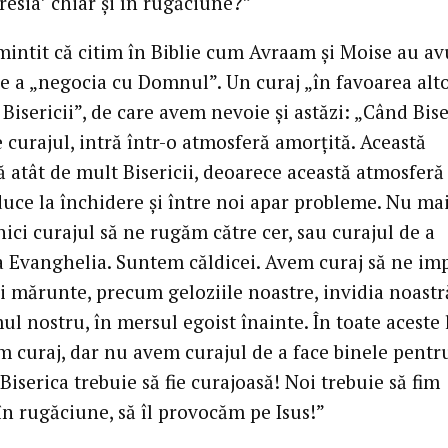
resia’ chiar şi în rugăciune?”
mintit că citim în Biblie cum Avraam şi Moise au av
de a „negocia cu Domnul”. Un curaj „în favoarea alto
Bisericii”, de care avem nevoie şi astăzi: „Când Bis
e curajul, intră într-o atmosferă amorţită. Această
 atât de mult Bisericii, deoarece această atmosferă
duce la închidere şi între noi apar probleme. Nu m
nici curajul să ne rugăm către cer, sau curajul de a
 Evanghelia. Suntem căldicei. Avem curaj să ne im
i mărunte, precum geloziile noastre, invidia noastr
ul nostru, în mersul egoist înainte. În toate aceste 
m curaj, dar nu avem curajul de a face binele pentr
 Biserica trebuie să fie curajoasă! Noi trebuie să fim
în rugăciune, să îl provocăm pe Isus!”