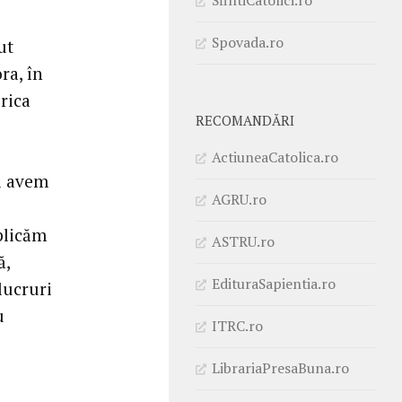
Spovada.ro
ut
ra, în
erica
RECOMANDĂRI
ActiuneaCatolica.ro
ai avem
AGRU.ro
plicăm
ASTRU.ro
ă,
EdituraSapientia.ro
lucruri
u
ITRC.ro
LibrariaPresaBuna.ro