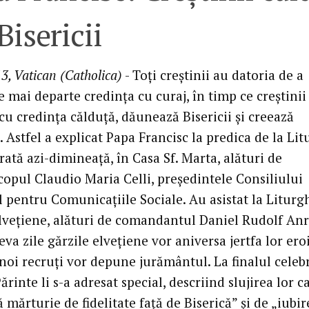
Bisericii
3, Vatican (Catholica)
- Toţi creştinii au datoria de a
 mai departe credinţa cu curaj, în timp ce creştinii
 cu credinţa călduţă, dăunează Bisericii şi creează
. Astfel a explicat Papa Francisc la predica de la Li
ată azi-dimineaţă, în Casa Sf. Marta, alături de
copul Claudio Maria Celli, preşedintele Consiliului
l pentru Comunicaţiile Sociale. Au asistat la Liturg
elveţiene, alături de comandantul Daniel Rudolf Anr
eva zile gărzile elveţiene vor aniversa jertfa lor ero
 noi recruţi vor depune jurământul. La finalul celebr
ărinte li s-a adresat special, descriind slujirea lor c
mărturie de fidelitate faţă de Biserică” şi de „iubir