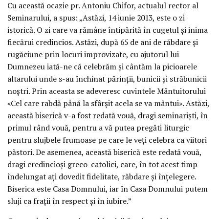
Cu această ocazie pr. Antoniu Chifor, actualul rector al
Seminarului, a spus: „Astăzi, 14 iunie 2013, este o zi
istorică. O zi care va rămâne întipărită în cugetul şi inima
fiecărui credincios. Astăzi, după 65 de ani de răbdare şi
rugăciune prin locuri improvizate, cu ajutorul lui
Dumnezeu iată-ne că celebrăm şi cântăm la picioarele
altarului unde s-au închinat părinţii, bunicii şi străbunicii
noştri. Prin aceasta se adeveresc cuvintele Mântuitorului
«Cel care rabdă până la sfârşit acela se va mântui». Astăzi,
această biserică v-a fost redată vouă, dragi seminarişti, în
primul rând vouă, pentru a vă putea pregăti liturgic
pentru slujbele frumoase pe care le veţi celebra ca viitori
păstori. De asemenea, această biserică este redată vouă,
dragi credincioşi greco-catolici, care, în tot acest timp
îndelungat aţi dovedit fidelitate, răbdare şi înţelegere.
Biserica este Casa Domnului, iar în Casa Domnului putem
sluji ca fraţii în respect şi în iubire.”