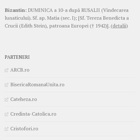
Bizantin:
DUMINICA a 10-a după RUSALII (Vindecarea
lunaticului). Sf. ap. Matia (sec. I); [Sf. Tereza Benedicta a
Crucii (Edith Stein), patroana Europei († 1942)].
(detalii)
PARTENERI
ARCB.ro
BisericaRomanaUnita.ro
Cateheza.ro
Credinta-Catolica.ro
Cristofori.ro