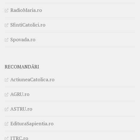
RadioMaria.ro
SfintiCatolici.ro
Spovada.ro
RECOMANDĂRI
ActiuneaCatolica.ro
AGRU.ro
ASTRU.ro
EdituraSapientia.ro
ITRC.ro