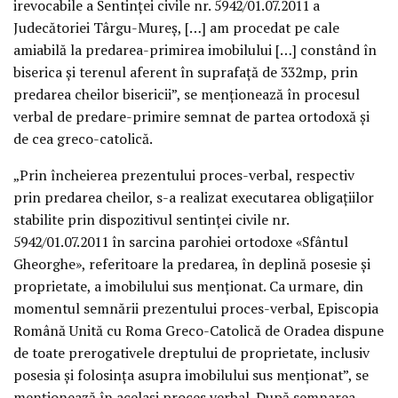
irevocabile a Sentinţei civile nr. 5942/01.07.2011 a
Judecătoriei Târgu-Mureş, […] am procedat pe cale
amiabilă la predarea-primirea imobilului […] constând în
biserica şi terenul aferent în suprafaţă de 332mp, prin
predarea cheilor bisericii”, se menţionează în procesul
verbal de predare-primire semnat de partea ortodoxă şi
de cea greco-catolică.
„Prin încheierea prezentului proces-verbal, respectiv
prin predarea cheilor, s-a realizat executarea obligaţiilor
stabilite prin dispozitivul sentinţei civile nr.
5942/01.07.2011 în sarcina parohiei ortodoxe «Sfântul
Gheorghe», referitoare la predarea, în deplină posesie şi
proprietate, a imobilului sus menţionat. Ca urmare, din
momentul semnării prezentului proces-verbal, Episcopia
Română Unită cu Roma Greco-Catolică de Oradea dispune
de toate prerogativele dreptului de proprietate, inclusiv
posesia şi folosinţa asupra imobilului sus menţionat”, se
menţionează în acelaşi proces verbal. După semnarea