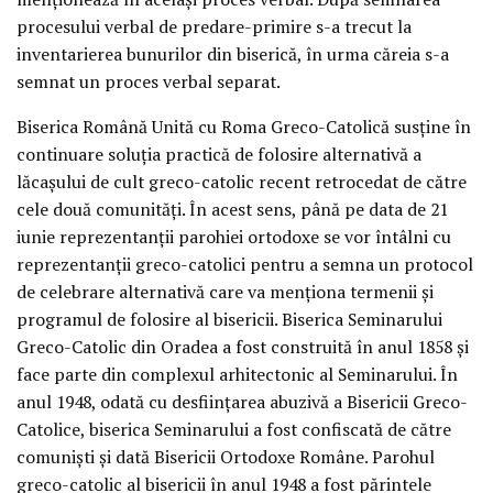
procesului verbal de predare-primire s-a trecut la
inventarierea bunurilor din biserică, în urma căreia s-a
semnat un proces verbal separat.
Biserica Română Unită cu Roma Greco-Catolică susţine în
continuare soluţia practică de folosire alternativă a
lăcaşului de cult greco-catolic recent retrocedat de către
cele două comunităţi. În acest sens, până pe data de 21
iunie reprezentanţii parohiei ortodoxe se vor întâlni cu
reprezentanţii greco-catolici pentru a semna un protocol
de celebrare alternativă care va menţiona termenii şi
programul de folosire al bisericii. Biserica Seminarului
Greco-Catolic din Oradea a fost construită în anul 1858 şi
face parte din complexul arhitectonic al Seminarului. În
anul 1948, odată cu desfiinţarea abuzivă a Bisericii Greco-
Catolice, biserica Seminarului a fost confiscată de către
comunişti şi dată Bisericii Ortodoxe Române. Parohul
greco-catolic al bisericii în anul 1948 a fost părintele