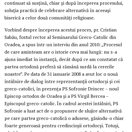
continuat să susţină, chiar şi după începerea procesului,
soluţia practică de celebrare alternativă în aceeaşi
biserică a celor două comunităţi religioase.
Vorbind despre începerea acestui proces, pr. Cristian
Sabău, fostul rector al Seminarului Greco-Catolic din
Oradea, a spus într-un interviu din anul 2010: „Procesul
de care aminteam are o istorie ceva mai lungă: nu s-a
ajuns imediat în instanţă, decât după ce am constatat că
partea ortodoxă preferă să rămână surdă la cererile
noastre”. Pe data de 31 ianuarie 2008 a avut loc o nouă
întâlnire de dialog între reprezentanţii ortodocşi şi cei
greco-catolici, în prezenţa PS Sofronie Drincec – noul
Episcop ortodox de Oradea şi a PS Virgil Bercea –
Episcopul greco-catolic. În cadrul acestei întâlniri, PS
Sofronie a luat act de o propunere de slujire alternativă
pe care partea greco-catolică o adusese, găsindu-o chiar
foarte generoasă pentru credincioşii ortodocşi. Totuşi,