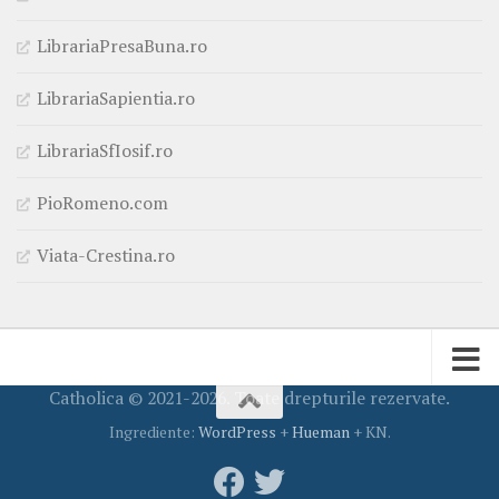
LibrariaPresaBuna.ro
LibrariaSapientia.ro
LibrariaSfIosif.ro
PioRomeno.com
Viata-Crestina.ro
Catholica © 2021-2026. Toate drepturile rezervate.
Ingrediente:
WordPress
+
Hueman
+ KN.