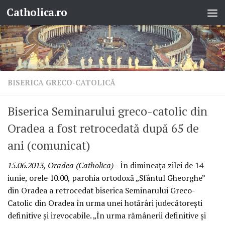
Catholica.ro
Skip to content
BISERICA GRECO-CATOLICĂ
Biserica Seminarului greco-catolic din
Oradea a fost retrocedată după 65 de
ani (comunicat)
15.06.2013, Oradea (Catholica)
- În dimineaţa zilei de 14
iunie, orele 10.00, parohia ortodoxă „Sfântul Gheorghe”
din Oradea a retrocedat biserica Seminarului Greco-
Catolic din Oradea în urma unei hotărâri judecătoreşti
definitive şi irevocabile. „În urma rămânerii definitive şi