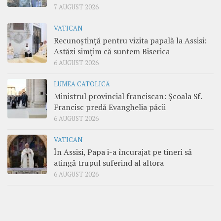
7 AUGUST 2026
VATICAN
Recunoștință pentru vizita papală la Assisi:
Astăzi simțim că suntem Biserica
6 AUGUST 2026
LUMEA CATOLICĂ
Ministrul provincial franciscan: Școala Sf.
Francisc predă Evanghelia păcii
6 AUGUST 2026
VATICAN
În Assisi, Papa i-a încurajat pe tineri să
atingă trupul suferind al altora
6 AUGUST 2026