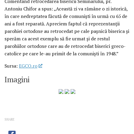
Comentând retrocedarea bisericii Seminarului, pr.
Antoniu Chifor a spus: „Această zi va rămâne o zi istorică,
în care nedreptatea făcută de comunişti în urmă cu 65 de
ani a fost reparată. Apreciem faptul că reprezentanţii
parohiei ortodoxe au retrocedat pe cale paşnică biserica şi
sperăm ca acest exemplu să fie urmat şi de restul
parohiilor ortodoxe care au de retrocedat biserici greco-
catolice pe care le-au primit de la comunişti în 1948.”
Sursa:
EGCO.ro
Imagini
SHARE