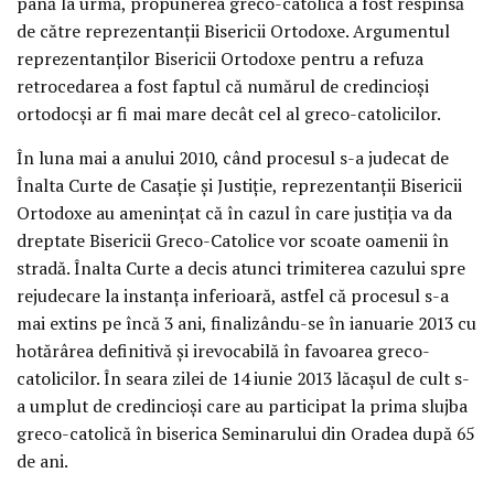
până la urmă, propunerea greco-catolică a fost respinsă
de către reprezentanţii Bisericii Ortodoxe. Argumentul
reprezentanţilor Bisericii Ortodoxe pentru a refuza
retrocedarea a fost faptul că numărul de credincioşi
ortodocşi ar fi mai mare decât cel al greco-catolicilor.
În luna mai a anului 2010, când procesul s-a judecat de
Înalta Curte de Casaţie şi Justiţie, reprezentanţii Bisericii
Ortodoxe au ameninţat că în cazul în care justiţia va da
dreptate Bisericii Greco-Catolice vor scoate oamenii în
stradă. Înalta Curte a decis atunci trimiterea cazului spre
rejudecare la instanţa inferioară, astfel că procesul s-a
mai extins pe încă 3 ani, finalizându-se în ianuarie 2013 cu
hotărârea definitivă şi irevocabilă în favoarea greco-
catolicilor. În seara zilei de 14 iunie 2013 lăcaşul de cult s-
a umplut de credincioşi care au participat la prima slujba
greco-catolică în biserica Seminarului din Oradea după 65
de ani.