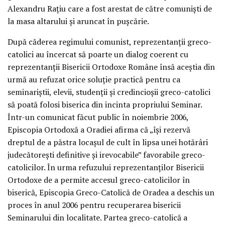
Alexandru Raţiu care a fost arestat de către comunişti de
la masa altarului şi aruncat în puşcărie.
După căderea regimului comunist, reprezentanţii greco-
catolici au încercat să poarte un dialog coerent cu
reprezentanţii Bisericii Ortodoxe Române însă aceştia din
urmă au refuzat orice soluţie practică pentru ca
seminariştii, elevii, studenţii şi credincioşii greco-catolici
să poată folosi biserica din incinta propriului Seminar.
Într-un comunicat făcut public în noiembrie 2006,
Episcopia Ortodoxă a Oradiei afirma că „îşi rezervă
dreptul de a păstra locaşul de cult în lipsa unei hotărâri
judecătoreşti definitive şi irevocabile” favorabile greco-
catolicilor. În urma refuzului reprezentanţilor Bisericii
Ortodoxe de a permite accesul greco-catolicilor în
biserică, Episcopia Greco-Catolică de Oradea a deschis un
proces în anul 2006 pentru recuperarea bisericii
Seminarului din localitate. Partea greco-catolică a