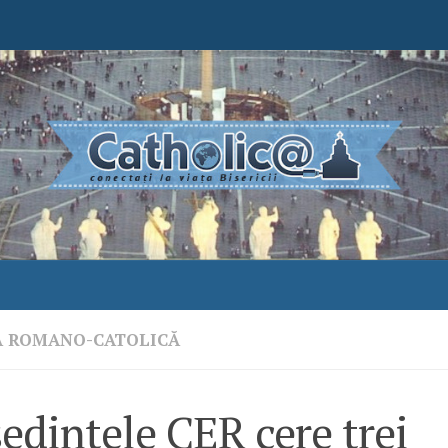
A ROMANO-CATOLICĂ
edintele CER cere trei