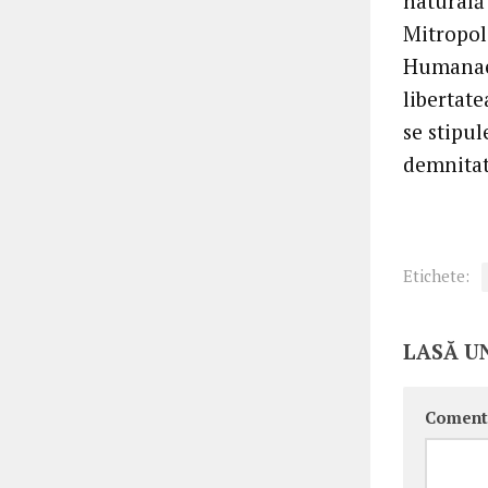
naturală”
Mitropol
Humanae,
libertate
se stipul
demnitat
Etichete:
LASĂ U
Coment