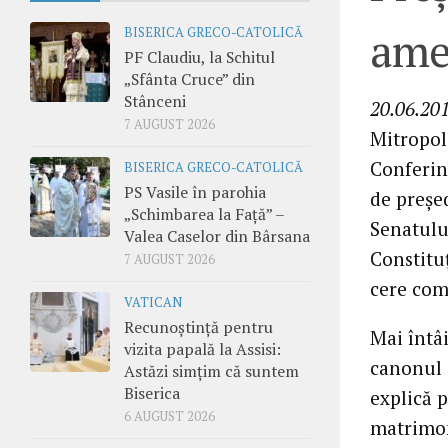
ame
BISERICA GRECO-CATOLICĂ
PF Claudiu, la Schitul
„Sfânta Cruce” din
Stânceni
20.06.201
7 AUGUST 2026
Mitropoli
Conferin
BISERICA GRECO-CATOLICĂ
PS Vasile în parohia
de preşe
„Schimbarea la Față” –
Senatulu
Valea Caselor din Bârsana
Constituţ
7 AUGUST 2026
cere comi
VATICAN
Recunoștință pentru
Mai întâi
vizita papală la Assisi:
canonul 
Astăzi simțim că suntem
Biserica
explică p
6 AUGUST 2026
matrimoni