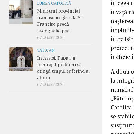
în ceea c
LUMEA CATOLICĂ
Ministrul provincial
învaţă că
franciscan: Școala Sf.
naşterea 
Francisc predă
împlinit
Evanghelia păcii
6 AUGUST 2026
între băr
proiect d
VATICAN
încheie î
În Assisi, Papa i-a
încurajat pe tineri să
atingă trupul suferind al
A doua ob
altora
la integr
6 AUGUST 2026
numărul 
„Pătrunşi
Catolică
se stabil
susţinut