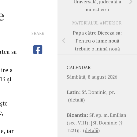
Universală, judecată a
milostivirii
e
MATERIALUL ANTERIOR
Papa către Dieceza sa:
SHARE
Pentru o lume nouă
trebuie o inimă nouă
atea sa
CALENDAR
ire a
Sâmbătă, 8 august 2026
13 şi
Latin:
Sf. Dominic, pr.
(detalii)
eşte
e,
Bizantin:
Sf. ep. m. Emilian
(sec. VIII); [Sf. Dominic (†
1221)].
(detalii)
e, iar