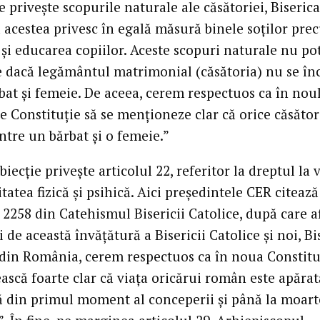
e priveşte scopurile naturale ale căsătoriei, Biseric
 acestea privesc în egală măsură binele soţilor pre
şi educarea copiilor. Aceste scopuri naturale nu pot
e dacă legământul matrimonial (căsătoria) nu se în
bat şi femeie. De aceea, cerem respectuos ca în nou
e Constituţie să se menţioneze clar că orice căsător
ntre un bărbat şi o femeie.”
iecţie priveşte articolul 22, referitor la dreptul la v
itatea fizică şi psihică. Aici preşedintele CER citează
2258 din Catehismul Bisericii Catolice, după care a
 de această învăţătură a Bisericii Catolice şi noi, Bi
 din România, cerem respectuos ca în noua Constitu
ească foarte clar că viaţa oricărui român este apărat
ă din primul moment al conceperii şi până la moart