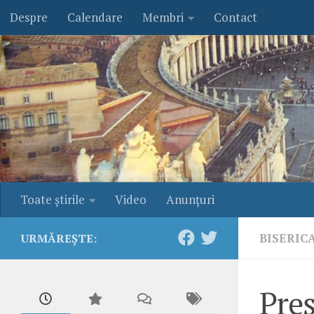
Despre
Calendare
Membri
Contact
Skip to content
Toate ştirile
Video
Anunţuri
BISERIC
URMĂREȘTE:
Preş