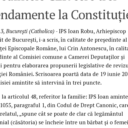
ndamente la Constituţi
3, Bucureşti (Catholica)
- IPS Ioan Robu, Arhiepiscop
t de Bucureşti, i-a scris, în calitate de preşedinte al
ţei Episcopale Române, lui Crin Antonescu, în calit
dinte al Comisiei comune a Camerei Deputaţilor şi
i pentru elaborarea propunerii legislative de revizu
iei României. Scrisoarea poartă data de 19 iunie 20
siei amintite să intervină în trei puncte.
 la articolul 48, referitor la familie: IPS Ioan amint
1055, paragraful 1, din Codul de Drept Canonic, car
relatul, „spune cât se poate de clar că legământul
al (căsătoria) se încheie între un bărbat şi o femei