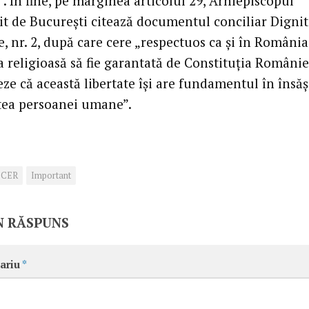
. În fine, pe marginea articolul 29, Arhiepiscopul
it de Bucureşti citează documentul conciliar Dignit
 nr. 2, după care cere „respectuos ca şi în România
a religioasă să fie garantată de Constituţia României
eze că această libertate îşi are fundamentul în însăş
ea persoanei umane”.
CER
Important
N RĂSPUNS
ariu
*