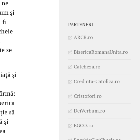
a ne
cum şi
 fi
PARTENERI
cheie
ARCB.ro
l
ie se
BisericaRomanaUnita.ro
Cateheza.ro
iaţă şi
Credinta-Catolica.ro
firmă:
Cristofori.ro
serica
DeiVerbum.ro
ţie să
ă şi
EGCO.ro
ea
EparhiaClujGherla.ro