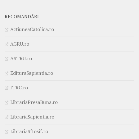
RECOMANDĂRI
ActiuneaCatolica.ro
AGRU.ro
ASTRU.ro
EdituraSapientia.ro
ITRC.ro
LibrariaPresaBuna.ro
LibrariaSapientia.ro
LibrariaSfIosif.ro