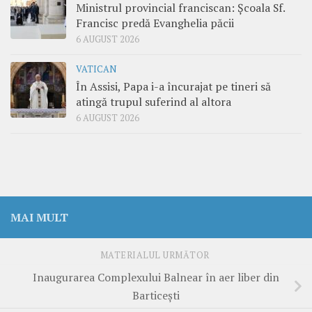
Ministrul provincial franciscan: Școala Sf.
Francisc predă Evanghelia păcii
6 AUGUST 2026
VATICAN
În Assisi, Papa i-a încurajat pe tineri să
atingă trupul suferind al altora
6 AUGUST 2026
MAI MULT
MATERIALUL URMĂTOR
Inaugurarea Complexului Balnear în aer liber din
Barticeşti