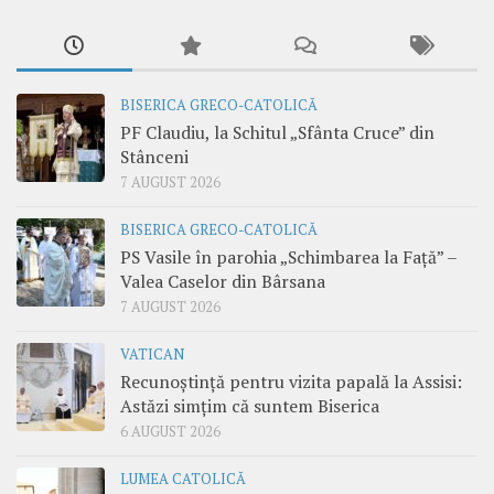
BISERICA GRECO-CATOLICĂ
PF Claudiu, la Schitul „Sfânta Cruce” din
Stânceni
7 AUGUST 2026
BISERICA GRECO-CATOLICĂ
PS Vasile în parohia „Schimbarea la Față” –
Valea Caselor din Bârsana
7 AUGUST 2026
VATICAN
Recunoștință pentru vizita papală la Assisi:
Astăzi simțim că suntem Biserica
6 AUGUST 2026
LUMEA CATOLICĂ