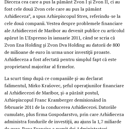
Dieceza cea care a pus la pământ Zvon I şi Zvon II, ci au
fost cele două Zvon cele care au pus la pământ
Arhidieceza”, a spus Arhiepiscopul Stres, referindu-se la
cele două companii. Vestea despre problemele financiare
ale Arhidiecezei de Maribor au devenit publice cu articolul
apărut în L’Espresso în ianuarie 2011, când se scria că
Zvon Ena Holding şi Zvon Dva Holding au datorii de 800
de milioane de euro în urma unor investiţii proaste.
Arhidieceza a fost afectată pentru simplul fapt că este
proprietarul majoritar al firmelor.
La scurt timp după ce companiile şi-au declarat
falimentul, Mirko Krašovec, şeful operaţiunilor financiare
al Arhidiecezei de Maribor, şi-a părăsit postul,
Arhiepiscopul Franc Kramberger demisionând în
februarie 2011 de la conducerea Arhidiecezei. Datoriile
cumulate, plus firma Gospodarstvo, prin care Arhidieceza
administra fondurile de investiţii, au ajuns la 1,7 miliarde
de euro. Papa Francisc a numit doi Administratori