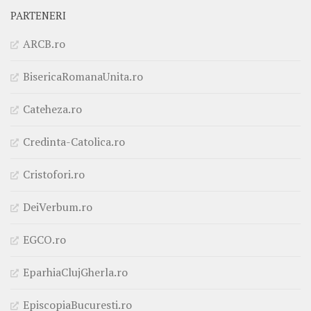
PARTENERI
ARCB.ro
BisericaRomanaUnita.ro
Cateheza.ro
Credinta-Catolica.ro
Cristofori.ro
DeiVerbum.ro
EGCO.ro
EparhiaClujGherla.ro
EpiscopiaBucuresti.ro