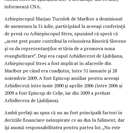
informează CNA.
Arhiepiscopul Marjan Turnšek de Maribor a demisionat
de asemenea la 31 iulie, participând la aceeaşi conferinţă
de presă cu Arhiepiscopul Stres, spunând că speră că
„acest gest poate contribui la reînnoirea Bisericii Slovene
şi va da reprezentanţilor ei tăria de a promova noua
evanghelizare”. Deşi era capul Arhidiecezei de Ljubljana,
Arhiepiscopul Stres a fost implicat în afacerile din
Maribor pe când era coadjutor, între 31 ianuarie şi 28
noiembrie 2009. A fost Episcop auxiliar pentru aceeaşi
Arhidieceză între iunie 2000 şi aprilie 2006 (între 2006 şi
2009 a fost Episcop de Celje, iar din 2009 a preluat
Arhidieceza de Ljubljana).
Ambii prelaţi au spus că nu au fost principalii factori în
deciziile financiare neinspirate ce au dus la faliment, dar
îşi asumă responsabilitatea pentru partea lor. „Nu este