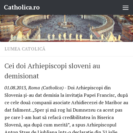
Catholica.ro
Skip to content
LUMEA CATOLICĂ
Cei doi Arhiepiscopi sloveni au
demisionat
01.08.2013, Roma (Catholica)
- Doi Arhiepiscopi din
Slovenia şi-au dat demisia la invitaţia Papei Francisc, după
ce cele două companii asociate Arhidiecezei de Maribor au
dat faliment. „Sper şi mă rog lui Dumnezeu ca acest pas
pe care l-am luat să refacă credibilitatea în Biserica
Slovenă, aşa după cum merită”, a spus Arhiepiscopul
Anton Stres de Ljubljana într-o declaraţie din 31 iulie,