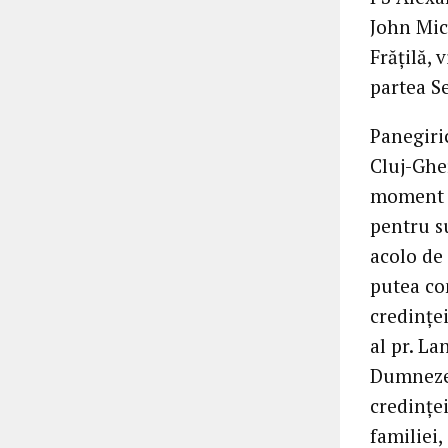
John Mic
Frăţilă, 
partea Se
Panegiri
Cluj-Ghe
moment d
pentru su
acolo de
putea co
credinţei
al pr. La
Dumnezeu,
credinţei
familiei,