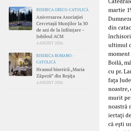
Catedrale
martie 19
BISERICA GRECO-CATOLICĂ
Aniversarea Asociației
Dumnezeu,
Cercetașii Munților la 30
din cata
de ani de la înființare –
închisor
Jubileul ACM
4 AUGUST 2026
ultimul 
moment d
BISERICA ROMANO-
Boilă, m
CATOLICĂ
Hramul bisericii „Maria
cu pr. La
Zăpezii” din Reșița
faţa Jud
4 AUGUST 2026
noastre, 
murit pen
noastră 
iertaţi 
că eşti u