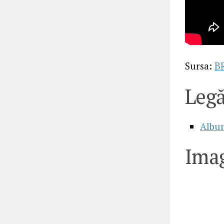
Sursa:
B
Legă
Album
Imag