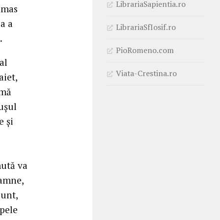
LibrariaSapientia.ro
rămas
ea a
LibrariaSfIosif.ro
.
PioRomeno.com
al
Viata-Crestina.ro
aiet,
 mă
ăuşul
e şi
mută va
oamne,
sunt,
ipele