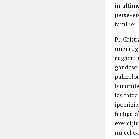
în ultime
persevere
familiei
Pr. Crist
unei rugă
rugăciun
gândesc n
palmelor 
bucuriile
laşitatea
ipocrizie
fi clipa 
exerciţiu
nu cel ca