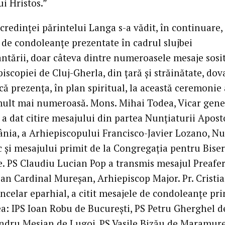
ui Hristos.”
redinţei părintelui Langa s-a vădit, în continuare, 
 de condoleanţe prezentate în cadrul slujbei
tării, doar câteva dintre numeroasele mesaje sosit
iscopiei de Cluj-Gherla, din ţară şi străinătate, dov
că prezenţa, în plan spiritual, la această ceremonie 
mult mai numeroasă. Mons. Mihai Todea, Vicar gene
 a dat citire mesajului din partea Nunţiaturii Apost
nia, a Arhiepiscopului Francisco-Javier Lozano, N
 şi mesajului primit de la Congregaţia pentru Biser
e. PS Claudiu Lucian Pop a transmis mesajul Preaferi
ian Cardinal Mureşan, Arhiepiscop Major. Pr. Cristi
ncelar eparhial, a citit mesajele de condoleanţe pr
a: IPS Ioan Robu de Bucureşti, PS Petru Gherghel de
ndru Mesian de Lugoj, PS Vasile Bizău de Maramure