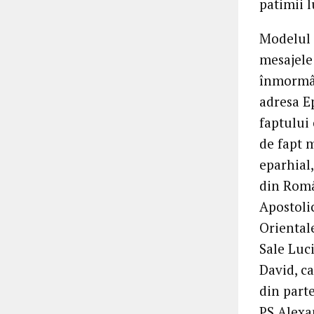
patimii l
Modelul c
mesajele
înmormân
adresa Ep
faptului 
de fapt 
eparhial,
din Româ
Apostolic
Oriental
Sale Luc
David, ca
din parte
PS Alexa