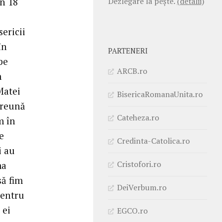
Dezlegare la pește.
(detalii)
în 18
ericii
în
PARTENERI
pe
ARCB.ro
m
Matei
BisericaRomanaUnita.ro
preună
Cateheza.ro
m în
e
Credinta-Catolica.ro
i au
Cristofori.ro
ma
să fim
DeiVerbum.ro
pentru
 ei
EGCO.ro