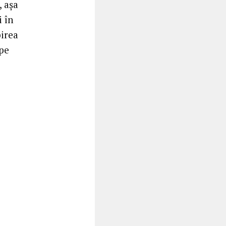
, aşa
i în
birea
 pe