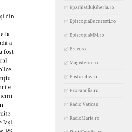
EparhiaClujGherla.ro
şi din
EpiscopiaBucuresti.ro
e la
EpiscopiaMM.ro
adă a
Ercis.ro
a fost
ral
Magisteriu.ro
olice
Pastoratie.ro
unţiu
icile
ProFamilia.ro
cirii
Radio Vatican
an
imite
RadioMaria.ro
 Iaşi,
ş, PS
SfintiCatolici.ro