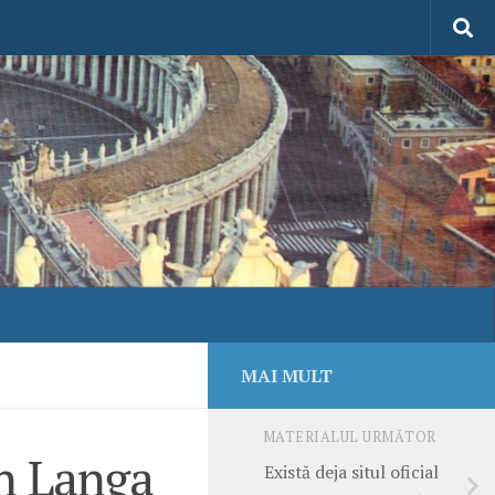
MAI MULT
MATERIALUL URMĂTOR
an Langa
Există deja situl oficial