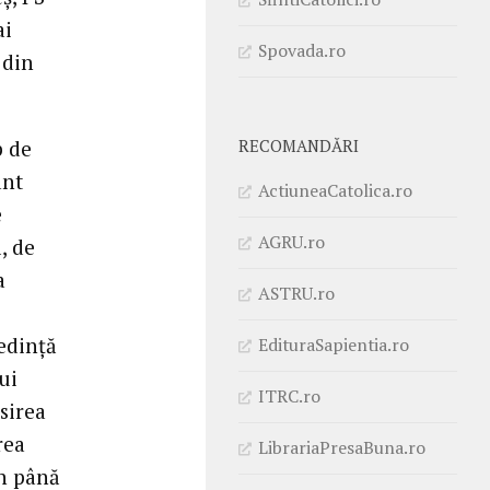
ai
Spovada.ro
 din
p de
RECOMANDĂRI
ant
ActiuneaCatolica.ro
e
AGRU.ro
, de
a
ASTRU.ro
redinţă
EdituraSapientia.ro
ui
ITRC.ro
sirea
rea
LibrariaPresaBuna.ro
in până