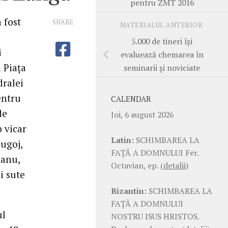
pentru ZMT 2016
 fost
SHARE
MATERIALUL ANTERIOR
5.000 de tineri îşi
i
evaluează chemarea în
n Piaţa
seminarii şi noviciate
dralei
entru
CALENDAR
de
Joi, 6 august 2026
 vicar
Latin:
SCHIMBAREA LA
ugoj,
FAŢĂ A DOMNULUI Fer.
eanu,
Octavian, ep.
(detalii)
i sute
Bizantin:
SCHIMBAREA LA
FAŢĂ A DOMNULUI
ul
NOSTRU ISUS HRISTOS.