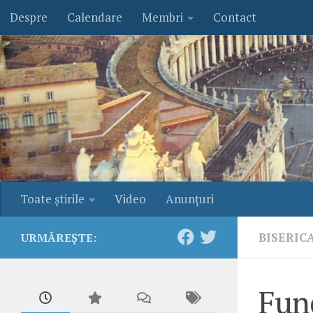
Despre
Calendare
Membri
Contact
Skip to content
Toate ştirile
Video
Anunţuri
BISERIC
URMĂREȘTE:
Fune