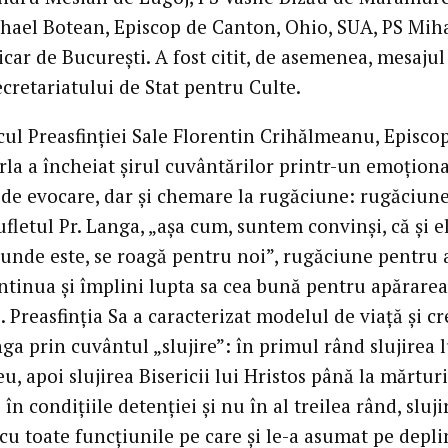
hael Botean, Episcop de Canton, Ohio, SUA, PS Mih
vicar de Bucureşti. A fost citit, de asemenea, mesajul
cretariatului de Stat pentru Culte.
cul Preasfinţiei Sale Florentin Crihălmeanu, Episco
rla a încheiat şirul cuvântărilor printr-un emoţion
e evocare, dar şi chemare la rugăciune: rugăciun
fletul Pr. Langa, „aşa cum, suntem convinşi, că şi el
 unde este, se roagă pentru noi”, rugăciune pentru 
ntinua şi împlini lupta sa cea bună pentru apărarea
. Preasfinţia Sa a caracterizat modelul de viaţă şi c
nga prin cuvântul „slujire”: în primul rând slujirea l
 apoi slujirea Bisericii lui Hristos până la mărturi
 în condiţiile detenţiei şi nu în al treilea rând, sluji
 cu toate funcţiunile pe care şi le-a asumat pe depl