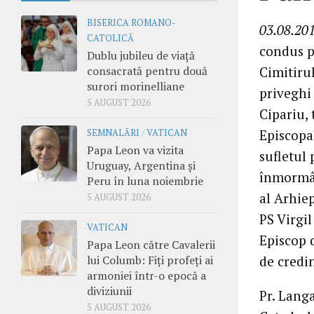
BISERICA ROMANO-
03.08.201
CATOLICĂ
condus p
Dublu jubileu de viață
consacrată pentru două
Cimitiru
surori morinelliane
priveghi 
5 AUGUST 2026
Cipariu, 
Episcopal
SEMNALĂRI
/
VATICAN
Papa Leon va vizita
sufletul
Uruguay, Argentina și
înmormân
Peru în luna noiembrie
al Arhie
5 AUGUST 2026
PS Virgi
VATICAN
Episcop d
Papa Leon către Cavalerii
lui Columb: Fiți profeți ai
de credin
armoniei într-o epocă a
diviziunii
Pr. Langa
5 AUGUST 2026