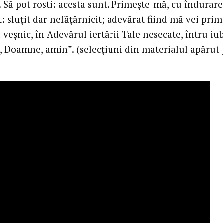
Să pot rosti: acesta sunt. Primeşte-mă, cu îndurare
 sluţit dar nefăţărnicit; adevărat fiind mă vei prim
veşnic, în Adevărul iertării Tale nesecate, întru iu
, Doamne, amin”. (selecţiuni din materialul apărut