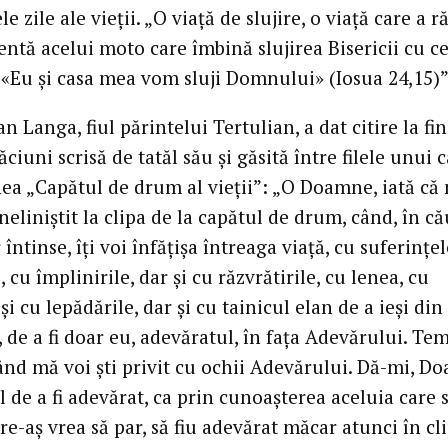
le zile ale vieţii. „O viaţă de slujire, o viaţă care a 
ntă acelui moto care îmbină slujirea Bisericii cu c
: «Eu şi casa mea vom sluji Domnului» (Iosua 24,15)”
ian Langa, fiul părintelui Tertulian, a dat citire la fin
ciuni scrisă de tatăl său şi găsită între filele unui c
ea „Capătul de drum al vieţii”: „O Doamne, iată că
eliniştit la clipa de la capătul de drum, când, în c
întinse, îţi voi înfăţişa întreaga viaţă, cu suferinţel
, cu împlinirile, dar şi cu răzvrătirile, cu lenea, cu
 şi cu lepădările, dar şi cu tainicul elan de a ieşi din
, de a fi doar eu, adevăratul, în faţa Adevărului. Te
când mă voi şti privit cu ochii Adevărului. Dă-mi, D
l de a fi adevărat, ca prin cunoaşterea aceluia care 
re-aş vrea să par, să fiu adevărat măcar atunci în cl