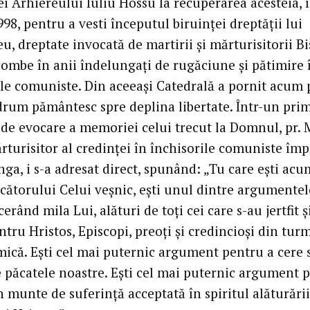
i Arhiereului Iuliu Hossu la recuperarea acesteia, 
98, pentru a vesti începutul biruinţei dreptăţii lui
 dreptate invocată de martirii şi mărturisitorii Bis
combe în anii îndelungaţi de rugăciune şi pătimire 
ile comuniste. Din aceeaşi Catedrală a pornit acum 
drum pământesc spre deplina libertate. Într-un pri
e evocare a memoriei celui trecut la Domnul, pr. 
ărturisitor al credinţei în închisorile comuniste îm
nga, i s-a adresat direct, spunând: „Tu care eşti acu
ecătorului Celui veşnic, eşti unul dintre argumentel
cerând mila Lui, alături de toţi cei care s-au jertfit ş
tru Hristos, Episcopi, preoţi şi credincioşi din tur
mică. Eşti cel mai puternic argument pentru a cere 
de păcatele noastre. Eşti cel mai puternic argument 
n munte de suferinţă acceptată în spiritul alăturării