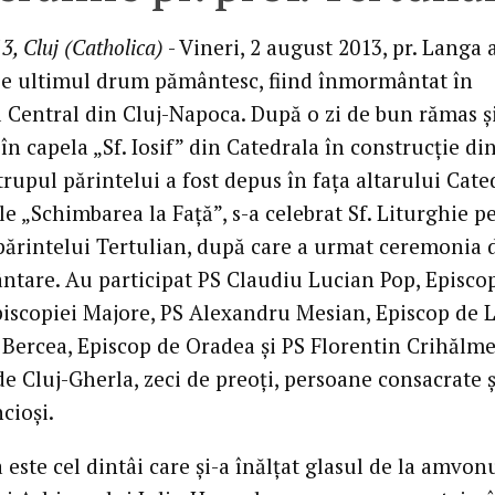
3, Cluj (Catholica)
- Vineri, 2 august 2013, pr. Langa a
e ultimul drum pământesc, fiind înmormântat în
l Central din Cluj-Napoca. După o zi de bun rămas ş
în capela „Sf. Iosif” din Catedrala în construcţie di
trupul părintelui a fost depus în faţa altarului Cate
e „Schimbarea la Faţă”, s-a celebrat Sf. Liturghie p
 părintelui Tertulian, după care a urmat ceremonia 
tare. Au participat PS Claudiu Lucian Pop, Episcop
piscopiei Majore, PS Alexandru Mesian, Episcop de L
l Bercea, Episcop de Oradea şi PS Florentin Crihălm
e Cluj-Gherla, zeci de preoţi, persoane consacrate ş
cioşi.
 este cel dintâi care şi-a înălţat glasul de la amvon