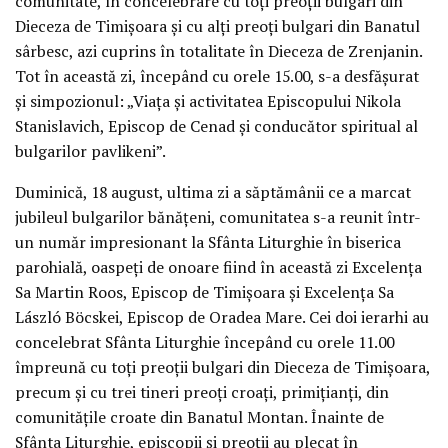
comunitate, în concelebrare cu toţi preoţii bulgari din
Dieceza de Timişoara şi cu alţi preoţi bulgari din Banatul
sârbesc, azi cuprins în totalitate în Dieceza de Zrenjanin.
Tot în această zi, începând cu orele 15.00, s-a desfăşurat
şi simpozionul: „Viaţa şi activitatea Episcopului Nikola
Stanislavich, Episcop de Cenad şi conducător spiritual al
bulgarilor pavlikeni”.
Duminică, 18 august, ultima zi a săptămânii ce a marcat
jubileul bulgarilor bănăţeni, comunitatea s-a reunit într-
un număr impresionant la Sfânta Liturghie în biserica
parohială, oaspeţi de onoare fiind în această zi Excelenţa
Sa Martin Roos, Episcop de Timişoara şi Excelenţa Sa
László Böcskei, Episcop de Oradea Mare. Cei doi ierarhi au
concelebrat Sfânta Liturghie începând cu orele 11.00
împreună cu toţi preoţii bulgari din Dieceza de Timişoara,
precum şi cu trei tineri preoţi croaţi, primiţianţi, din
comunităţile croate din Banatul Montan. Înainte de
Sfânta Liturghie, episcopii şi preoţii au plecat în