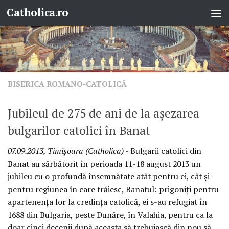
Catholica.ro
Skip to content
BISERICA ROMANO-CATOLICĂ
Jubileul de 275 de ani de la aşezarea
bulgarilor catolici în Banat
07.09.2013, Timişoara (Catholica)
- Bulgarii catolici din
Banat au sărbătorit în perioada 11-18 august 2013 un
jubileu cu o profundă însemnătate atât pentru ei, cât şi
pentru regiunea în care trăiesc, Banatul: prigoniţi pentru
apartenenţa lor la credinţa catolică, ei s-au refugiat în
1688 din Bulgaria, peste Dunăre, în Valahia, pentru ca la
doar cinci decenii după aceasta să trebuiască din nou să