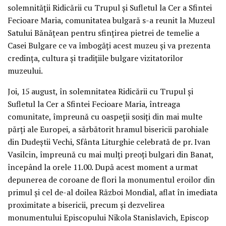
solemnităţii Ridicării cu Trupul şi Sufletul la Cer a Sfintei
Fecioare Maria, comunitatea bulgară s-a reunit la Muzeul
Satului Bănăţean pentru sfinţirea pietrei de temelie a
Casei Bulgare ce va îmbogăţi acest muzeu şi va prezenta
credinţa, cultura şi tradiţiile bulgare vizitatorilor
muzeului.
Joi, 15 august, în solemnitatea Ridicării cu Trupul şi
Sufletul la Cer a Sfintei Fecioare Maria, întreaga
comunitate, împreună cu oaspeţii sosiţi din mai multe
părţi ale Europei, a sărbătorit hramul bisericii parohiale
din Dudeştii Vechi, Sfânta Liturghie celebrată de pr. Ivan
Vasilcin, împreună cu mai mulţi preoţi bulgari din Banat,
începând la orele 11.00. După acest moment a urmat
depunerea de coroane de flori la monumentul eroilor din
primul şi cel de-al doilea Război Mondial, aflat în imediata
proximitate a bisericii, precum şi dezvelirea
monumentului Episcopului Nikola Stanislavich, Episcop