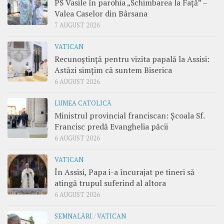
PS Vasile în parohia „Schimbarea la Față” –
Valea Caselor din Bârsana
7 AUGUST 2026
VATICAN
Recunoștință pentru vizita papală la Assisi:
Astăzi simțim că suntem Biserica
6 AUGUST 2026
LUMEA CATOLICĂ
Ministrul provincial franciscan: Școala Sf.
Francisc predă Evanghelia păcii
6 AUGUST 2026
VATICAN
În Assisi, Papa i-a încurajat pe tineri să
atingă trupul suferind al altora
6 AUGUST 2026
SEMNALĂRI
/
VATICAN