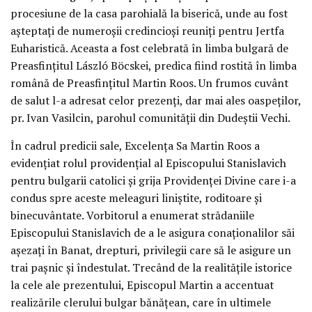
procesiune de la casa parohială la biserică, unde au fost
aşteptaţi de numeroşii credincioşi reuniţi pentru Jertfa
Euharistică. Aceasta a fost celebrată în limba bulgară de
Preasfinţitul László Böcskei, predica fiind rostită în limba
română de Preasfinţitul Martin Roos. Un frumos cuvânt
de salut l-a adresat celor prezenţi, dar mai ales oaspeţilor,
pr. Ivan Vasilcin, parohul comunităţii din Dudeştii Vechi.
În cadrul predicii sale, Excelenţa Sa Martin Roos a
evidenţiat rolul providenţial al Episcopului Stanislavich
pentru bulgarii catolici şi grija Providenţei Divine care i-a
condus spre aceste meleaguri liniştite, roditoare şi
binecuvântate. Vorbitorul a enumerat strădaniile
Episcopului Stanislavich de a le asigura conaţionalilor săi
aşezaţi în Banat, drepturi, privilegii care să le asigure un
trai paşnic şi îndestulat. Trecând de la realităţile istorice
la cele ale prezentului, Episcopul Martin a accentuat
realizările clerului bulgar bănăţean, care în ultimele