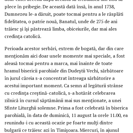
plece în pribegie. De această dată însă, în anul 1738,
Dumnezeu le-a dăruit, poate tocmai pentru a le răsplăti
fidelitatea, o patrie nouă, Banatul, unde de 275 de ani
trăiesc şi îşi păstrează limba, obiceiurile, dar mai ales
credinţa catolică.
Perioada acestor serbări, extrem de bogată, dar din care
menţionăm aici doar unele momente mai speciale, a fost
aleasă tocmai pentru a marca, mai înainte de toate
hramul bisericii parohiale din Dudeştii Vechi, sărbătoare
în jurul căreia s-a concentrat întreaga sărbătorire a
acestui important moment. Ca semn al legăturii strânse
cu credinţa creştină-catolică, s-a hotărât celebrarea
zilnică în cursul săptămânii mai sus menţionate, a unei
Sfinte Liturghii solemne. Prima a fost celebrată în biserica
parohială, în data de duminică, 11 august la orele 11.00, ea
reunindu-i cu această ocazie pe foarte mulţi dintre
bulgarii ce trăiesc azi în Timişoara. Miercuri, în ajunul