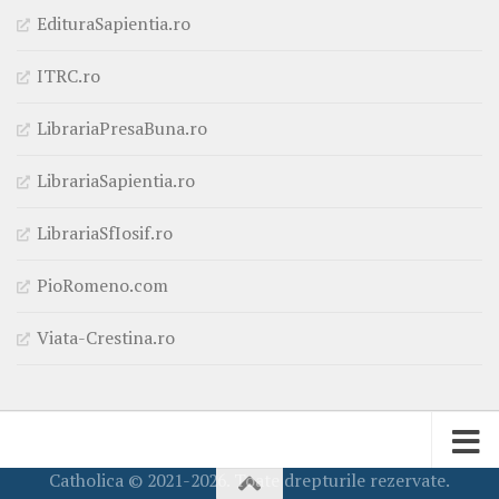
EdituraSapientia.ro
ITRC.ro
LibrariaPresaBuna.ro
LibrariaSapientia.ro
LibrariaSfIosif.ro
PioRomeno.com
Viata-Crestina.ro
Catholica © 2021-2026. Toate drepturile rezervate.