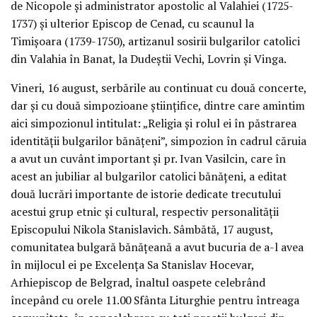
de Nicopole şi administrator apostolic al Valahiei (1725-
1737) şi ulterior Episcop de Cenad, cu scaunul la
Timişoara (1739-1750), artizanul sosirii bulgarilor catolici
din Valahia în Banat, la Dudeştii Vechi, Lovrin şi Vinga.
Vineri, 16 august, serbările au continuat cu două concerte,
dar şi cu două simpozioane ştiinţifice, dintre care amintim
aici simpozionul intitulat: „Religia şi rolul ei în păstrarea
identităţii bulgarilor bănăţeni”, simpozion în cadrul căruia
a avut un cuvânt important şi pr. Ivan Vasilcin, care în
acest an jubiliar al bulgarilor catolici bănăţeni, a editat
două lucrări importante de istorie dedicate trecutului
acestui grup etnic şi cultural, respectiv personalităţii
Episcopului Nikola Stanislavich. Sâmbătă, 17 august,
comunitatea bulgară bănăţeană a avut bucuria de a-l avea
în mijlocul ei pe Excelenţa Sa Stanislav Hocevar,
Arhiepiscop de Belgrad, înaltul oaspete celebrând
începând cu orele 11.00 Sfânta Liturghie pentru întreaga