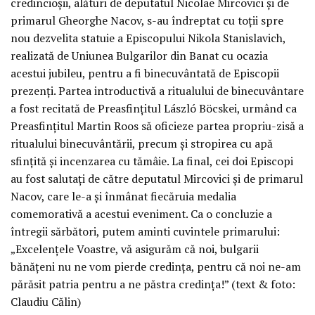
credincioşii, alături de deputatul Nicolae Mircovici şi de
primarul Gheorghe Nacov, s-au îndreptat cu toţii spre
nou dezvelita statuie a Episcopului Nikola Stanislavich,
realizată de Uniunea Bulgarilor din Banat cu ocazia
acestui jubileu, pentru a fi binecuvântată de Episcopii
prezenţi. Partea introductivă a ritualului de binecuvântare
a fost recitată de Preasfinţitul László Böcskei, urmând ca
Preasfinţitul Martin Roos să oficieze partea propriu-zisă a
ritualului binecuvântării, precum şi stropirea cu apă
sfinţită şi incenzarea cu tămâie. La final, cei doi Episcopi
au fost salutaţi de către deputatul Mircovici şi de primarul
Nacov, care le-a şi înmânat fiecăruia medalia
comemorativă a acestui eveniment. Ca o concluzie a
întregii sărbători, putem aminti cuvintele primarului:
„Excelenţele Voastre, vă asigurăm că noi, bulgarii
bănăţeni nu ne vom pierde credinţa, pentru că noi ne-am
părăsit patria pentru a ne păstra credinţa!” (text & foto:
Claudiu Călin)