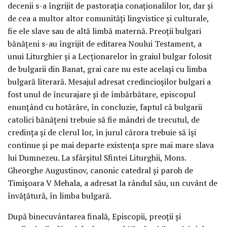
decenii s-a îngrijit de pastoraţia conaţionalilor lor, dar şi
de cea a multor altor comunităţi lingvistice şi culturale,
fie ele slave sau de altă limbă maternă. Preoţii bulgari
bănăţeni s-au îngrijit de editarea Noului Testament, a
unui Liturghier şi a Lecţionarelor în graiul bulgar folosit
de bulgarii din Banat, grai care nu este acelaşi cu limba
bulgară literară. Mesajul adresat credincioşilor bulgari a
fost unul de încurajare şi de îmbărbătare, episcopul
enunţând cu hotărâre, în concluzie, faptul că bulgarii
catolici bănăţeni trebuie să fie mândri de trecutul, de
credinţa şi de clerul lor, în jurul cărora trebuie să îşi
continue şi pe mai departe existenţa spre mai mare slava
lui Dumnezeu. La sfârşitul Sfintei Liturghii, Mons.
Gheorghe Augustinov, canonic catedral şi paroh de
Timişoara V Mehala, a adresat la rândul său, un cuvânt de
învăţătură, în limba bulgară.
După binecuvântarea finală, Episcopii, preoţii şi