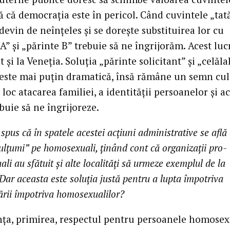
 că democraţia este în pericol. Când cuvintele „tată
evin de neînţeles şi se doreşte substituirea lor cu
A” şi „părinte B” trebuie să ne îngrijorăm. Acest luc
 şi la Veneţia. Soluţia „părinte solicitant” şi „celăla
 este mai puţin dramatică, însă rămâne un semn cul
 loc atacarea familiei, a identităţii persoanelor şi a
buie să ne îngrijoreze.
spus că în spatele acestei acţiuni administrative se află
ulţumi” pe homosexuali, ţinând cont că organizaţii pro-
li au sfătuit şi alte localităţi să urmeze exemplul de la
Dar aceasta este soluţia justă pentru a lupta împotriva
ării împotriva homosexualilor?
nţa, primirea, respectul pentru persoanele homose