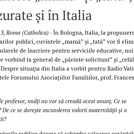
urate şi în Italia
3, Roma (Catholica)
- În Bologna, Italia, la propuner
rilor publici, cuvintele „mamă” şi „tată” vor fi eli
larele de înscriere pentru serviciile educative, noi
 vorbind la general de „părinte solicitant” şi „celăl
 Despre situaţia din Italia a vorbit pentru Radio Vat
ele Forumului Asociaţiilor Familiilor, prof. France
 profesor, mulţi nu vor să creadă acest anunţ. Ce se
 De ce se doreşte ascunderea valorii maternităţii şi a
ii?
uterile publice doresc să schimbe valoarea cuvintel