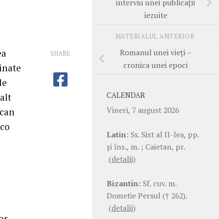
interviu unei publicaţii
iezuite
MATERIALUL ANTERIOR
Romanul unei vieţi –
ea
SHARE
cronica unei epoci
minate
le
CALENDAR
alt
Vineri, 7 august 2026
ican
sco
Latin:
Ss. Sixt al II-lea, pp.
şi îns., m. ; Caietan, pr.
(detalii)
Bizantin:
Sf. cuv. m.
Dometie Persul († 262).
(detalii)
or