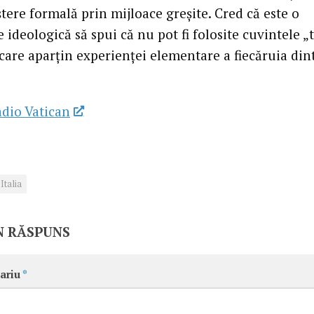
tere formală prin mijloace greşite. Cred că este o
 ideologică să spui că nu pot fi folosite cuvintele „t
are aparţin experienţei elementare a fiecăruia din
dio Vatican
Italia
N RĂSPUNS
ariu
*