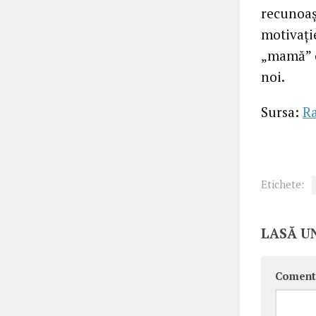
recunoaş
motivaţie
„mamă” c
noi.
Sursa:
Ra
Etichete:
LASĂ U
Coment