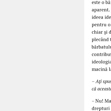
este o bă
aparent. 
ideea ide
pentru om
chiar şi 
plecând 
bărbatulu
contribuţ
ideologia
macină l
– Aţi spus
că aceast
– Nu! Ma
drepturi