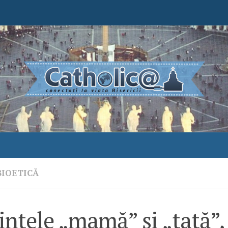
BIOETICĂ
ntele „mamă” şi „tată”,