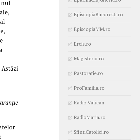
 unul
ale,
EpiscopiaBucuresti.ro
al
EpiscopiaMM.ro
e,
te
Ercis.ro
a
Magisteriu.ro
. Astăzi
Pastoratie.ro
ProFamilia.ro
garanţie
Radio Vatican
RadioMaria.ro
atelor
SfintiCatolici.ro
o