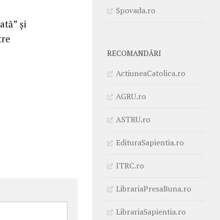
Spovada.ro
ată” şi
tre
RECOMANDĂRI
ActiuneaCatolica.ro
AGRU.ro
ASTRU.ro
EdituraSapientia.ro
ITRC.ro
LibrariaPresaBuna.ro
LibrariaSapientia.ro