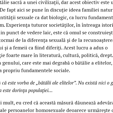
tălie sacră a unei civilizaţii, dar acest obiectiv este
De fapt aici se pune în discuţie ideea familiei natur
ntităţii sexuale ca dat biologic, ca lucru fundament
. Experienţa tuturor societăţilor, în întreaga istori
din punct de vedere laic, este că omul se construieş
tocmai de la diferenţa sexuală şi de la recunoaştere
i şi a femeii ca fiind diferiţi. Acest lucru a adus o
ie foarte mare în literatură, cultură, politică, drept
 genului, care este mai degrabă o bătălie a elitelor,
a propriu fundamentele sociale.
 că este vorba de „bătălii ale elitelor”. Nu există nici o 
a este dorinţa populaţiei…
i mult, eu cred că această măsură dăunează adevăr
 ale persoanelor homosexuale deoarece urmăreşte 