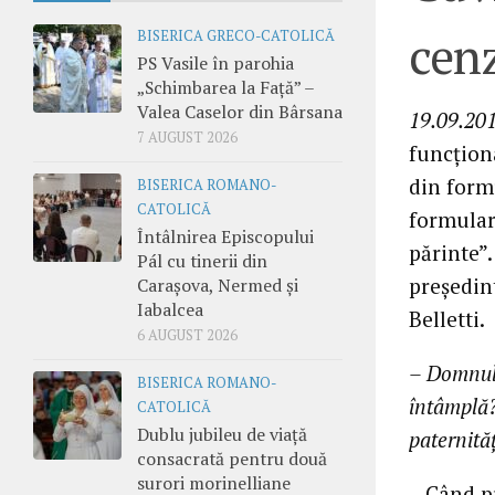
cenz
BISERICA GRECO-CATOLICĂ
PS Vasile în parohia
„Schimbarea la Față” –
Valea Caselor din Bârsana
19.09.201
7 AUGUST 2026
funcţiona
din formu
BISERICA ROMANO-
CATOLICĂ
formulare
Întâlnirea Episcopului
părinte”.
Pál cu tinerii din
preşedint
Carașova, Nermed și
Iabalcea
Belletti.
6 AUGUST 2026
– Domnule
BISERICA ROMANO-
întâmplă?
CATOLICĂ
Dublu jubileu de viață
paternităţ
consacrată pentru două
surori morinelliane
– Când p