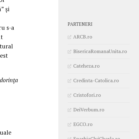
” şi
PARTENERI
ru s-a
lt
ARCB.ro
tural
BisericaRomanaUnita.ro
cest
Cateheza.ro
 dorinţa
Credinta-Catolica.ro
Cristofori.ro
DeiVerbum.ro
EGCO.ro
xuale
EparhiaClujGherla.ro