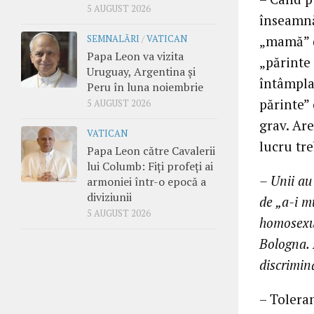
5 AUGUST 2026
înseamnă
„mamă” d
SEMNALĂRI
/
VATICAN
Papa Leon va vizita
„părinte 
Uruguay, Argentina și
întâmplat
Peru în luna noiembrie
părinte”
5 AUGUST 2026
grav. Are
VATICAN
lucru tre
Papa Leon către Cavalerii
lui Columb: Fiți profeți ai
– Unii au 
armoniei într-o epocă a
diviziunii
de „a-i m
5 AUGUST 2026
homosexua
Bologna. 
discrimin
– Tolera