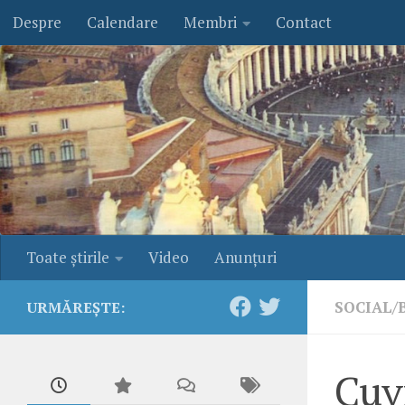
Despre
Calendare
Membri
Contact
Skip to content
Toate ştirile
Video
Anunţuri
SOCIAL/
URMĂREȘTE:
Cuvi