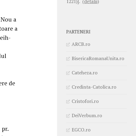
1221)].
(detalii)
l Nou a
toare a
PARTENERI
weih-
ARCB.ro
dul
BisericaRomanaUnita.ro
Cateheza.ro
ere de
Credinta-Catolica.ro
Cristofori.ro
DeiVerbum.ro
 pr.
EGCO.ro