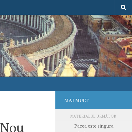
MAI MULT
MATERIALUL URMĂTOR
l Nou
Pacea este singura