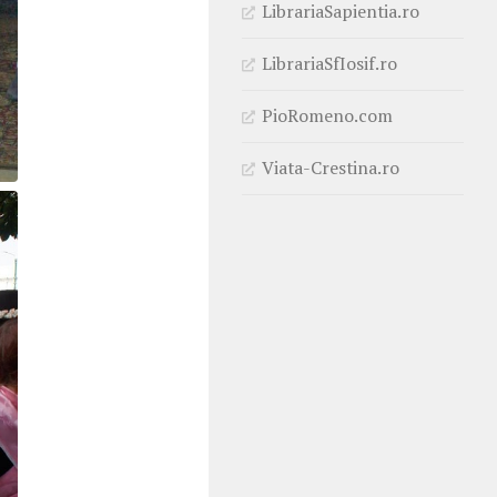
LibrariaSapientia.ro
LibrariaSfIosif.ro
PioRomeno.com
Viata-Crestina.ro