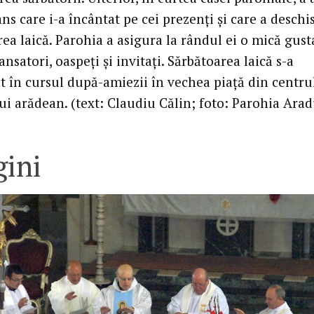
ns care i-a încântat pe cei prezenţi şi care a deschi
ea laică. Parohia a asigura la rândul ei o mică gust
nsatori, oaspeţi şi invitaţi. Sărbătoarea laică s-a
t în cursul după-amiezii în vechea piaţă din centru
ui arădean. (text: Claudiu Călin; foto: Parohia Arad
ini