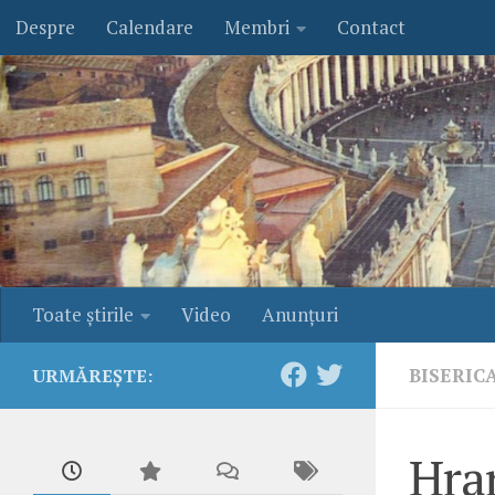
Despre
Calendare
Membri
Contact
Skip to content
Toate ştirile
Video
Anunţuri
BISERIC
URMĂREȘTE:
Hra