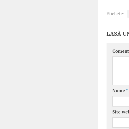
Etichete:
LASĂ U
Coment
Nume
*
Site we