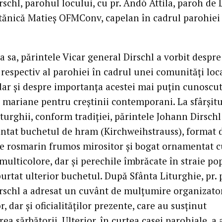
schl, parohul locului, cu pr. Andó Attila, paroh de
 Stănică Matieş OFMConv, capelan în cadrul parohiei
a sa, părintele Vicar general Dirschl a vorbit despre
, respectiv al parohiei în cadrul unei comunităţi loc
dar şi despre importanţa acestei mai puţin cunoscu
i mariane pentru creştinii contemporani. La sfârşitu
iturghii, conform tradiţiei, părintele Johann Dirschl
ntat buchetul de hram (Kirchweihstrauss), format 
e rosmarin frumos mirositor şi bogat ornamentat c
multicolore, dar şi perechile îmbrăcate în straie po
urtat ulterior buchetul. După Sfânta Liturghie, pr.
rschl a adresat un cuvânt de mulţumire organizator
r, dar şi oficialităţilor prezente, care au susţinut
ea sărbătorii. Ulterior, în curtea casei parohiale, a 