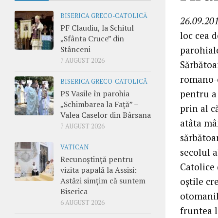
BISERICA GRECO-CATOLICĂ
26.09.201
PF Claudiu, la Schitul
loc cea d
„Sfânta Cruce” din
Stânceni
parohial
7 AUGUST 2026
Sărbătoa
romano-ca
BISERICA GRECO-CATOLICĂ
pentru a
PS Vasile în parohia
„Schimbarea la Față” –
prin al c
Valea Caselor din Bârsana
atâta mâ
7 AUGUST 2026
sărbătoa
VATICAN
secolul a
Recunoștință pentru
Catolice 
vizita papală la Assisi:
Astăzi simțim că suntem
oştile cr
Biserica
otomanilo
6 AUGUST 2026
fruntea 