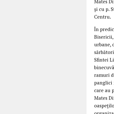
Mates Dir
şi cu p.
Centru.
În predic
Bisericii
urbane, 
sărbător
Sfintei L
binecuvâ
ramuri d
panglici 
care au p
Mates Di
oaspeţilo
organizar