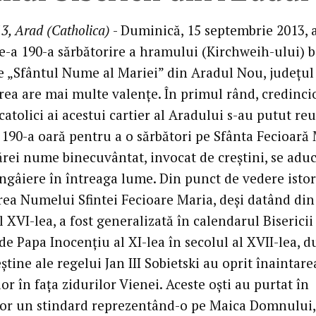
3, Arad (Catholica)
- Duminică, 15 septembrie 2013, 
e-a 190-a sărbătorire a hramului (Kirchweih-ului) bi
e „Sfântul Nume al Mariei” din Aradul Nou, judeţul
rea are mai multe valenţe. În primul rând, credincio
tolici ai acestui cartier al Aradului s-au putut re
 190-a oară pentru a o sărbători pe Sfânta Fecioară 
ărei nume binecuvântat, invocat de creştini, se adu
ngâiere în întreaga lume. Din punct de vedere istor
rea Numelui Sfintei Fecioare Maria, deşi datând din
l XVI-lea, a fost generalizată în calendarul Bisericii
de Papa Inocenţiu al XI-lea în secolul al XVII-lea, d
eştine ale regelui Jan III Sobietski au oprit înaintare
r în faţa zidurilor Vienei. Aceste oşti au purtat în
lor un stindard reprezentând-o pe Maica Domnului,