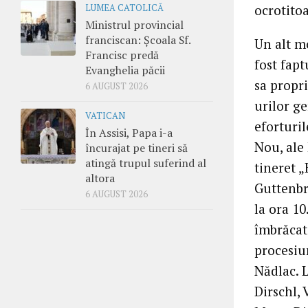
ocrotitoa
LUMEA CATOLICĂ
Ministrul provincial
franciscan: Școala Sf.
Un alt m
Francisc predă
fost fapt
Evanghelia păcii
sa propri
6 AUGUST 2026
urilor g
VATICAN
eforturi
În Assisi, Papa i-a
Nou, ale
încurajat pe tineri să
atingă trupul suferind al
tineret 
altora
Guttenbr
6 AUGUST 2026
la ora 10
îmbrăcat
procesiu
Nădlac. 
Dirschl, 