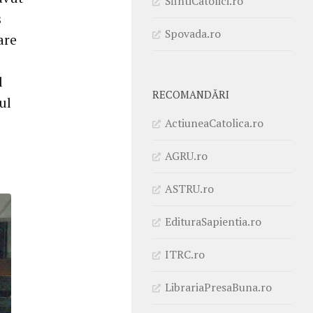
SfintiCatolici.ro
s
Spovada.ro
are
l
RECOMANDĂRI
ul
ActiuneaCatolica.ro
AGRU.ro
ASTRU.ro
EdituraSapientia.ro
ITRC.ro
LibrariaPresaBuna.ro