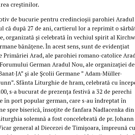
rea creştinilor.
otiv de bucurie pentru credincioşii parohiei Aradu
ul că după 27 de ani, cartierul lor a reprimit o sărbă
e, organizată şi celebrată în vechiul spirit al Kirch
ermane bănăţene. În acest sens, sunt de evidenţiat
le Primăriei Arad, ale parohiei romano-catolice Ara
 Forumului German Aradul Nou, ale organizaţiei de
„Banat-JA” şi ale Şcolii Germane ” Adam-Müller-
unn”. Sfânta Liturghie de hram, celebrată cu încep
.00, s-a bucurat de prezenţa festivă a 32 de perechi
e în port popular german, care s-au îndreptat în
ne spre biserică, însoţite de fanfara Nadlacenka din
Liturghia solemnă a fost concelebrată de pr. Johann
Vicar general al Diecezei de Timişoara, împreună cu