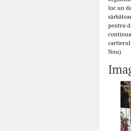
loc un da
sărbătoar
pentru da
continua
cartierul
Nou)
Imag