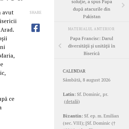
soluţie, a spus Papa
după atacurile din
a avut
SHARE
Pakistan
sericii
 Arad.
MATERIALUL ANTERIOR
şii
Papa Francisc: Darul
diversităţii şi unităţii în
uni
Biserică
Maria,
ce
CALENDAR
ic,
Sâmbătă, 8 august 2026
Latin:
Sf. Dominic, pr.
upă ce
(detalii)
a
Bizantin:
Sf. ep. m. Emilian
(sec. VIII); [Sf. Dominic (†