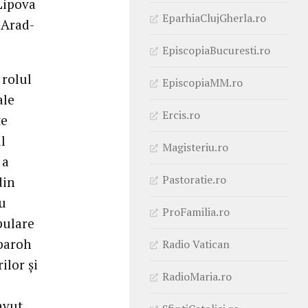
 Lipova
EparhiaClujGherla.ro
 Arad-
EpiscopiaBucuresti.ro
 rolul
EpiscopiaMM.ro
ale
Ercis.ro
te
l
Magisteriu.ro
 a
Pastoratie.ro
din
u
ProFamilia.ro
pulare
 paroh
Radio Vatican
ilor şi
RadioMaria.ro
avut