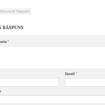
Dieceza de Timișoara
N RĂSPUNS
ariu
*
Email
*
b