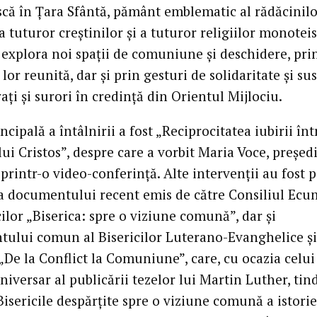
scă în Ţara Sfântă, pământ emblematic al rădăcinil
tuturor creştinilor şi a tuturor religiilor monoteis
 explora noi spaţii de comuniune şi deschidere, pri
lor reunită, dar şi prin gesturi de solidaritate şi su
aţi şi surori în credinţă din Orientul Mijlociu.
cipală a întâlnirii a fost „Reciprocitatea iubirii înt
lui Cristos”, despre care a vorbit Maria Voce, preşed
 printr-o video-conferinţă. Alte intervenţii au fost 
 documentului recent emis de către Consiliul Ecu
cilor „Biserica: spre o viziune comună”, dar şi
ului comun al Bisericilor Luterano-Evanghelice şi
„De la Conflict la Comuniune”, care, cu ocazia celui
niversar al publicării tezelor lui Martin Luther, tin
isericile despărţite spre o viziune comună a istoriei