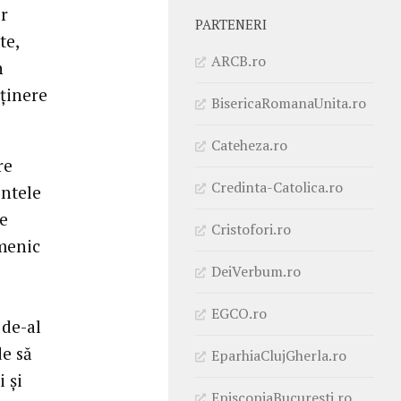
or
PARTENERI
te,
ARCB.ro
n
sţinere
BisericaRomanaUnita.ro
Cateheza.ro
re
Credinta-Catolica.ro
intele
pe
Cristofori.ro
menic
DeiVerbum.ro
EGCO.ro
 de-al
de să
EparhiaClujGherla.ro
 şi
EpiscopiaBucuresti.ro