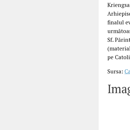
Kriengsa
Arhiepis
finalul e
următoar
Sf. Părin
(material
pe Catol
Sursa:
C
Imag