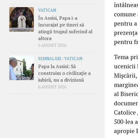
întâlnea
VATICAN
comune a 
În Assisi, Papa i-a
pentru a
încurajat pe tineri să
atingă trupul suferind al
prezenţa 
altora
pentru fr
6 AUGUST 2026
Tema prin
SEMNALĂRI
/
VATICAN
ucenicii 
Papa la Assisi: Să
construim o civilizație a
Mişcării,
iubirii, nu a diviziunii
marginea
6 AUGUST 2026
al Biseri
document
Catolice 
500-lea a
apropie B