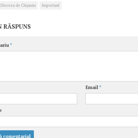
Dieceza de Chișinău
Important
N RĂSPUNS
ariu
*
Email
*
b