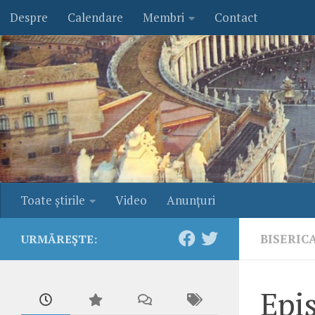
Despre
Calendare
Membri
Contact
Skip to content
Toate ştirile
Video
Anunţuri
BISERIC
URMĂREȘTE:
Epis