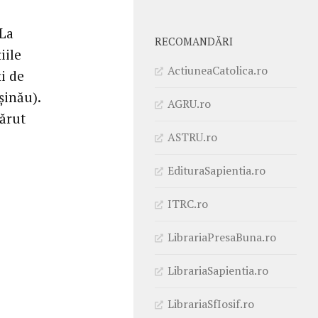
 La
RECOMANDĂRI
iile
ActiuneaCatolica.ro
i de
şinău).
AGRU.ro
părut
ASTRU.ro
EdituraSapientia.ro
ITRC.ro
LibrariaPresaBuna.ro
LibrariaSapientia.ro
LibrariaSfIosif.ro