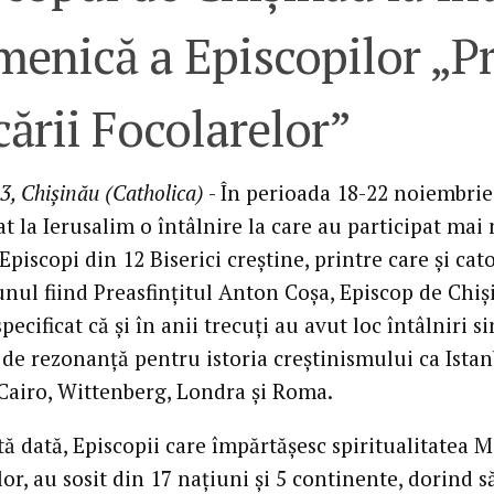
enică a Episcopilor „Pr
ării Focolarelor”
3, Chişinău (Catholica)
- În perioada 18-22 noiembrie,
t la Ierusalim o întâlnire la care au participat mai
Episcopi din 12 Biserici creştine, printre care şi cato
 unul fiind Preasfinţitul Anton Coşa, Episcop de Chiş
pecificat că şi în anii trecuţi au avut loc întâlniri si
 de rezonanţă pentru istoria creştinismului ca Istan
Cairo, Wittenberg, Londra şi Roma.
ă dată, Episcopii care împărtăşesc spiritualitatea M
or, au sosit din 17 naţiuni şi 5 continente, dorind s