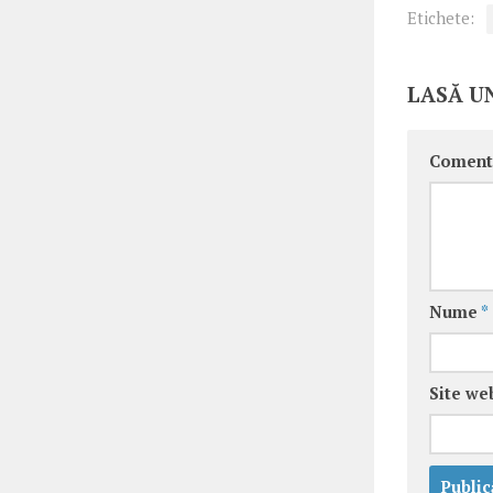
Etichete:
LASĂ U
Coment
Nume
*
Site we