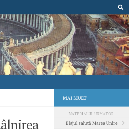
MAI MULT
MATERIALUL URMĂTOR
tâlnirea
Blajul salută Marea Unire