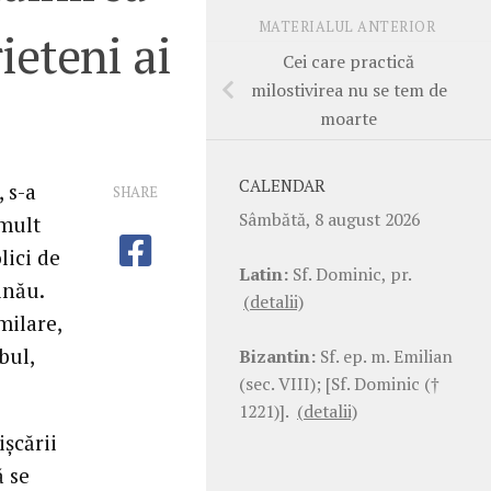
MATERIALUL ANTERIOR
ieteni ai
Cei care practică
milostivirea nu se tem de
moarte
CALENDAR
 s-a
SHARE
Sâmbătă, 8 august 2026
 mult
lici de
Latin:
Sf. Dominic, pr.
inău.
(detalii)
milare,
bul,
Bizantin:
Sf. ep. m. Emilian
(sec. VIII); [Sf. Dominic (†
1221)].
(detalii)
işcării
ă se