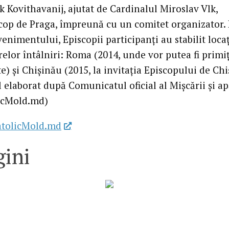
k Kovithavanij, ajutat de Cardinalul Miroslav Vlk,
cop de Praga, împreună cu un comitet organizator.
venimentului, Episcopii participanţi au stabilit locaţ
elor întâlniri: Roma (2014, unde vor putea fi primiţ
te) şi Chişinău (2015, la invitaţia Episcopului de Chi
 elaborat după Comunicatul oficial al Mişcării şi a
icMold.md)
atolicMold.md
ini