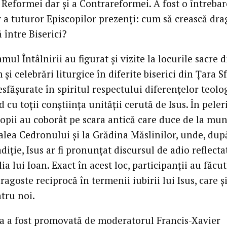
 Reformei dar şi a Contrareformei. A fost o întrebar
v a tuturor Episcopilor prezenţi: cum să crească dra
 între Biserici?
mul Întâlnirii au figurat şi vizite la locurile sacre d
 şi celebrări liturgice în diferite biserici din Ţara S
făşurate în spiritul respectului diferenţelor teolog
 cu toţii conştiinţa unităţii cerută de Isus. În peler
copii au coborât pe scara antică care duce de la mun
valea Cedronului şi la Grădina Măslinilor, unde, dup
diţie, Isus ar fi pronunţat discursul de adio reflecta
a lui Ioan. Exact în acest loc, participanţii au făcu
ragoste reciprocă în termenii iubirii lui Isus, care ş
tru noi.
ea a fost promovată de moderatorul Francis-Xavier