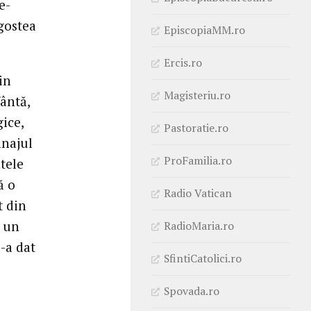
e-
gostea
EpiscopiaMM.ro
Ercis.ro
in
Magisteriu.ro
fântă,
ice,
Pastoratie.ro
inajul
ProFamilia.ro
tele
ă o
Radio Vatican
t din
t un
RadioMaria.ro
i-a dat
SfintiCatolici.ro
Spovada.ro