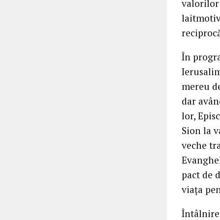
valorilor
laitmoti
reciprocă
În progra
Ierusalim
mereu des
dar având
lor, Epis
Sion la 
veche tra
Evangheli
pact de d
viaţa pen
Întâlnir