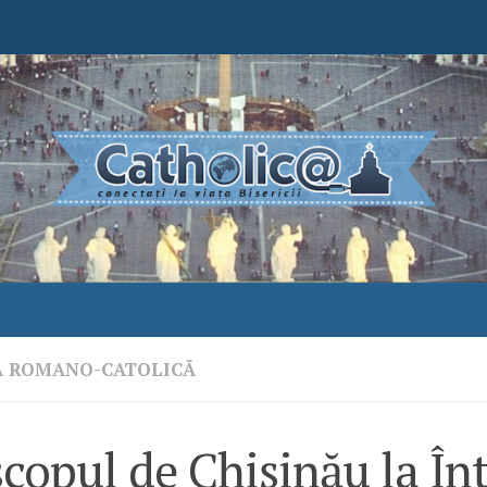
A ROMANO-CATOLICĂ
copul de Chişinău la În