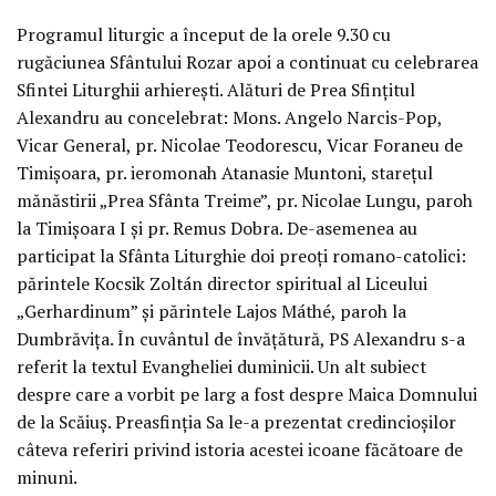
Programul liturgic a început de la orele 9.30 cu
rugăciunea Sfântului Rozar apoi a continuat cu celebrarea
Sfintei Liturghii arhiereşti. Alături de Prea Sfinţitul
Alexandru au concelebrat: Mons. Angelo Narcis-Pop,
Vicar General, pr. Nicolae Teodorescu, Vicar Foraneu de
Timişoara, pr. ieromonah Atanasie Muntoni, stareţul
mănăstirii „Prea Sfânta Treime”, pr. Nicolae Lungu, paroh
la Timişoara I şi pr. Remus Dobra. De-asemenea au
participat la Sfânta Liturghie doi preoţi romano-catolici:
părintele Kocsik Zoltán director spiritual al Liceului
„Gerhardinum” şi părintele Lajos Máthé, paroh la
Dumbrăviţa. În cuvântul de învăţătură, PS Alexandru s-a
referit la textul Evangheliei duminicii. Un alt subiect
despre care a vorbit pe larg a fost despre Maica Domnului
de la Scăiuş. Preasfinţia Sa le-a prezentat credincioşilor
câteva referiri privind istoria acestei icoane făcătoare de
minuni.