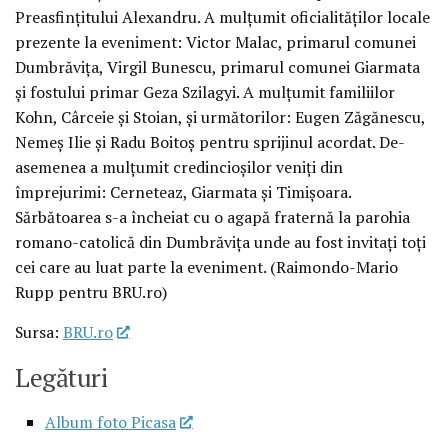
Preasfinţitului Alexandru. A mulţumit oficialităţilor locale
prezente la eveniment: Victor Malac, primarul comunei
Dumbrăviţa, Virgil Bunescu, primarul comunei Giarmata
şi fostului primar Geza Szilagyi. A mulţumit familiilor
Kohn, Cârceie şi Stoian, şi următorilor: Eugen Zăgănescu,
Nemeş Ilie şi Radu Boitoş pentru sprijinul acordat. De-
asemenea a mulţumit credincioşilor veniţi din
împrejurimi: Cerneteaz, Giarmata şi Timişoara.
Sărbătoarea s-a încheiat cu o agapă fraternă la parohia
romano-catolică din Dumbrăviţa unde au fost invitaţi toţi
cei care au luat parte la eveniment. (Raimondo-Mario
Rupp pentru BRU.ro)
Sursa:
BRU.ro
Legături
Album foto Picasa