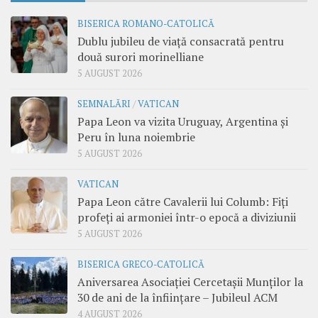
BISERICA ROMANO-CATOLICĂ
Dublu jubileu de viață consacrată pentru
două surori morinelliane
5 AUGUST 2026
SEMNALĂRI
/
VATICAN
Papa Leon va vizita Uruguay, Argentina și
Peru în luna noiembrie
5 AUGUST 2026
VATICAN
Papa Leon către Cavalerii lui Columb: Fiți
profeți ai armoniei într-o epocă a diviziunii
5 AUGUST 2026
BISERICA GRECO-CATOLICĂ
Aniversarea Asociației Cercetașii Munților la
30 de ani de la înființare – Jubileul ACM
4 AUGUST 2026