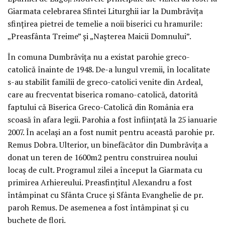
Giarmata celebrarea Sfintei Liturghii iar la Dumbrăviţa
sfinţirea pietrei de temelie a noii biserici cu hramurile:
„Preasfânta Treime” şi „Naşterea Maicii Domnului”.
În comuna Dumbrăviţa nu a existat parohie greco-
catolică înainte de 1948. De-a lungul vremii, în localitate
s-au stabilit familii de greco-catolici venite din Ardeal,
care au frecventat biserica romano-catolică, datorită
faptului că Biserica Greco-Catolică din România era
scoasă în afara legii. Parohia a fost înfiinţată la 25 ianuarie
2007. În acelaşi an a fost numit pentru această parohie pr.
Remus Dobra. Ulterior, un binefăcător din Dumbrăviţa a
donat un teren de 1600m2 pentru construirea noului
locaş de cult. Programul zilei a început la Giarmata cu
primirea Arhiereului. Preasfinţitul Alexandru a fost
întâmpinat cu Sfânta Cruce şi Sfânta Evanghelie de pr.
paroh Remus. De asemenea a fost întâmpinat şi cu
buchete de flori.