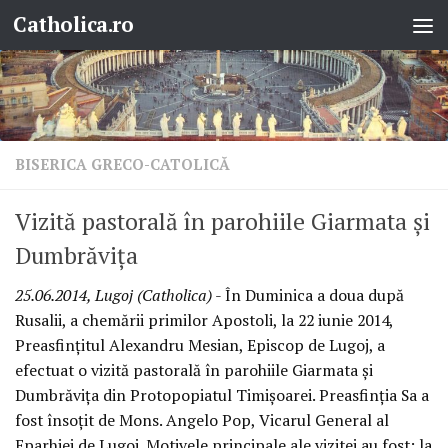
Catholica.ro
Skip to content
BISERICA GRECO-CATOLICĂ
Vizită pastorală în parohiile Giarmata şi
Dumbrăviţa
25.06.2014, Lugoj (Catholica)
- În Duminica a doua după
Rusalii, a chemării primilor Apostoli, la 22 iunie 2014,
Preasfinţitul Alexandru Mesian, Episcop de Lugoj, a
efectuat o vizită pastorală în parohiile Giarmata şi
Dumbrăviţa din Protopopiatul Timişoarei. Preasfinţia Sa a
fost însoţit de Mons. Angelo Pop, Vicarul General al
Eparhiei de Lugoj. Motivele principale ale vizitei au fost: la