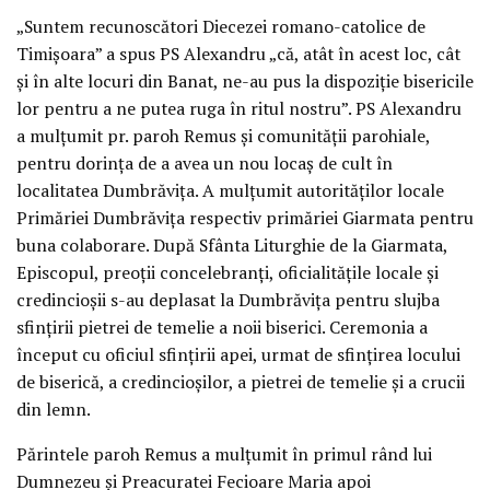
„Suntem recunoscători Diecezei romano-catolice de
Timişoara” a spus PS Alexandru „că, atât în acest loc, cât
şi în alte locuri din Banat, ne-au pus la dispoziţie bisericile
lor pentru a ne putea ruga în ritul nostru”. PS Alexandru
a mulţumit pr. paroh Remus şi comunităţii parohiale,
pentru dorinţa de a avea un nou locaş de cult în
localitatea Dumbrăviţa. A mulţumit autorităţilor locale
Primăriei Dumbrăviţa respectiv primăriei Giarmata pentru
buna colaborare. După Sfânta Liturghie de la Giarmata,
Episcopul, preoţii concelebranţi, oficialităţile locale şi
credincioşii s-au deplasat la Dumbrăviţa pentru slujba
sfinţirii pietrei de temelie a noii biserici. Ceremonia a
început cu oficiul sfinţirii apei, urmat de sfinţirea locului
de biserică, a credincioşilor, a pietrei de temelie şi a crucii
din lemn.
Părintele paroh Remus a mulţumit în primul rând lui
Dumnezeu şi Preacuratei Fecioare Maria apoi