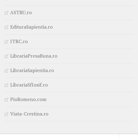
ASTRU.ro
EdituraSapientia.ro
ITRC.ro
LibrariaPresaBuna.ro
LibrariaSapientia.ro
LibrariaSfIosif.ro
PioRomeno.com
Viata-Crestina.ro