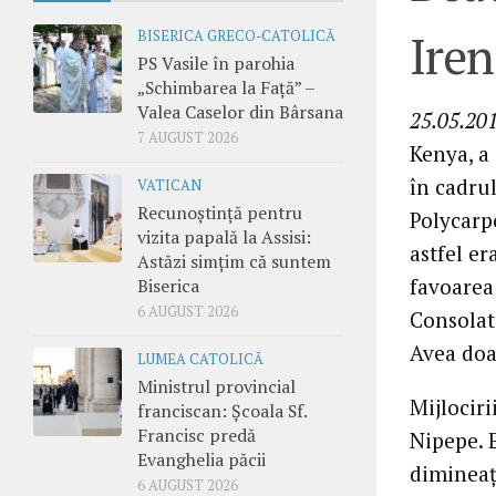
Iren
BISERICA GRECO-CATOLICĂ
PS Vasile în parohia
„Schimbarea la Față” –
Valea Caselor din Bârsana
25.05.201
7 AUGUST 2026
Kenya, a 
în cadrul
VATICAN
Recunoștință pentru
Polycarp
vizita papală la Assisi:
astfel e
Astăzi simțim că suntem
favoarea
Biserica
6 AUGUST 2026
Consolate
Avea doar
LUMEA CATOLICĂ
Ministrul provincial
Mijlociri
franciscan: Școala Sf.
Francisc predă
Nipepe. E
Evanghelia păcii
dimineaţă
6 AUGUST 2026