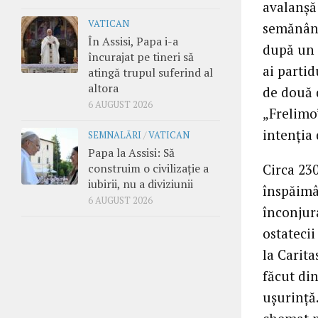
avalanşă
VATICAN
semănând
În Assisi, Papa i-a
după un 
încurajat pe tineri să
ai parti
atingă trupul suferind al
altora
de două d
6 AUGUST 2026
„Frelimo”
intenţia
SEMNALĂRI
/
VATICAN
Papa la Assisi: Să
construim o civilizație a
Circa 230
iubirii, nu a diviziunii
înspăimân
6 AUGUST 2026
înconjura
ostatecii
la Carita
făcut din
uşurinţă.