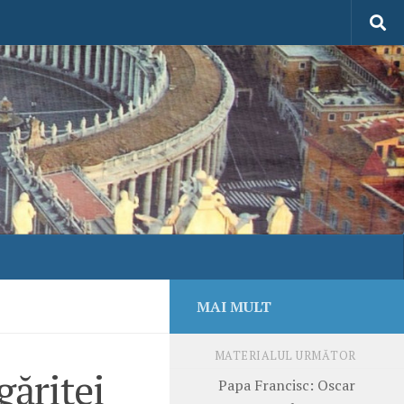
MAI MULT
MATERIALUL URMĂTOR
găriţei
Papa Francisc: Oscar