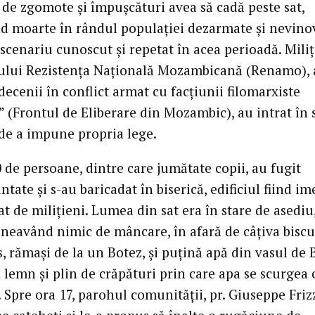
 de zgomote şi împuşcături avea să cadă peste sat,
 moarte în rândul populaţiei dezarmate şi nevino
scenariu cunoscut şi repetat în acea perioadă. Miliţ
dului Rezistenţa Naţională Mozambicană (Renamo), a
ecenii în conflict armat cu facţiunii filomarxiste
 (Frontul de Eliberare din Mozambic), au intrat în 
 de a impune propria lege.
 de persoane, dintre care jumătate copii, au fugit
tate şi s-au baricadat în biserică, edificiul fiind im
t de miliţieni. Lumea din sat era în stare de asediu
 neavând nimic de mâncare, în afară de câţiva biscu
s, rămaşi de la un Botez, şi puţină apă din vasul de 
 lemn şi plin de crăpături prin care apa se scurgea 
 Spre ora 17, parohul comunităţii, pr. Giuseppe Frizz