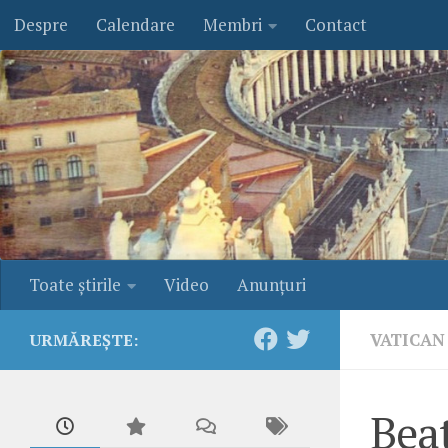
Despre
Calendare
Membri
Contact
Skip to content
Toate ştirile
Video
Anunţuri
VATICAN
URMĂREȘTE:
Beat