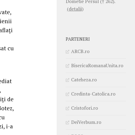
Dometie Persul († 262).
(detalii)
vate,
ienii
flaţi
PARTENERI
sat cu
ARCB.ro
BisericaRomanaUnita.ro
Cateheza.ro
ediat
,
Credinta-Catolica.ro
iţi de
Botez,
Cristofori.ro
cu
DeiVerbum.ro
i, i-a