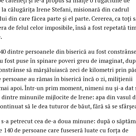
e cateheţi şi le-a propus să înalţe o rugăciune de
 la călugăriţa Irene Stefani, misionară din cadrul
lui din care făcea parte şi el parte. Cererea, ca toţi s
era de felul celor imposibile, însă a fost repetată ti
.
40 dintre persoanele din biserică au fost constrânse
au fost puse în spinare poveri greu de imaginat, dup
constrânse să mărşăluiască zeci de kilometri prin pă
 persoane au rămas în biserică încă o zi, miliţienii
mai apoi. Într-un prim moment, nimeni nu şi-a dat
 dintre minunile mijlocite de Irene: apa din vasul 
ontinuat să le dea tuturor de băut, fără să se sfârşe
, s-a petrecut cea de-a doua minune: după o săptăm
e 140 de persoane care fuseseră luate cu forţa de