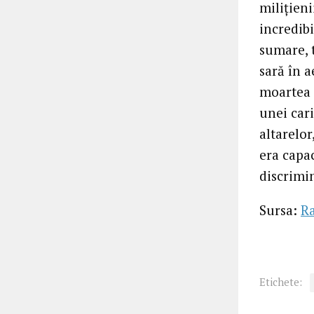
miliţieni
incredib
sumare, 
sară în a
moartea s
unei cari
altarelor
era capac
discrimin
Sursa:
Ra
Etichete: