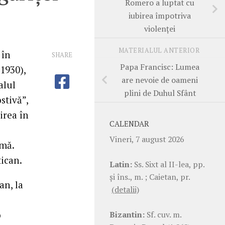
Romero a luptat cu
iubirea împotriva
violenţei
MATERIALUL ANTERIOR
 în
SHARE
Papa Francisc: Lumea
-1930),
are nevoie de oameni
alul
plini de Duhul Sfânt
stivă”,
irea în
CALENDAR
Vineri, 7 august 2026
umă.
tican.
Latin:
Ss. Sixt al II-lea, pp.
şi îns., m. ; Caietan, pr.
an, la
(detalii)
o
Bizantin:
Sf. cuv. m.