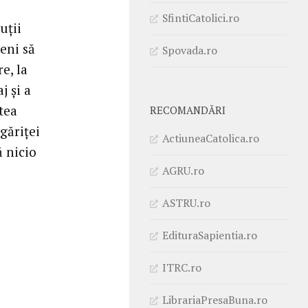
SfintiCatolici.ro
uţii
eni să
Spovada.ro
e, la
j şi a
tea
RECOMANDĂRI
ugăriţei
ActiuneaCatolica.ro
ă nicio
AGRU.ro
ASTRU.ro
EdituraSapientia.ro
ITRC.ro
LibrariaPresaBuna.ro