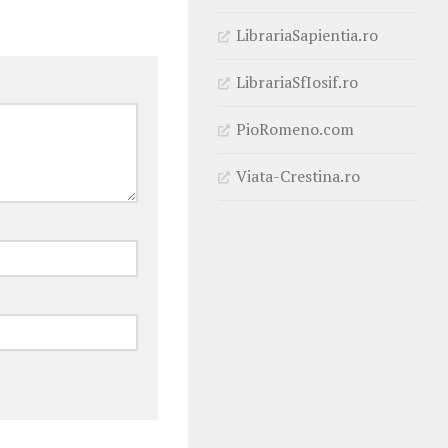
LibrariaSapientia.ro
LibrariaSfIosif.ro
PioRomeno.com
Viata-Crestina.ro