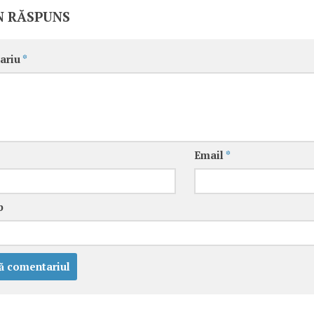
N RĂSPUNS
ariu
*
Email
*
b