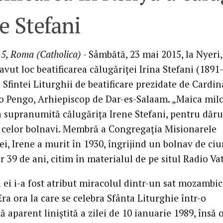
e Stefani
5, Roma (Catholica)
- Sâmbătă, 23 mai 2015, la Nyeri,
avut loc beatificarea călugăriţei Irina Stefani (1891
 Sfintei Liturghii de beatificare prezidate de Cardin
o Pengo, Arhiepiscop de Dar-es-Salaam. „Maica milo
ra supranumită călugăriţa Irene Stefani, pentru dăru
 celor bolnavi. Membră a Congregaţia Misionarele
i, Irene a murit în 1930, îngrijind un bolnav de ci
 39 de ani, citim în materialul de pe situl Radio Va
i ei i-a fost atribut miracolul dintr-un sat mozambic
ra ora la care se celebra Sfânta Liturghie într-o
 aparent liniştită a zilei de 10 ianuarie 1989, însă 