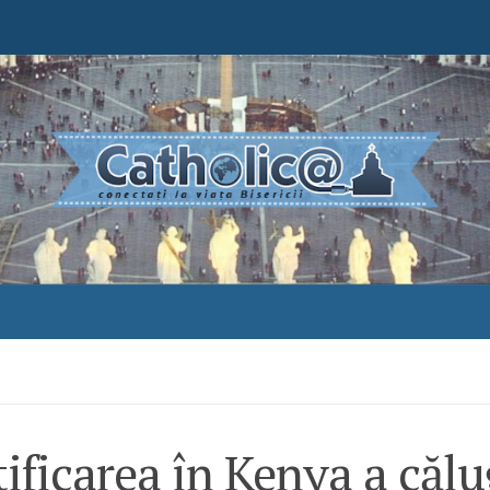
ificarea în Kenya a călu