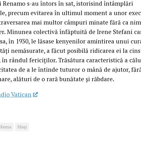
i Renamo s-au întors în sat, istorisind întâmplări
ile, precum evitarea în ultimul moment a unor exec
traversarea mai multor câmpuri minate fără ca nim
er. Minunea colectivă înfăptuită de Irene Stefani car
a, în 1930, le lăsase kenyenilor amintirea unui cura
tăţi nemăsurate, a făcut posibilă ridicarea ei la cins
, în rândul fericiţilor. Trăsătura caracteristică a căl
itatea de a le întinde tuturor o mână de ajutor, făr
are, alături de o rară bunătate şi răbdare.
dio Vatican
Kenya
Sfinţi