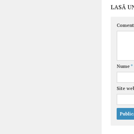
LASĂ U
Coment
Nume
*
Site we