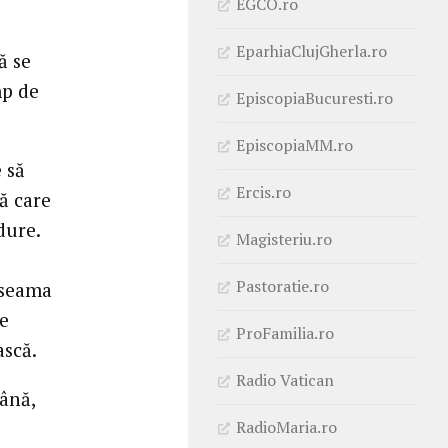
EGCO.ro
EparhiaClujGherla.ro
ă se
mp de
EpiscopiaBucuresti.ro
EpiscopiaMM.ro
 să
Ercis.ro
ă care
dure.
Magisteriu.ro
Pastoratie.ro
 seama
de
ProFamilia.ro
ască.
Radio Vatican
ână,
RadioMaria.ro