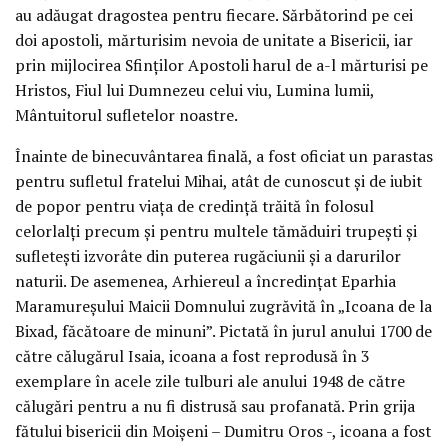
au adăugat dragostea pentru fiecare. Sărbătorind pe cei
doi apostoli, mărturisim nevoia de unitate a Bisericii, iar
prin mijlocirea Sfinţilor Apostoli harul de a-l mărturisi pe
Hristos, Fiul lui Dumnezeu celui viu, Lumina lumii,
Mântuitorul sufletelor noastre.
Înainte de binecuvântarea finală, a fost oficiat un parastas
pentru sufletul fratelui Mihai, atât de cunoscut şi de iubit
de popor pentru viaţa de credinţă trăită în folosul
celorlalţi precum şi pentru multele tămăduiri trupeşti şi
sufleteşti izvorâte din puterea rugăciunii şi a darurilor
naturii. De asemenea, Arhiereul a încredinţat Eparhia
Maramureşului Maicii Domnului zugrăvită în „Icoana de la
Bixad, făcătoare de minuni”. Pictată în jurul anului 1700 de
către călugărul Isaia, icoana a fost reprodusă în 3
exemplare în acele zile tulburi ale anului 1948 de către
călugări pentru a nu fi distrusă sau profanată. Prin grija
fătului bisericii din Moişeni – Dumitru Oros -, icoana a fost