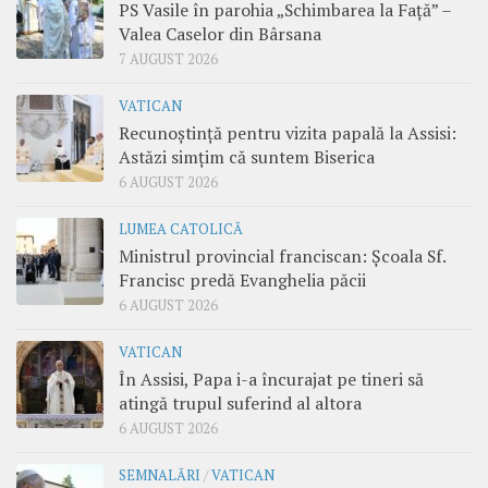
PS Vasile în parohia „Schimbarea la Față” –
Valea Caselor din Bârsana
7 AUGUST 2026
VATICAN
Recunoștință pentru vizita papală la Assisi:
Astăzi simțim că suntem Biserica
6 AUGUST 2026
LUMEA CATOLICĂ
Ministrul provincial franciscan: Școala Sf.
Francisc predă Evanghelia păcii
6 AUGUST 2026
VATICAN
În Assisi, Papa i-a încurajat pe tineri să
atingă trupul suferind al altora
6 AUGUST 2026
SEMNALĂRI
/
VATICAN