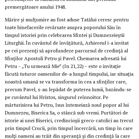
premergătoare anului 1948.
Mărire şi mulţumire au fost aduse Tatălui ceresc pentru
toate binefacerile revărsate asupra poporului Său în
timpul istoriei prin celebrarea Sfintei şi Dumnezeieştii
Liturghii. În cuvântul de învăţătură, Arhiereul i-a invitat
pe cei prezenţi să aprofundeze parcursul de credinţă al
Sfinţilor Apostoli Petru şi Pavel. Chemarea adresată lui
Petru – „Tu urmează Mie” (In 21,22) – este o invitaţie
făcută tuturor oamenilor de-a lungul timpului, iar situaţia
noastră umană se va transforma în cea a sfinţilor care,
precum Pavel, s-au lepădat de puterea lumii, bazându-se
pe cuvântul lui Hristos, singurul reînnoitor. Pe
mărturisirea lui Petru, Isus întemeiază noul popor al lui
Dumnezeu, Biserica Sa, o stâncă sub vremi. Purtători de
istorie ai unei Biserici, credincioşii greco-catolici au trecut
prin timpul Crucii, prin timpul încercării, un timp în care
mulţi oameni au trăit din speranţă şi din credinţă la care