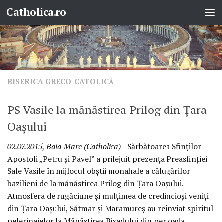
Catholica.ro
Skip to content
BISERICA GRECO-CATOLICĂ
PS Vasile la mănăstirea Prilog din Ţara
Oaşului
02.07.2015, Baia Mare (Catholica)
- Sărbătoarea Sfinţilor
Apostoli „Petru şi Pavel” a prilejuit prezenţa Preasfinţiei
Sale Vasile în mijlocul obştii monahale a călugărilor
bazilieni de la mănăstirea Prilog din Ţara Oaşului.
Atmosfera de rugăciune şi mulţimea de credincioşi veniţi
din Ţara Oaşului, Sătmar şi Maramureş au reînviat spiritul
pelerinajelor la Mănăstirea Bixadului din perioada