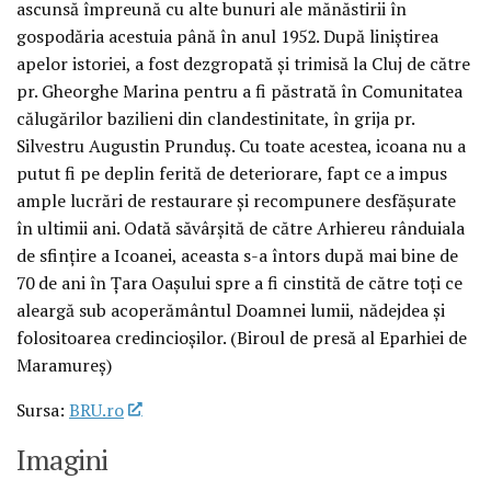
ascunsă împreună cu alte bunuri ale mănăstirii în
gospodăria acestuia până în anul 1952. După liniştirea
apelor istoriei, a fost dezgropată şi trimisă la Cluj de către
pr. Gheorghe Marina pentru a fi păstrată în Comunitatea
călugărilor bazilieni din clandestinitate, în grija pr.
Silvestru Augustin Prunduş. Cu toate acestea, icoana nu a
putut fi pe deplin ferită de deteriorare, fapt ce a impus
ample lucrări de restaurare şi recompunere desfăşurate
în ultimii ani. Odată săvârşită de către Arhiereu rânduiala
de sfinţire a Icoanei, aceasta s-a întors după mai bine de
70 de ani în Ţara Oaşului spre a fi cinstită de către toţi ce
aleargă sub acoperământul Doamnei lumii, nădejdea şi
folositoarea credincioşilor. (Biroul de presă al Eparhiei de
Maramureş)
Sursa:
BRU.ro
Imagini