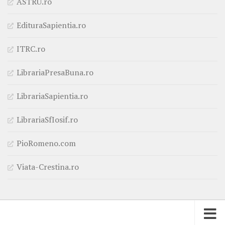
ASTRU.ro
EdituraSapientia.ro
ITRC.ro
LibrariaPresaBuna.ro
LibrariaSapientia.ro
LibrariaSfIosif.ro
PioRomeno.com
Viata-Crestina.ro