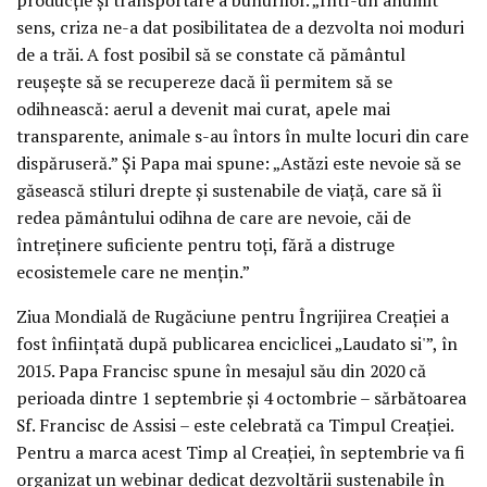
sens, criza ne-a dat posibilitatea de a dezvolta noi moduri
de a trăi. A fost posibil să se constate că pământul
reușește să se recupereze dacă îi permitem să se
odihnească: aerul a devenit mai curat, apele mai
transparente, animale s-au întors în multe locuri din care
dispăruseră.” Și Papa mai spune: „Astăzi este nevoie să se
găsească stiluri drepte și sustenabile de viață, care să îi
redea pământului odihna de care are nevoie, căi de
întreținere suficiente pentru toți, fără a distruge
ecosistemele care ne mențin.”
Ziua Mondială de Rugăciune pentru Îngrijirea Creației a
fost înființată după publicarea enciclicei „Laudato si'”, în
2015. Papa Francisc spune în mesajul său din 2020 că
perioada dintre 1 septembrie și 4 octombrie – sărbătoarea
Sf. Francisc de Assisi – este celebrată ca Timpul Creației.
Pentru a marca acest Timp al Creației, în septembrie va fi
organizat un webinar dedicat dezvoltării sustenabile în