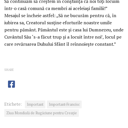
Să continuăm să creștem în conștiința că noi toți locuim
într-o casă comună ca membri ai aceleiași familii!”
Mesajul se încheie astfel: „Să ne bucurăm pentru că, în
iubirea sa, Creatorul susține eforturile noastre umile
pentru pământ. Pământul este și casa lui Dumnezeu, unde
Cuvântul Său ‘s-a făcut trup și a locuit între noi’, locul pe
care revărsarea Duhului Sfânt îl reînnoiește constant.”
SHARE
Etichete:
Important
Important-Francisc
Ziua Mondială de Rugăciune pentru Creație