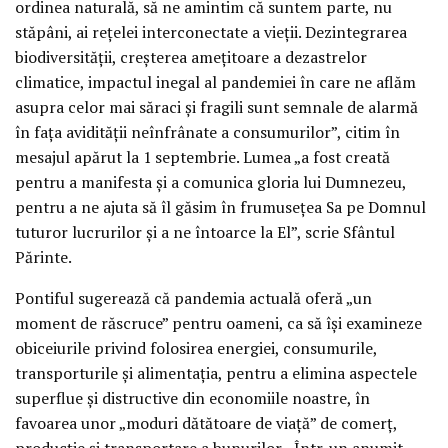
ordinea naturală, să ne amintim că suntem parte, nu
stăpâni, ai rețelei interconectate a vieții. Dezintegrarea
biodiversității, creșterea amețitoare a dezastrelor
climatice, impactul inegal al pandemiei în care ne aflăm
asupra celor mai săraci și fragili sunt semnale de alarmă
în fața avidității neînfrânate a consumurilor”, citim în
mesajul apărut la 1 septembrie. Lumea „a fost creată
pentru a manifesta și a comunica gloria lui Dumnezeu,
pentru a ne ajuta să îl găsim în frumusețea Sa pe Domnul
tuturor lucrurilor și a ne întoarce la El”, scrie Sfântul
Părinte.
Pontiful sugerează că pandemia actuală oferă „un
moment de răscruce” pentru oameni, ca să își examineze
obiceiurile privind folosirea energiei, consumurile,
transporturile și alimentația, pentru a elimina aspectele
superflue și distructive din economiile noastre, în
favoarea unor „moduri dătătoare de viață” de comerț,
producție și transportare a bunurilor. „Într-un anumit