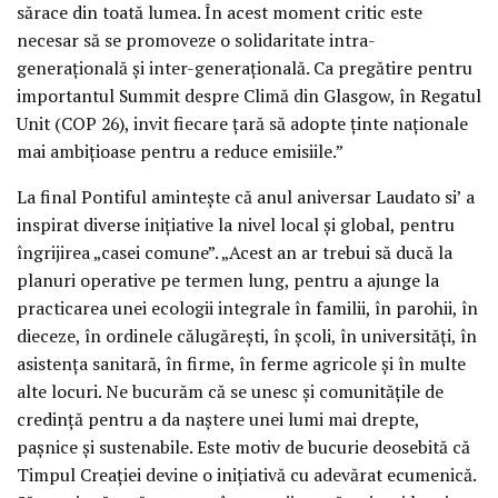
sărace din toată lumea. În acest moment critic este
necesar să se promoveze o solidaritate intra-
generațională și inter-generațională. Ca pregătire pentru
importantul Summit despre Climă din Glasgow, în Regatul
Unit (COP 26), invit fiecare țară să adopte ținte naționale
mai ambițioase pentru a reduce emisiile.”
La final Pontiful amintește că anul aniversar Laudato si’ a
inspirat diverse inițiative la nivel local și global, pentru
îngrijirea „casei comune”. „Acest an ar trebui să ducă la
planuri operative pe termen lung, pentru a ajunge la
practicarea unei ecologii integrale în familii, în parohii, în
dieceze, în ordinele călugărești, în școli, în universități, în
asistența sanitară, în firme, în ferme agricole și în multe
alte locuri. Ne bucurăm că se unesc și comunitățile de
credință pentru a da naștere unei lumi mai drepte,
pașnice și sustenabile. Este motiv de bucurie deosebită că
Timpul Creației devine o inițiativă cu adevărat ecumenică.