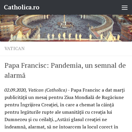
Catholica.ro
Skip to content
VATICAN
Papa Francisc: Pandemia, un semnal de
alarmă
02.09.2020, Vatican (Catholica)
- Papa Francisc a dat marți
publicității un mesaj pentru Ziua Mondială de Rugăciune
pentru Îngrijirea Creației, în care a chemat la căință
pentru legăturile rupte ale umanității cu creația lui
Dumnezeu și cu ceilalți. „Astăzi glasul creației ne
îndeamnă, alarmat, să ne întoarcem la locul corect în