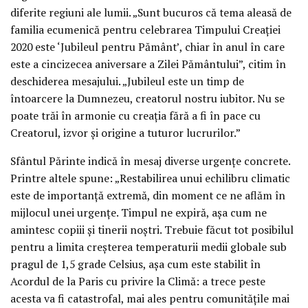
diferite regiuni ale lumii. „Sunt bucuros că tema aleasă de
familia ecumenică pentru celebrarea Timpului Creației
2020 este ‘Jubileul pentru Pământ’, chiar în anul în care
este a cincizecea aniversare a Zilei Pământului”, citim în
deschiderea mesajului. „Jubileul este un timp de
întoarcere la Dumnezeu, creatorul nostru iubitor. Nu se
poate trăi în armonie cu creația fără a fi în pace cu
Creatorul, izvor și origine a tuturor lucrurilor.”
Sfântul Părinte indică în mesaj diverse urgențe concrete.
Printre altele spune: „Restabilirea unui echilibru climatic
este de importanță extremă, din moment ce ne aflăm în
mijlocul unei urgențe. Timpul ne expiră, așa cum ne
amintesc copiii și tinerii noștri. Trebuie făcut tot posibilul
pentru a limita creșterea temperaturii medii globale sub
pragul de 1,5 grade Celsius, așa cum este stabilit în
Acordul de la Paris cu privire la Climă: a trece peste
acesta va fi catastrofal, mai ales pentru comunitățile mai