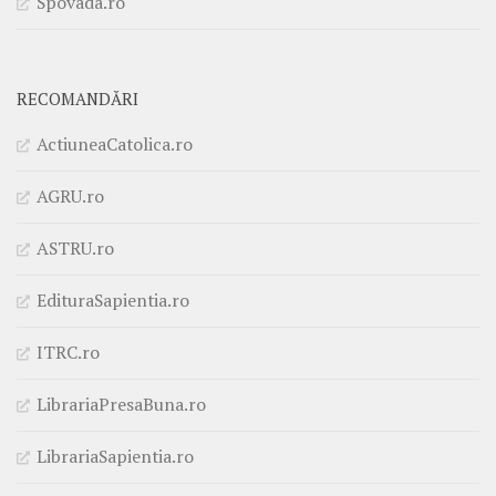
Spovada.ro
RECOMANDĂRI
ActiuneaCatolica.ro
AGRU.ro
ASTRU.ro
EdituraSapientia.ro
ITRC.ro
LibrariaPresaBuna.ro
LibrariaSapientia.ro