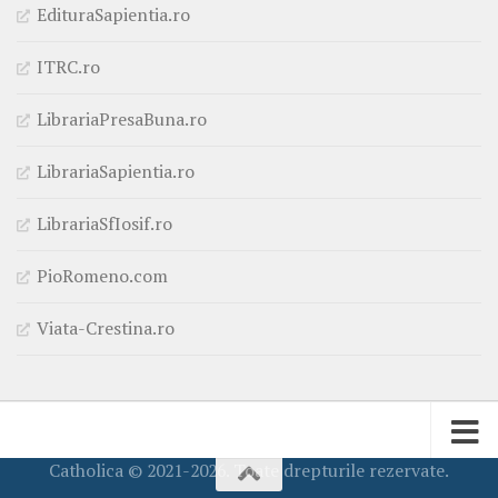
EdituraSapientia.ro
ITRC.ro
LibrariaPresaBuna.ro
LibrariaSapientia.ro
LibrariaSfIosif.ro
PioRomeno.com
Viata-Crestina.ro
Catholica © 2021-2026. Toate drepturile rezervate.