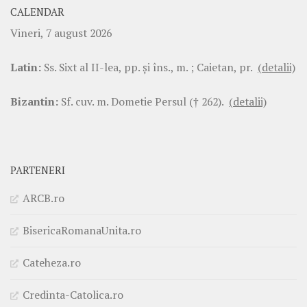
CALENDAR
Vineri, 7 august 2026
Latin:
Ss. Sixt al II-lea, pp. şi îns., m. ; Caietan, pr.
(detalii)
Bizantin:
Sf. cuv. m. Dometie Persul († 262).
(detalii)
PARTENERI
ARCB.ro
BisericaRomanaUnita.ro
Cateheza.ro
Credinta-Catolica.ro