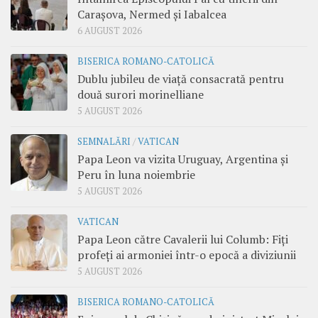
Carașova, Nermed și Iabalcea
6 AUGUST 2026
BISERICA ROMANO-CATOLICĂ
Dublu jubileu de viață consacrată pentru
două surori morinelliane
5 AUGUST 2026
SEMNALĂRI
/
VATICAN
Papa Leon va vizita Uruguay, Argentina și
Peru în luna noiembrie
5 AUGUST 2026
VATICAN
Papa Leon către Cavalerii lui Columb: Fiți
profeți ai armoniei într-o epocă a diviziunii
5 AUGUST 2026
BISERICA ROMANO-CATOLICĂ