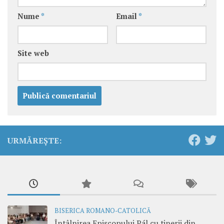
Nume
*
Email
*
Site web
URMĂREȘTE:
BISERICA ROMANO-CATOLICĂ
Întâlnirea Episcopului Pál cu tinerii din