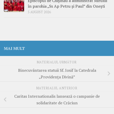
Episcopul de Chișinău a administrat Mirului
în parohia „Ss Ap Petru și Paul” din Onești
5 AUGUST 2026
MAI MULT
MATERIALUL URMĂTOR
Binecuvântarea statuii Sf. Iosif la Catedrala
„Providența Divină”
MATERIALUL ANTERIOR
Caritas Internationalis lansează o campanie de
solidaritate de Crăciun