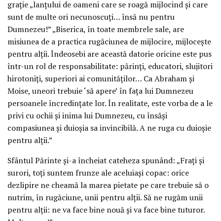
grație „lanțului de oameni care se roagă mijlocind și care
sunt de multe ori necunoscuți… însă nu pentru
Dumnezeu!” „Biserica, în toate membrele sale, are
misiunea de a practica rugăciunea de mijlocire, mijlocește
pentru alții. Îndeosebi are această datorie oricine este pus
într-un rol de responsabilitate: părinți, educatori, slujitori
hirotoniți, superiori ai comunităților… Ca Abraham și
Moise, uneori trebuie ‘să apere’ în fața lui Dumnezeu
persoanele încredințate lor. În realitate, este vorba de a le
privi cu ochii și inima lui Dumnezeu, cu însăși
compasiunea și duioșia sa invincibilă. A ne ruga cu duioșie
pentru alții.”
Sfântul Părinte și-a încheiat cateheza spunând: „Frați și
surori, toți suntem frunze ale aceluiași copac: orice
dezlipire ne cheamă la marea pietate pe care trebuie să o
nutrim, în rugăciune, unii pentru alții. Să ne rugăm unii
pentru alții: ne va face bine nouă și va face bine tuturor.