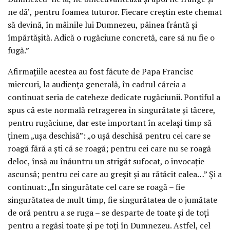
ne dă’, pentru foamea tuturor. Fiecare creștin este chemat
să devină, în mâinile lui Dumnezeu, pâinea frântă și
împărtășită. Adică o rugăciune concretă, care să nu fie o
fugă.”
Afirmațiile acestea au fost făcute de Papa Francisc
miercuri, la audiența generală, în cadrul căreia a
continuat seria de cateheze dedicate rugăciunii. Pontiful a
spus că este normală retragerea în singurătate și tăcere,
pentru rugăciune, dar este important în același timp să
ținem „ușa deschisă”: „o ușă deschisă pentru cei care se
roagă fără a ști că se roagă; pentru cei care nu se roagă
deloc, însă au înăuntru un strigăt sufocat, o invocație
ascunsă; pentru cei care au greșit și au rătăcit calea…” Și a
continuat: „În singurătate cel care se roagă – fie
singurătatea de mult timp, fie singurătatea de o jumătate
de oră pentru a se ruga – se desparte de toate și de toți
pentru a regăsi toate și pe toți în Dumnezeu. Astfel, cel