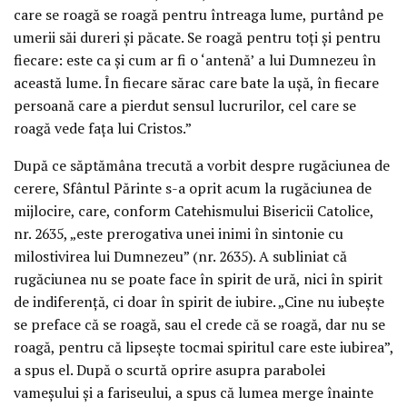
care se roagă se roagă pentru întreaga lume, purtând pe
umerii săi dureri și păcate. Se roagă pentru toți și pentru
fiecare: este ca și cum ar fi o ‘antenă’ a lui Dumnezeu în
această lume. În fiecare sărac care bate la ușă, în fiecare
persoană care a pierdut sensul lucrurilor, cel care se
roagă vede fața lui Cristos.”
După ce săptămâna trecută a vorbit despre rugăciunea de
cerere, Sfântul Părinte s-a oprit acum la rugăciunea de
mijlocire, care, conform Catehismului Bisericii Catolice,
nr. 2635, „este prerogativa unei inimi în sintonie cu
milostivirea lui Dumnezeu” (nr. 2635). A subliniat că
rugăciunea nu se poate face în spirit de ură, nici în spirit
de indiferență, ci doar în spirit de iubire. „Cine nu iubește
se preface că se roagă, sau el crede că se roagă, dar nu se
roagă, pentru că lipsește tocmai spiritul care este iubirea”,
a spus el. După o scurtă oprire asupra parabolei
vameșului și a fariseului, a spus că lumea merge înainte