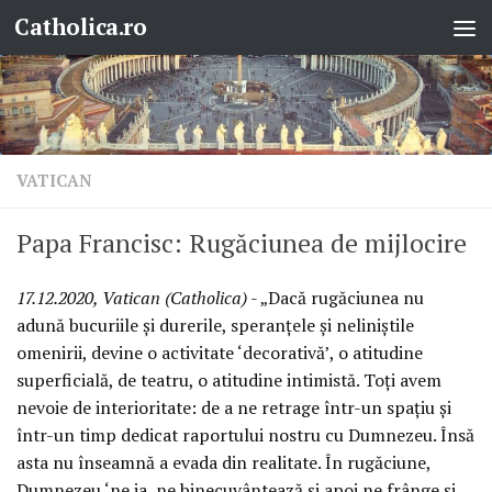
Catholica.ro
Skip to content
VATICAN
Papa Francisc: Rugăciunea de mijlocire
17.12.2020, Vatican (Catholica)
- „Dacă rugăciunea nu
adună bucuriile și durerile, speranțele și neliniștile
omenirii, devine o activitate ‘decorativă’, o atitudine
superficială, de teatru, o atitudine intimistă. Toți avem
nevoie de interioritate: de a ne retrage într-un spațiu și
într-un timp dedicat raportului nostru cu Dumnezeu. Însă
asta nu înseamnă a evada din realitate. În rugăciune,
Dumnezeu ‘ne ia, ne binecuvântează și apoi ne frânge și