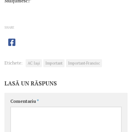
Mulțumesc!”
SHARE
Etichete:
AC Iași
Important
Important-Francisc
LASĂ UN RĂSPUNS
Comentariu
*