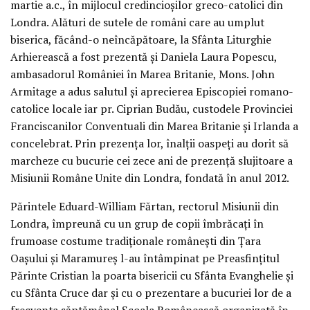
martie a.c., în mijlocul credincioșilor greco-catolici din
Londra. Alături de sutele de români care au umplut
biserica, făcând-o neîncăpătoare, la Sfânta Liturghie
Arhierească a fost prezentă și Daniela Laura Popescu,
ambasadorul României în Marea Britanie, Mons. John
Armitage a adus salutul și aprecierea Episcopiei romano-
catolice locale iar pr. Ciprian Budău, custodele Provinciei
Franciscanilor Conventuali din Marea Britanie și Irlanda a
concelebrat. Prin prezența lor, înalții oaspeți au dorit să
marcheze cu bucurie cei zece ani de prezență slujitoare a
Misiunii Române Unite din Londra, fondată în anul 2012.
Părintele Eduard-William Fărtan, rectorul Misiunii din
Londra, împreună cu un grup de copii îmbrăcați în
frumoase costume tradiționale românești din Țara
Oașului și Maramureș l-au întâmpinat pe Preasfințitul
Părinte Cristian la poarta bisericii cu Sfânta Evanghelie și
cu Sfânta Cruce dar și cu o prezentare a bucuriei lor de a
frecventa săptămânal Școala Românească organizată în