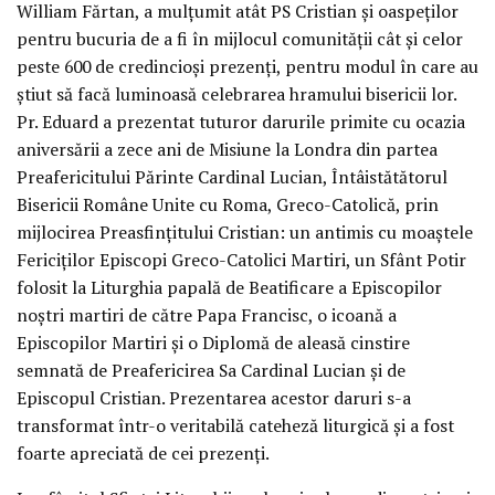
William Fărtan, a mulțumit atât PS Cristian și oaspeților
pentru bucuria de a fi în mijlocul comunității cât și celor
peste 600 de credincioși prezenți, pentru modul în care au
știut să facă luminoasă celebrarea hramului bisericii lor.
Pr. Eduard a prezentat tuturor darurile primite cu ocazia
aniversării a zece ani de Misiune la Londra din partea
Preafericitului Părinte Cardinal Lucian, Întâistătătorul
Bisericii Române Unite cu Roma, Greco-Catolică, prin
mijlocirea Preasfințitului Cristian: un antimis cu moaștele
Fericiților Episcopi Greco-Catolici Martiri, un Sfânt Potir
folosit la Liturghia papală de Beatificare a Episcopilor
noștri martiri de către Papa Francisc, o icoană a
Episcopilor Martiri și o Diplomă de aleasă cinstire
semnată de Preafericirea Sa Cardinal Lucian și de
Episcopul Cristian. Prezentarea acestor daruri s-a
transformat într-o veritabilă cateheză liturgică și a fost
foarte apreciată de cei prezenți.