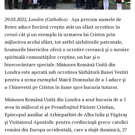
29.03.2022, Londra (Catholica)
- Așa precum numele de
Botez aduce fiecărui creștin atât un sfânt ocrotitor în
ceruri cât și un exemplu în urmarea lui Cristos prin
mijlocirea acelui sfânt, tot astfel sărbătorile patronale,
hramurile bisericilor oferă o ocrotire cerească și o menire
spirituală comunităților creștine, un har și o
binecuvântare speciale. Misiunea Română Unită din
Londra este așezată sub ocrotirea Sărbătorii Bunei Vestiri
pentru a urma exemplul Maicii Domnului de a-l aduce și
a-l binevesti pe Cristos în lume spre bucuria tuturor.
Misiunea Română Unită din Londra a avut bucuria de a-l
avea în mijlocul ei pe Preasfințitul Părinte Cristian,
Episcopul auxiliar al Arhieparhiei de Alba Iulia și Făgăraș
și Vizitatorul Apostolic pentru credincioșii greco-catolici
români din Europa occidentală, care a slujit duminică, 27