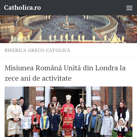
Catholica.ro
Skip to content
BISERICA GRECO-CATOLICĂ
Misiunea Română Unită din Londra la
zece ani de activitate