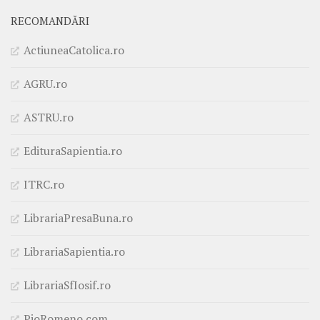
RECOMANDĂRI
ActiuneaCatolica.ro
AGRU.ro
ASTRU.ro
EdituraSapientia.ro
ITRC.ro
LibrariaPresaBuna.ro
LibrariaSapientia.ro
LibrariaSfIosif.ro
PioRomeno.com