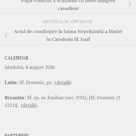
Papa Francisc s-a întâlnit cu lideri indigeni
canadieni
MATERIALUL ANTERIOR
Actul de consfințire la Inima Neprihănită a Mariei
în Catedrala Sf. Iosif
CALENDAR
Sâmbătă, 8 august 2026
Latin:
Sf. Dominic, pr.
(detalii)
Bizantin:
Sf. ep. m. Emilian (sec. VIII); [Sf. Dominic (†
1221)].
(detalii)
PARTENERI