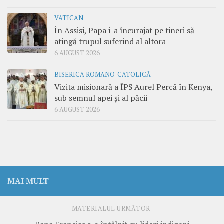
VATICAN
În Assisi, Papa i-a încurajat pe tineri să
atingă trupul suferind al altora
6 AUGUST 2026
BISERICA ROMANO-CATOLICĂ
Vizita misionară a ÎPS Aurel Percă în Kenya,
sub semnul apei și al păcii
6 AUGUST 2026
MAI MULT
MATERIALUL URMĂTOR