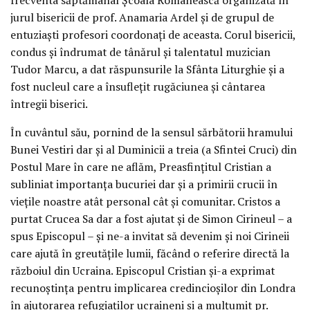
jurul bisericii de prof. Anamaria Ardel și de grupul de
entuziaști profesori coordonați de aceasta. Corul bisericii,
condus și îndrumat de tânărul și talentatul muzician
Tudor Marcu, a dat răspunsurile la Sfânta Liturghie și a
fost nucleul care a însuflețit rugăciunea și cântarea
întregii biserici.
În cuvântul său, pornind de la sensul sărbătorii hramului
Bunei Vestiri dar și al Duminicii a treia (a Sfintei Cruci) din
Postul Mare în care ne aflăm, Preasfințitul Cristian a
subliniat importanța bucuriei dar și a primirii crucii în
viețile noastre atât personal cât și comunitar. Cristos a
purtat Crucea Sa dar a fost ajutat și de Simon Cirineul – a
spus Episcopul – și ne-a invitat să devenim și noi Cirineii
care ajută în greutățile lumii, făcând o referire directă la
războiul din Ucraina. Episcopul Cristian și-a exprimat
recunoștința pentru implicarea credincioșilor din Londra
în ajutorarea refugiaților ucraineni și a mulțumit pr.