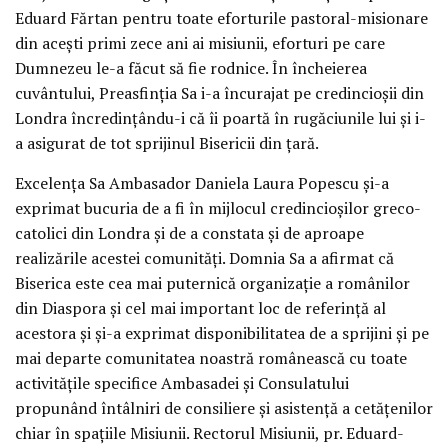
Eduard Fărtan pentru toate eforturile pastoral-misionare
din acești primi zece ani ai misiunii, eforturi pe care
Dumnezeu le-a făcut să fie rodnice. În încheierea
cuvântului, Preasfinția Sa i-a încurajat pe credincioșii din
Londra încredințându-i că îi poartă în rugăciunile lui și i-
a asigurat de tot sprijinul Bisericii din țară.
Excelența Sa Ambasador Daniela Laura Popescu și-a
exprimat bucuria de a fi în mijlocul credincioșilor greco-
catolici din Londra și de a constata și de aproape
realizările acestei comunități. Domnia Sa a afirmat că
Biserica este cea mai puternică organizație a românilor
din Diaspora și cel mai important loc de referință al
acestora și și-a exprimat disponibilitatea de a sprijini și pe
mai departe comunitatea noastră românească cu toate
activitățile specifice Ambasadei și Consulatului
propunând întâlniri de consiliere și asistență a cetățenilor
chiar în spațiile Misiunii. Rectorul Misiunii, pr. Eduard-