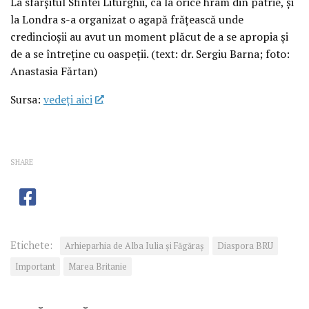
La sfârșitul Sfintei Liturghii, ca la orice hram din patrie, și
la Londra s-a organizat o agapă frățească unde
credincioșii au avut un moment plăcut de a se apropia și
de a se întreține cu oaspeții. (text: dr. Sergiu Barna; foto:
Anastasia Fărtan)
Sursa:
vedeţi aici
SHARE
Etichete:
Arhieparhia de Alba Iulia și Făgăraș
Diaspora BRU
Important
Marea Britanie