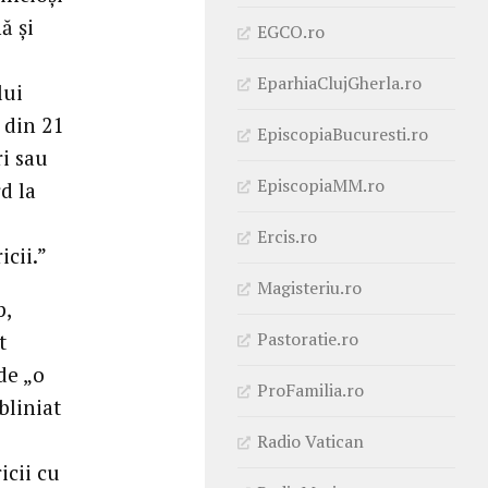
ă și
EGCO.ro
EparhiaClujGherla.ro
lui
 din 21
EpiscopiaBucuresti.ro
ri sau
EpiscopiaMM.ro
d la
Ercis.ro
icii.”
Magisteriu.ro
p,
Pastoratie.ro
t
de „o
ProFamilia.ro
bliniat
Radio Vatican
icii cu