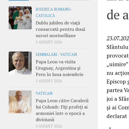
de 
BISERICA ROMANO-
CATOLICĂ
Dublu jubileu de viață
consacrată pentru două
surori morinelliane
23.07.202
5 AUGUST 2026
Sfântulu
provocată
SEMNALĂRI
/
VATICAN
Papa Leon va vizita
„uimire” 
Uruguay, Argentina și
nu acțion
Peru în luna noiembrie
Episcop 
5 AUGUST 2026
partea V
VATICAN
joi a Sf
Papa Leon către Cavalerii
și ai Com
lui Columb: Fiți profeți ai
armoniei într-o epocă a
declarat 
diviziunii
5 AUGUST 2026