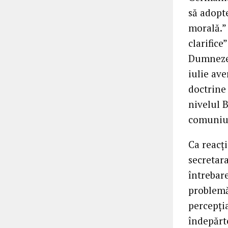
să adopt
morală.”
clarifice
Dumnezeu
iulie ave
doctrine 
nivelul B
comuniuni
Ca reacți
secretar
întrebare
problemă
percepți
îndepărte