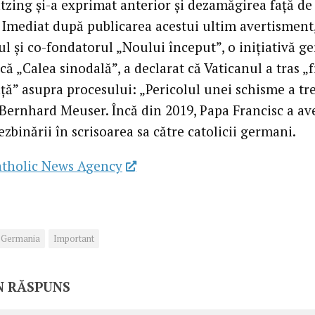
tzing și-a exprimat anterior și dezamăgirea față de
. Imediat după publicarea acestui ultim avertisment
tul și co-fondatorul „Noului început”, o inițiativă 
ică „Calea sinodală”, a declarat că Vaticanul a tras „
ță” asupra procesului: „Pericolul unei schisme a tre
 Bernhard Meuser. Încă din 2019, Papa Francisc a ave
zbinării în scrisoarea sa către catolicii germani.
atholic News Agency
Germania
Important
N RĂSPUNS