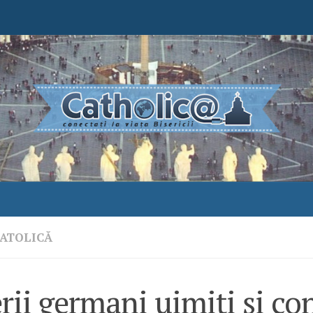
ATOLICĂ
rii germani uimiți și con