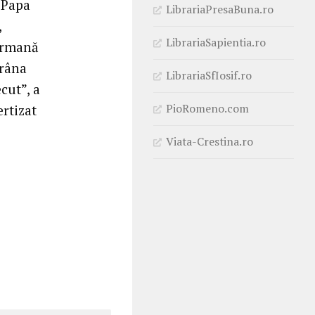
 Papa
LibrariaPresaBuna.ro
,
LibrariaSapientia.ro
germană
frâna
LibrariaSfIosif.ro
cut”, a
PioRomeno.com
rtizat
Viata-Crestina.ro