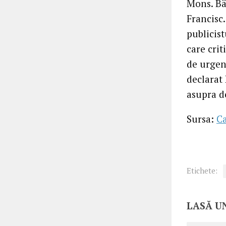
Mons. Bä
Francisc
publicis
care crit
de urgen
declarat
asupra de
Sursa:
C
Etichete:
LASĂ U