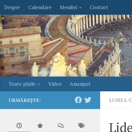
Despre
Calendare
Membri
Contact
Skip to content
Toate ştirile
Video
Anunţuri
LUMEA C
URMĂREȘTE:
Lide