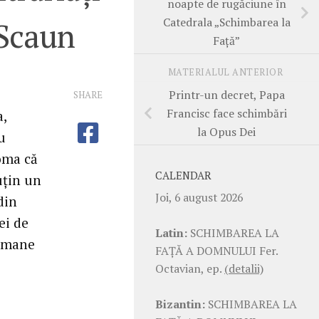
noapte de rugăciune în
Catedrala „Schimbarea la
 Scaun
Față”
MATERIALUL ANTERIOR
Printr-un decret, Papa
SHARE
Francisc face schimbări
a,
la Opus Dei
u
Roma că
CALENDAR
uțin un
Joi, 6 august 2026
din
ei de
Latin:
SCHIMBAREA LA
ermane
FAŢĂ A DOMNULUI Fer.
Octavian, ep.
(detalii)
Bizantin:
SCHIMBAREA LA