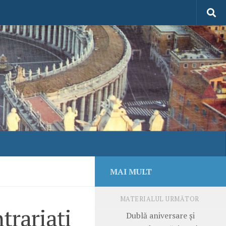
MAI MULT
MATERIALUL URMĂTOR
trariați
Dublă aniversare și