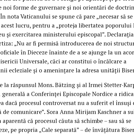
e noi forme de guvernare și noi orientări de doctrin
 În nota Vaticanului se spune că pare „necesar să se
” acest lucru, pentru a „proteja libertatea poporului 
 și exercitarea ministerului episcopal”. Declarația
rtiza: „Nu ar fi permisă introducerea de noi structu
oficiale în Dieceze înainte de a se ajunge la un acor
isericii Universale, căci ar constitui o încălcare a
i ecleziale și o amenințare la adresa unității Biser
e la răspunsul Mons. Bätzing și al Irmei Stetter-Kar
a generală a Conferinței Episcopale Nordice a ridica
a dacă procesul controversat nu a suferit el însuși 
 de comunicare”. Sora Anna Mirijam Kaschner a su
a aparentă că procesul căuta să schimbe – sau să se
ze, pe propria „Cale separată” – de învățătura Biser