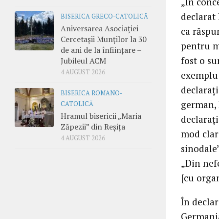
„În conce
declarat
BISERICA GRECO-CATOLICĂ
Aniversarea Asociației
ca răspun
Cercetașii Munților la 30
pentru m
de ani de la înființare –
fost o s
Jubileul ACM
4 AUGUST 2026
exemplu 
declaraț
BISERICA ROMANO-
german, 
CATOLICĂ
Hramul bisericii „Maria
declaraț
Zăpezii” din Reșița
mod clar 
4 AUGUST 2026
sinodale
„Din nefe
[cu orga
În declar
Germania