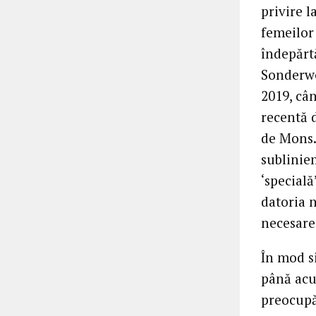
privire l
femeilor 
îndepărtă
Sonderwe
2019, câ
recentă d
de Mons.
sublinie
‘specială
datoria 
necesare
În mod s
până acu
preocupăr