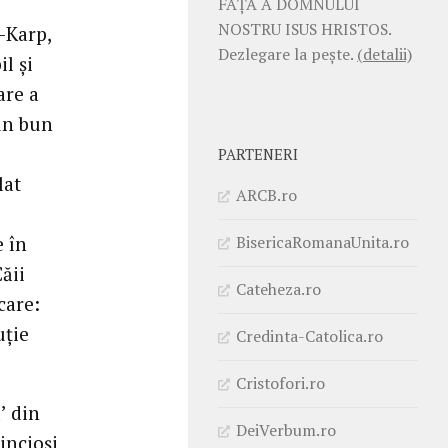
FAŢĂ A DOMNULUI
NOSTRU ISUS HRISTOS.
-Karp,
Dezlegare la pește.
(detalii)
l și
are a
 un bun
PARTENERI
lat
ARCB.ro
BisericaRomanaUnita.ro
e în
ăii
Cateheza.ro
care:
uție
Credinta-Catolica.ro
Cristofori.ro
’ din
DeiVerbum.ro
incioși