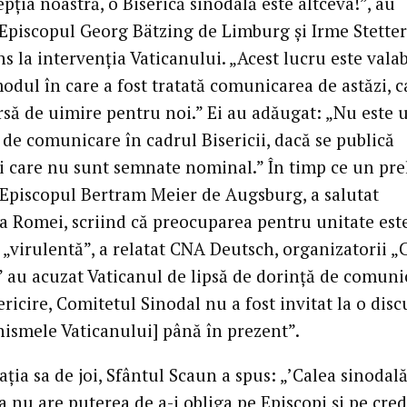
pția noastră, o Biserică sinodală este altceva!”, au
 Episcopul Georg Bätzing de Limburg și Irme Stetter
s la intervenția Vaticanului. „Acest lucru este valabi
odul în care a fost tratată comunicarea de astăzi, c
ursă de uimire pentru noi.” Ei au adăugat: „Nu este
de comunicare în cadrul Bisericii, dacă se publică
ii care nu sunt semnate nominal.” În timp ce un pre
Episcopul Bertram Meier de Augsburg, a salutat
ia Romei, scriind că preocuparea pentru unitate est
„virulentă”, a relatat CNA Deutsch, organizatorii „C
” au acuzat Vaticanul de lipsă de dorință de comuni
ricire, Comitetul Sinodal nu a fost invitat la o disc
nismele Vaticanului] până în prezent”.
ația sa de joi, Sfântul Scaun a spus: „’Calea sinodală
 nu are puterea de a-i obliga pe Episcopi și pe cred