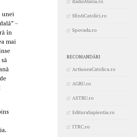
RadioMaria.ro
l unei
SfintiCatolici.ro
dală” –
Spovada.ro
ră în
ea mai
inse
RECOMANDĂRI
 să
mană
ActiuneaCatolica.ro
 de
AGRU.ro
t
ASTRU.ro
pins
EdituraSapientia.ro
ITRC.ro
ia.