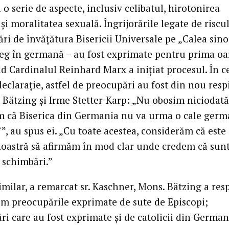
a o serie de aspecte, inclusiv celibatul, hirotonirea
și moralitatea sexuală. Îngrijorările legate de riscu
ri de învățătura Bisericii Universale pe „Calea sino
g în germană – au fost exprimate pentru prima oa
nd Cardinalul Reinhard Marx a inițiat procesul. În c
eclarație, astfel de preocupări au fost din nou resp
 Bätzing și Irme Stetter-Karp: „Nu obosim niciodată
m că Biserica din Germania nu va urma o cale ger
’”, au spus ei. „Cu toate acestea, considerăm că este
noastră să afirmăm în mod clar unde credem că sun
 schimbări.”
imilar, a remarcat sr. Kaschner, Mons. Bätzing a res
m preocupările exprimate de sute de Episcopi;
i care au fost exprimate și de catolicii din German