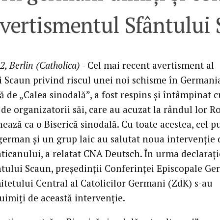
avertismentul Sfântului
2, Berlin (Catholica)
- Cel mai recent avertisment al
i Scaun privind riscul unei noi schisme în Germani
 de „Calea sinodală”, a fost respins și întâmpinat c
de organizatorii săi, care au acuzat la rândul lor 
ează ca o Biserică sinodală. Cu toate acestea, cel p
german și un grup laic au salutat noua intervenție 
aticanului, a relatat CNA Deutsch. În urma declarați
ântului Scaun, președinții Conferinței Episcopale G
itetului Central al Catolicilor Germani (ZdK) s-au
uimiți de această intervenție.