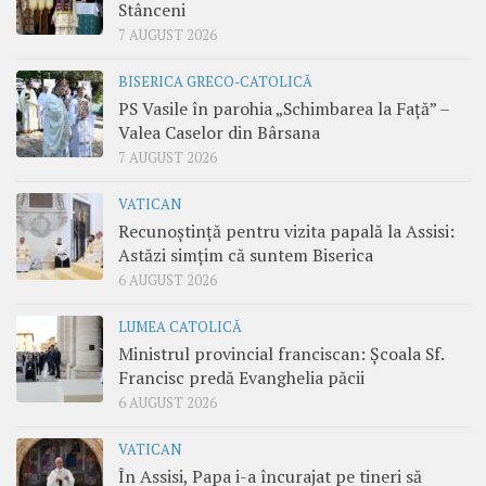
Stânceni
7 AUGUST 2026
BISERICA GRECO-CATOLICĂ
PS Vasile în parohia „Schimbarea la Față” –
Valea Caselor din Bârsana
7 AUGUST 2026
VATICAN
Recunoștință pentru vizita papală la Assisi:
Astăzi simțim că suntem Biserica
6 AUGUST 2026
LUMEA CATOLICĂ
Ministrul provincial franciscan: Școala Sf.
Francisc predă Evanghelia păcii
6 AUGUST 2026
VATICAN
În Assisi, Papa i-a încurajat pe tineri să