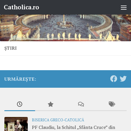
Catholica.ro
Skip to content
ŞTIRI
URMĂREȘTE:
BISERICA GRECO-CATOLICĂ
PF Claudiu, la Schitul „Sfânta Cruce” din