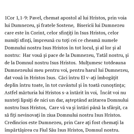
1Cor 1,1-9:
Pavel, chemat apostol al lui Hristos, prin voia
lui Dumnezeu, şi fratele Sostene, Bisericii lui Dumnezeu
care este în Corint, celor sfinţiţi în Isus Hristos, celor
numiţi sfinţi, împreună cu toţi cei ce cheamă numele
Domnului nostru Isus Hristos în tot locul, şi al lor şi al
nostru: Har vouă şi pace de la Dumnezeu, Tatăl nostru, şi
de la Domnul nostru Isus Hristos. Mulţumesc totdeauna
Dumnezeului meu pentru voi, pentru harul lui Dumnezeu,
dat vouă în Hristos Isus. Căci întru El v-aţi îmbogăţit
deplin întru toate, în tot cuvântul şi în toată cunoştinţa;
Astfel mărturia lui Hristos s-a întărit în voi, Încât voi nu
sunteţi lipsiţi de nici un dar, aşteptând arătarea Domnului
nostru Isus Hristos, Care vă va şi întări până la sfârşit, ca
să fiţi nevinovaţi în ziua Domnului nostru Isus Hristos.
Credincios este Dumnezeu, prin Care aţi fost chemaţi la
împărtăşirea cu Fiul Său Isus Hristos, Domnul nostru.