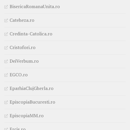
BisericaRomanaUnita.ro
Cateheza.ro
Credinta-Catolica.ro
Cristofori.ro
DeiVerbum.ro
EGCO.ro
EparhiaClujGherla.ro
EpiscopiaBucuresti.ro
EpiscopiaMM.ro
Ercis.ro