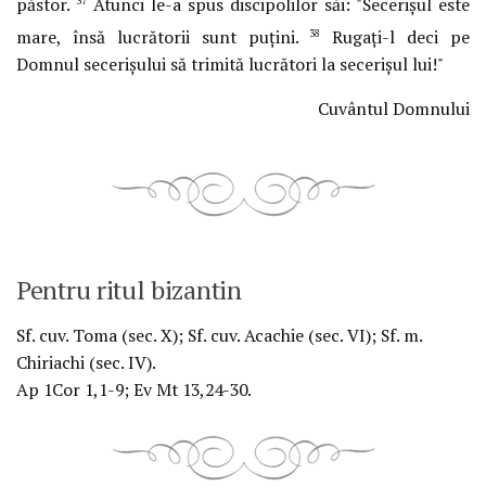
păstor.
Atunci le-a spus discipolilor săi: "Secerişul este
37
mare, însă lucrătorii sunt puţini.
Rugaţi-l deci pe
38
Domnul secerişului să trimită lucrători la secerişul lui!"
Cuvântul Domnului
Pentru ritul bizantin
Sf. cuv. Toma (sec. X); Sf. cuv. Acachie (sec. VI); Sf. m.
Chiriachi (sec. IV).
Ap 1Cor 1,1-9; Ev Mt 13,24-30.