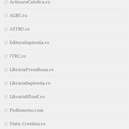
ActiuneaCatolica.ro
AGRU.ro
ASTRU.ro
EdituraSapientia.ro
ITRC.ro
LibrariaPresaBuna.ro
LibrariaSapientia.ro
LibrariaSfIosif.ro
PioRomeno.com
Viata-Crestina.ro