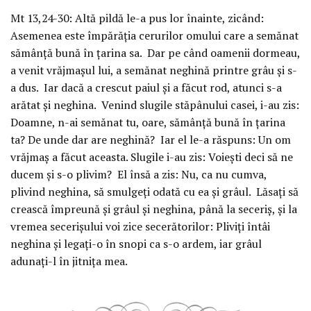
Mt 13,24-30:
Altă pildă le-a pus lor înainte, zicând:
Asemenea este împărăţia cerurilor omului care a semănat
sămânţă bună în ţarina sa. Dar pe când oamenii dormeau,
a venit vrăjmaşul lui, a semănat neghină printre grâu şi s-
a dus. Iar dacă a crescut paiul şi a făcut rod, atunci s-a
arătat şi neghina. Venind slugile stăpânului casei, i-au zis:
Doamne, n-ai semănat tu, oare, sămânţă bună în ţarina
ta? De unde dar are neghină? Iar el le-a răspuns: Un om
vrăjmaş a făcut aceasta. Slugile i-au zis: Voieşti deci să ne
ducem şi s-o plivim? El însă a zis: Nu, ca nu cumva,
plivind neghina, să smulgeţi odată cu ea şi grâul. Lăsaţi să
crească împreună şi grâul şi neghina, până la seceriş, şi la
vremea secerişului voi zice secerătorilor: Pliviţi întâi
neghina şi legaţi-o în snopi ca s-o ardem, iar grâul
adunaţi-l în jitniţa mea.