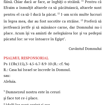
făină. Chiar dacă ar face, ar înghiţi-o străinii.
Pentru că
11
Efraim a înmulţit altarele ca să păcătuiască, altarele sunt
pentru el ca să-l ducă la păcat.
I-am scris multe lucruri
12
în legea mea, dar au fost socotite ca străine.
Preferă să
13
jertfească jertfe şi să mănânce carne, dar Domnului nu-i
place. Acum îşi va aminti de nelegiuirea lor şi va pedepsi
păcatul lor: se vor întoarce în Egipt".
Cuvântul Domnului
PSALMUL RESPONSORIAL
Ps
113b(115),3-4.5-6.7-8.9-10 (R.: cf. 9a)
R.:
Casa lui Israel se încrede în Domnul.
sau:
Aleluia.
Dumnezeul nostru este în ceruri
3
şi face tot ce-i place.
Idolii lor sunt argint şi aur,
4