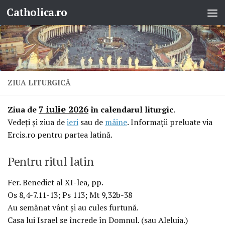
Catholica.ro
Skip to content
ZIUA LITURGICĂ
7 iulie 2026
Ziua de
în calendarul liturgic
.
Vedeţi şi ziua de
ieri
sau de
mâine
. Informaţii preluate via
Ercis.ro pentru partea latină.
Pentru ritul latin
Fer. Benedict al XI-lea, pp.
Os 8,4-7.11-13; Ps 113; Mt 9,32b-38
Au semănat vânt şi au cules furtună.
Casa lui Israel se încrede în Domnul. (sau Aleluia.)