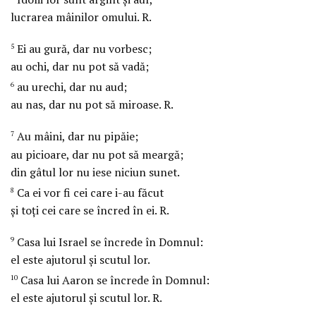
lucrarea mâinilor omului.
R.
Ei au gură, dar nu vorbesc;
5
au ochi, dar nu pot să vadă;
au urechi, dar nu aud;
6
au nas, dar nu pot să miroase.
R.
Au mâini, dar nu pipăie;
7
au picioare, dar nu pot să meargă;
din gâtul lor nu iese niciun sunet.
Ca ei vor fi cei care i-au făcut
8
şi toţi cei care se încred în ei.
R.
Casa lui Israel se încrede în Domnul:
9
el este ajutorul şi scutul lor.
Casa lui Aaron se încrede în Domnul:
10
el este ajutorul şi scutul lor.
R.