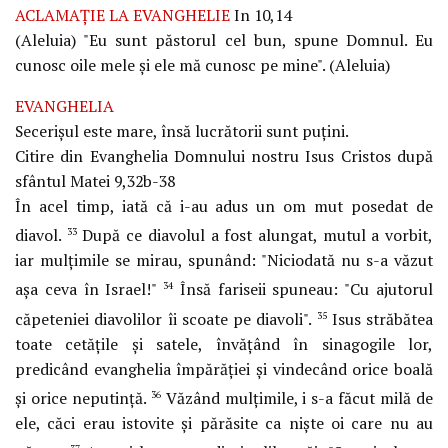
ACLAMAŢIE LA EVANGHELIE
In
10,14
(Aleluia) "Eu sunt păstorul cel bun, spune Domnul. Eu
cunosc oile mele şi ele mă cunosc pe mine". (Aleluia)
EVANGHELIA
Secerişul este mare, însă lucrătorii sunt puţini.
Citire din Evanghelia Domnului nostru Isus Cristos după
sfântul Matei 9,32b-38
În acel timp, iată că i-au adus un om mut posedat de
diavol.
După ce diavolul a fost alungat, mutul a vorbit,
33
iar mulţimile se mirau, spunând: "Niciodată nu s-a văzut
aşa ceva în Israel!"
Însă fariseii spuneau: "Cu ajutorul
34
căpeteniei diavolilor îi scoate pe diavoli".
Isus străbătea
35
toate cetăţile şi satele, învăţând în sinagogile lor,
predicând evanghelia împărăţiei şi vindecând orice boală
şi orice neputinţă.
Văzând mulţimile, i s-a făcut milă de
36
ele, căci erau istovite şi părăsite ca nişte oi care nu au