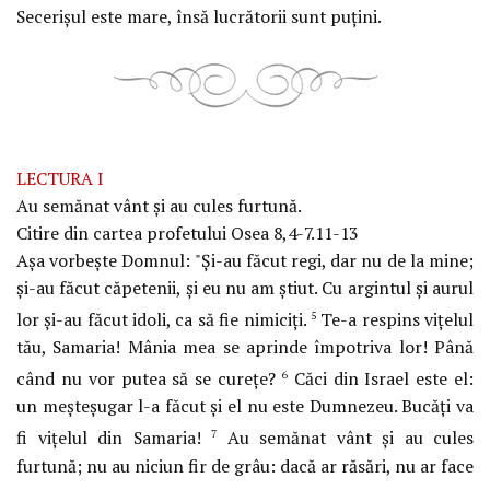
Secerişul este mare, însă lucrătorii sunt puţini.
LECTURA I
Au semănat vânt şi au cules furtună.
Citire din cartea profetului Osea 8,4-7.11-13
Aşa vorbeşte Domnul: "Şi-au făcut regi, dar nu de la mine;
şi-au făcut căpetenii, şi eu nu am ştiut. Cu argintul şi aurul
lor şi-au făcut idoli, ca să fie nimiciţi.
Te-a respins viţelul
5
tău, Samaria! Mânia mea se aprinde împotriva lor! Până
când nu vor putea să se cureţe?
Căci din Israel este el:
6
un meşteşugar l-a făcut şi el nu este Dumnezeu. Bucăţi va
fi viţelul din Samaria!
Au semănat vânt şi au cules
7
furtună; nu au niciun fir de grâu: dacă ar răsări, nu ar face