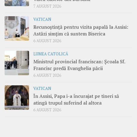
7 AUGUST 2026
VATICAN
Recunoștință pentru vizita papală la Assisi:
Astăzi simțim că suntem Biserica
6 AUGUST 2026
LUMEA CATOLICĂ
Ministrul provincial franciscan: Școala Sf.
Francisc predă Evanghelia păcii
6 AUGUST 2026
VATICAN
În Assisi, Papa i-a încurajat pe tineri să
atingă trupul suferind al altora
6 AUGUST 2026