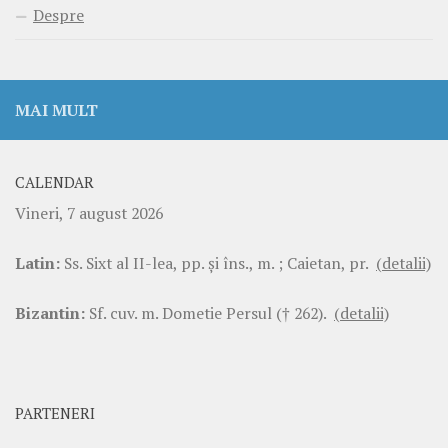
Despre
MAI MULT
CALENDAR
Vineri, 7 august 2026
Latin:
Ss. Sixt al II-lea, pp. şi îns., m. ; Caietan, pr.
(detalii)
Bizantin:
Sf. cuv. m. Dometie Persul († 262).
(detalii)
PARTENERI