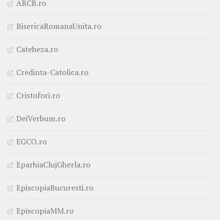
ARCB.ro
BisericaRomanaUnita.ro
Cateheza.ro
Credinta-Catolica.ro
Cristofori.ro
DeiVerbum.ro
EGCO.ro
EparhiaClujGherla.ro
EpiscopiaBucuresti.ro
EpiscopiaMM.ro