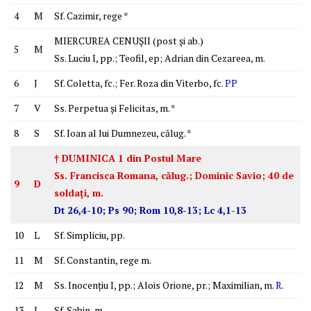
4
M
Sf. Cazimir, rege *
MIERCUREA CENUŞII (post şi ab.)
5
M
Ss. Luciu I, pp.; Teofil, ep; Adrian din Cezareea, m.
6
J
Sf. Coletta, fc.; Fer. Roza din Viterbo, fc.
PP
7
V
Ss. Perpetua şi Felicitas, m. *
8
S
Sf. Ioan al lui Dumnezeu, călug. *
† DUMINICA 1 din Postul Mare
Ss. Francisca Romana, călug.; Dominic Savio; 40 de
9
D
soldaţi, m.
Dt 26,4-10; Ps 90; Rom 10,8-13; Lc 4,1-13
10
L
Sf. Simpliciu, pp.
11
M
Sf. Constantin, rege m.
12
M
Ss. Inocenţiu I, pp.; Alois Orione, pr.; Maximilian, m.
R.
13
J
Sf. Sabin, m.