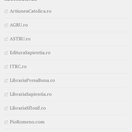
ActiuneaCatolica.ro
AGRU.ro
ASTRU.ro
EdituraSapientia.ro
ITRC.ro
LibrariaPresaBuna.ro
LibrariaSapientia.ro
LibrariaSfIosif.ro
PioRomeno.com