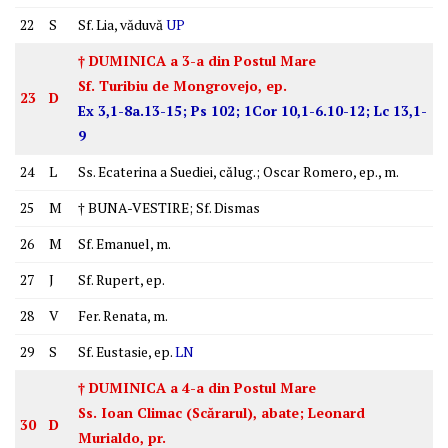
22
S
Sf. Lia, văduvă
UP
† DUMINICA a 3-a din Postul Mare
Sf. Turibiu de Mongrovejo, ep.
23
D
Ex 3,1-8a.13-15; Ps 102; 1Cor 10,1-6.10-12; Lc 13,1-
9
24
L
Ss. Ecaterina a Suediei, călug.; Oscar Romero, ep., m.
25
M
† BUNA-VESTIRE; Sf. Dismas
26
M
Sf. Emanuel, m.
27
J
Sf. Rupert, ep.
28
V
Fer. Renata, m.
29
S
Sf. Eustasie, ep.
LN
† DUMINICA a 4-a din Postul Mare
Ss. Ioan Climac (Scărarul), abate; Leonard
30
D
Murialdo, pr.