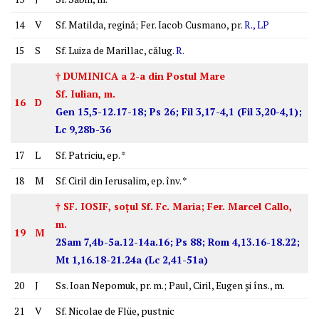
14
V
Sf. Matilda, regină; Fer. Iacob Cusmano, pr.
R., LP
15
S
Sf. Luiza de Marillac, călug.
R.
† DUMINICA a 2-a din Postul Mare
Sf. Iulian, m.
16
D
Gen 15,5-12.17-18; Ps 26; Fil 3,17-4,1 (Fil 3,20-4,1);
Lc 9,28b-36
17
L
Sf. Patriciu, ep. *
18
M
Sf. Ciril din Ierusalim, ep. înv. *
† SF. IOSIF, soţul Sf. Fc. Maria; Fer. Marcel Callo,
m.
19
M
2Sam 7,4b-5a.12-14a.16; Ps 88; Rom 4,13.16-18.22;
Mt 1,16.18-21.24a (Lc 2,41-51a)
20
J
Ss. Ioan Nepomuk, pr. m.; Paul, Ciril, Eugen şi îns., m.
21
V
Sf. Nicolae de Flüe, pustnic