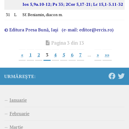
Ios 5,9a.10-12; Ps 33; 2Cor 5,17-21; Lc 15,1-3.11-32
31
L
Sf. Beniamin, diacon m.
© Editura
Presa Bună
, Iaşi (e-mail: editor@ercis.ro)
Pagina 3 din 13
«
1
2
3
4
5
6
7
...
»
»»
URMĂREȘTE:
Ianuarie
Februarie
Martie