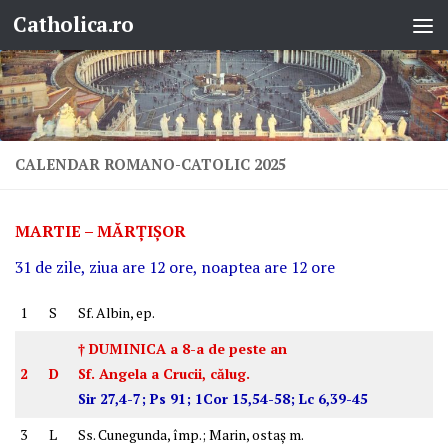
Catholica.ro
Skip to content
CALENDAR ROMANO-CATOLIC 2025
MARTIE – MĂRŢIŞOR
31 de zile, ziua are 12 ore, noaptea are 12 ore
1
S
Sf. Albin, ep.
† DUMINICA a 8-a de peste an
2
D
Sf. Angela a Crucii, călug.
Sir 27,4-7; Ps 91; 1Cor 15,54-58; Lc 6,39-45
3
L
Ss. Cunegunda, împ.; Marin, ostaş m.