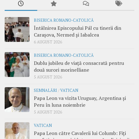
BISERICA ROMANO-CATOLICĂ
Întâlnirea Episcopului Pál cu tinerii din
Carașova, Nermed și Iabalcea
6 AUGUST 2026
BISERICA ROMANO-CATOLICĂ
Dublu jubileu de viață consacrată pentru
două surori morinelliane
5 AUGUST 2026
SEMNALĂRI
/
VATICAN
Papa Leon va vizita Uruguay, Argentina și
Peru în luna noiembrie
5 AUGUST 2026
VATICAN
Papa Leon către Cavalerii lui Columb: Fiți