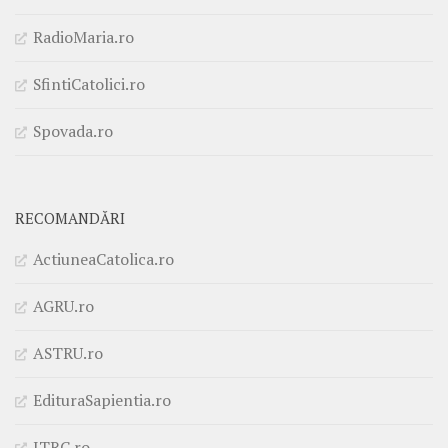
RadioMaria.ro
SfintiCatolici.ro
Spovada.ro
RECOMANDĂRI
ActiuneaCatolica.ro
AGRU.ro
ASTRU.ro
EdituraSapientia.ro
ITRC.ro