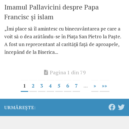
Imamul Pallavicini despre Papa
Francisc și islam
„Îmi place să îl amintesc cu binecuvântarea pe care a
voit să o dea arătându-se în Piața San Pietro la Paște.
A fost un reprezentant al carității față de aproapele,
începând de la Biserica...
Pagina 1 din 79
1
2
3
4
5
6
7
...
»
»»
URMĂREȘTE: