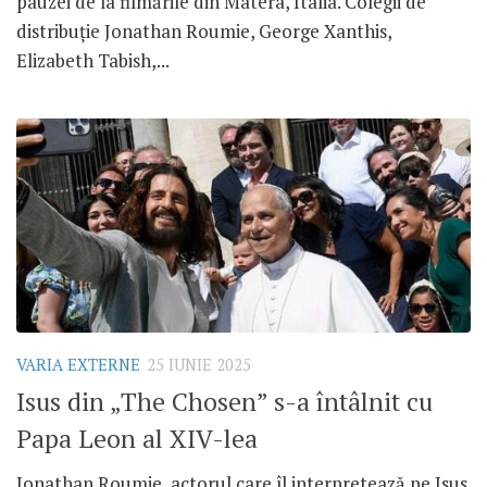
pauzei de la filmările din Matera, Italia. Colegii de
distribuție Jonathan Roumie, George Xanthis,
Elizabeth Tabish,...
VARIA EXTERNE
25 IUNIE 2025
Isus din „The Chosen” s-a întâlnit cu
Papa Leon al XIV-lea
Jonathan Roumie, actorul care îl interpretează pe Isus