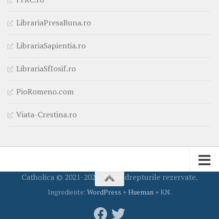
LibrariaPresaBuna.ro
LibrariaSapientia.ro
LibrariaSfIosif.ro
PioRomeno.com
Viata-Crestina.ro
Catholica © 2021-2026. Toate drepturile rezervate.
Ingrediente:
WordPress
+
Hueman
+ KN.