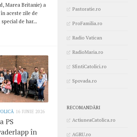
, Marea Britanie) a
Pastoratie.ro
 în aceste zile de
 special de har...
ProFamilia.ro
Radio Vatican
RadioMaria.ro
SfintiCatolici.ro
Spovada.ro
RECOMANDĂRI
TOLICĂ
16 IUNIE 2026
ActiuneaCatolica.ro
 a PS
aderlapp în
AGRU.ro