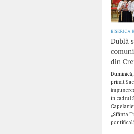
BISERICA
Dublă s
comuni
din Cr
Duminică, 
primit Sac
impunerea
în cadrul 
Capelaniei
„Sfânta Tr
pontifical