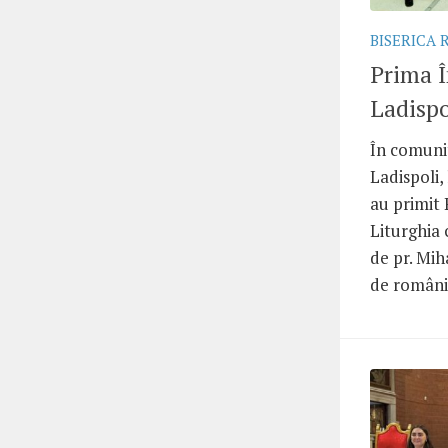
BISERICA
Prima Î
Ladispo
În comunit
Ladispoli,
au primit 
Liturghia 
de pr. Mih
de români c