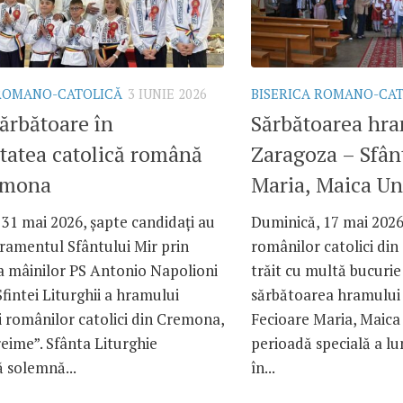
 ROMANO-CATOLICĂ
3 IUNIE 2026
BISERICA ROMANO-CA
ărbătoare în
Sărbătoarea hra
tatea catolică română
Zaragoza – Sfân
emona
Maria, Maica Uni
31 mai 2026, șapte candidați au
Duminică, 17 mai 202
ramentul Sfântului Mir prin
românilor catolici din
 mâinilor PS Antonio Napolioni
trăit cu multă bucurie
Sfintei Liturghii a hramului
sărbătoarea hramului 
 românilor catolici din Cremona,
Fecioare Maria, Maica 
eime”. Sfânta Liturghie
perioadă specială a lu
ă solemnă...
în...