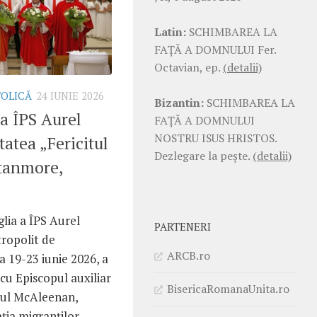
Latin:
SCHIMBAREA LA
FAŢĂ A DOMNULUI Fer.
Octavian, ep.
(detalii)
TOLICĂ
24 IUNIE 2026
Bizantin:
SCHIMBAREA LA
 a ÎPS Aurel
FAŢĂ A DOMNULUI
NOSTRU ISUS HRISTOS.
atea „Fericitul
Dezlegare la pește.
(detalii)
Stanmore,
glia a ÎPS Aurel
PARTENERI
tropolit de
ARCB.ro
a 19-23 iunie 2026, a
 cu Episcopul auxiliar
BisericaRomanaUnita.ro
aul McAleenan,
ia migranților...