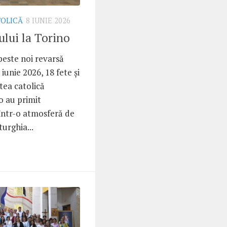
TOLICĂ
8 IUNIE 2026
ului la Torino
peste noi revarsă
 iunie 2026, 18 fete și
tea catolică
o au primit
într-o atmosferă de
urghia...