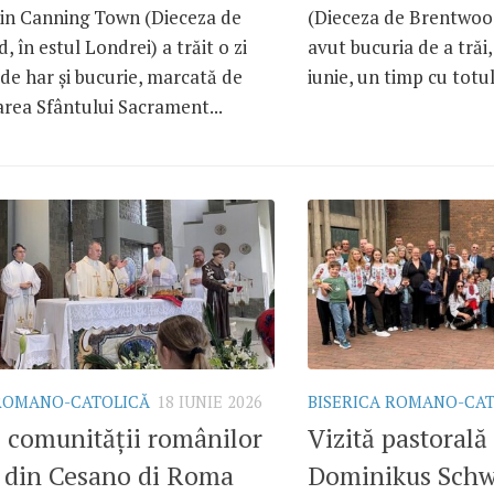
in Canning Town (Dieceza de
(Dieceza de Brentwood
 în estul Londrei) a trăit o zi
avut bucuria de a trăi,
de har și bucurie, marcată de
iunie, un timp cu totul
rea Sfântului Sacrament...
 ROMANO-CATOLICĂ
18 IUNIE 2026
BISERICA ROMANO-CA
 comunității românilor
Vizită pastorală
i din Cesano di Roma
Dominikus Schw