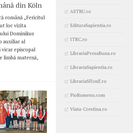
mână din Köln
ASTRU.ro
că română „Fericitul
EdituraSapientia.ro
t loc vizita
tului Dominikus
ITRC.ro
 auxiliar al
i vicar episcopal
LibrariaPresaBuna.ro
e limbă maternă,
LibrariaSapientia.ro
LibrariaSfIosif.ro
PioRomeno.com
Viata-Crestina.ro