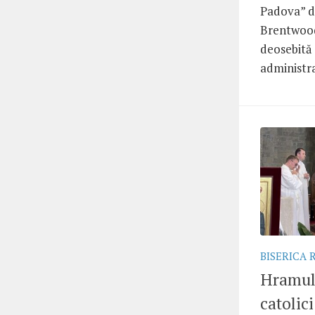
Padova” d
Brentwood,
deosebită 
administra
BISERICA
Hramul
catolic