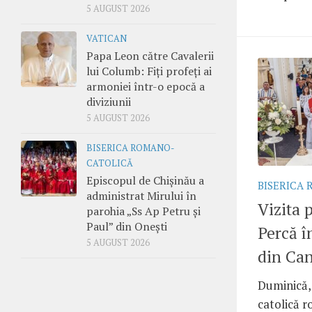
5 AUGUST 2026
VATICAN
Papa Leon către Cavalerii
lui Columb: Fiți profeți ai
armoniei într-o epocă a
diviziunii
5 AUGUST 2026
BISERICA ROMANO-
CATOLICĂ
Episcopul de Chișinău a
BISERICA
administrat Mirului în
Vizita 
parohia „Ss Ap Petru și
Paul” din Onești
Percă 
5 AUGUST 2026
din Ca
Duminică,
catolică 