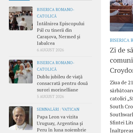
BISERICA ROMANO-
CATOLICĂ
Întâlnirea Episcopului
Pál cu tinerii din
Carașova, Nermed și
BISERICA
Iabalcea
Zi de s
6 AUGUST 2026
comuni
BISERICA ROMANO-
Croydo
CATOLICĂ
Dublu jubileu de viață
Ziua de 21
consacrată pentru două
surori morinelliane
sărbătoar
5 AUGUST 2026
catolici „
South Cro
SEMNALĂRI
/
VATICAN
Southwark,
Papa Leon va vizita
Sfintei Li
Uruguay, Argentina și
Peru în luna noiembrie
Înaltpreasf