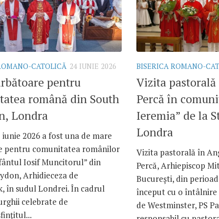
 ROMANO-CATOLICĂ
24 IUNIE 2026
BISERICA ROMANO-CA
ărbătoare pentru
Vizita pastorală
tatea română din South
Percă în comunit
n, Londra
Ieremia” de la 
Londra
 iunie 2026 a fost una de mare
e pentru comunitatea românilor
Vizita pastorală în An
Sfântul Iosif Muncitorul” din
Percă, Arhiepiscop Mi
ydon, Arhidieceza de
București, din perioad
 în sudul Londrei. În cadrul
început cu o întâlnire
turghii celebrate de
de Westminster, PS P
ințitul...
responsabil cu pastoraț