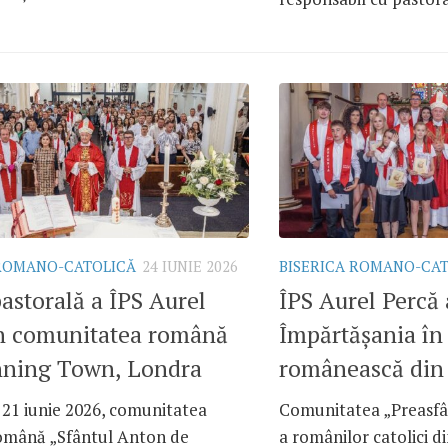
 ROMANO-CATOLICĂ
24 IUNIE 2026
BISERICA ROMANO-CA
pastorală a ÎPS Aurel
ÎPS Aurel Percă 
în comunitatea română
Împărtășania în
nning Town, Londra
românească din
 21 iunie 2026, comunitatea
Comunitatea „Preasfân
română „Sfântul Anton de
a românilor catolici 