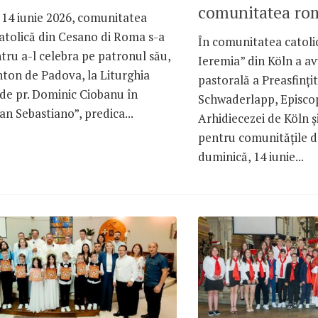
comunitatea ro
 14 iunie 2026, comunitatea
tolică din Cesano di Roma s-a
În comunitatea catoli
tru a-l celebra pe patronul său,
Ieremia” din Köln a avu
nton de Padova, la Liturghia
pastorală a Preasfinți
de pr. Dominic Ciobanu în
Schwaderlapp, Episcop
San Sebastiano”, predica...
Arhidiecezei de Köln ș
pentru comunitățile d
duminică, 14 iunie...