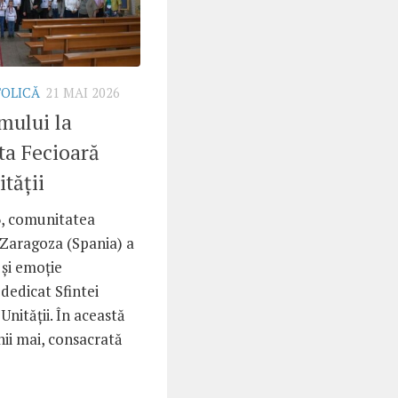
TOLICĂ
21 MAI 2026
mului la
ta Fecioară
tății
6, comunitatea
 Zaragoza (Spania) a
 și emoție
dedicat Sfintei
Unității. În această
nii mai, consacrată