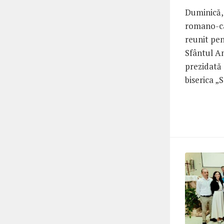
Duminică,
romano-ca
reunit pen
Sfântul A
prezidată 
biserica „