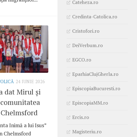
Cateheza.ro
Credinta-Catolica.ro
Cristofori.ro
DeiVerbum.ro
EGCO.ro
EparhiaClujGherla.ro
TOLICĂ
24 IUNIE 2026
EpiscopiaBucuresti.ro
a dat Mirul și
 comunitatea
EpiscopiaMM.ro
 Chelmsford
Ercis.ro
ta Inimă a lui Isus”
Magisteriu.ro
din Chelmsford