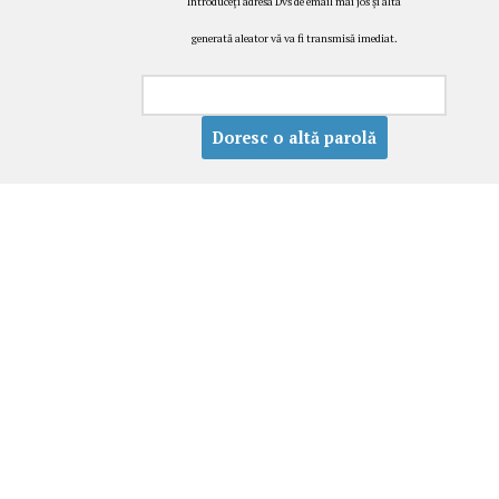
Introduceţi adresa Dvs de email mai jos şi alta
generată aleator vă va fi transmisă imediat.