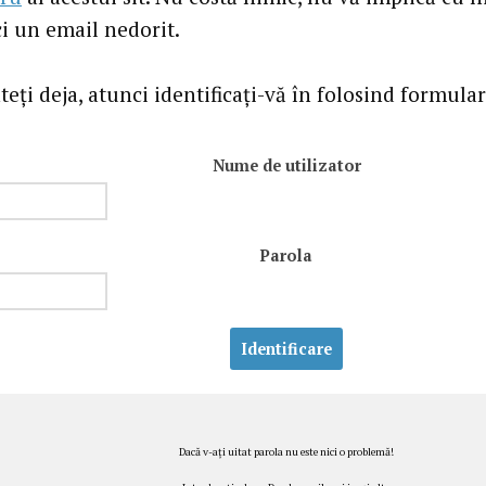
ci un email nedorit.
eţi deja, atunci identificaţi-vă în folosind formular
Nume de utilizator
Parola
Dacă v-aţi uitat parola nu este nici o problemă!