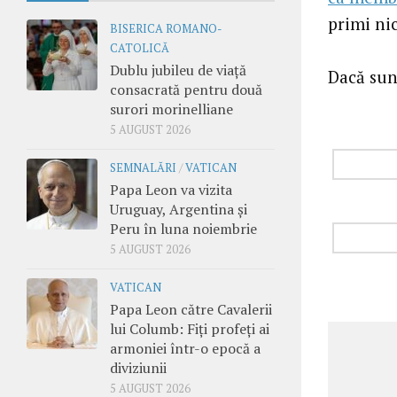
primi ni
BISERICA ROMANO-
CATOLICĂ
Dublu jubileu de viață
Dacă sunt
consacrată pentru două
surori morinelliane
5 AUGUST 2026
SEMNALĂRI
/
VATICAN
Papa Leon va vizita
Uruguay, Argentina și
Peru în luna noiembrie
5 AUGUST 2026
VATICAN
Papa Leon către Cavalerii
lui Columb: Fiți profeți ai
armoniei într-o epocă a
diviziunii
5 AUGUST 2026