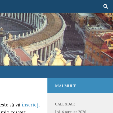
MAI MULT
 este să vă
înscrieţi
CALENDAR
imic, nu veţi
Joi, 6 august 2026