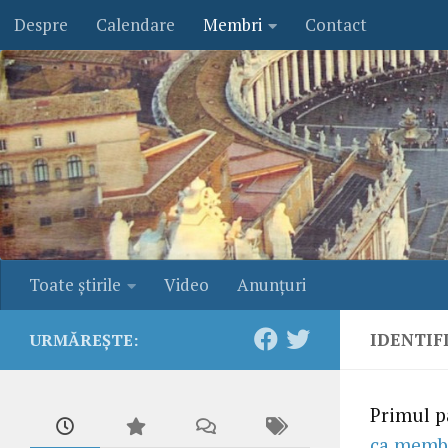
Despre
Calendare
Membri
Contact
Skip to content
Toate ştirile
Video
Anunţuri
IDENTIF
URMĂREȘTE:
Primul pa
ca memb