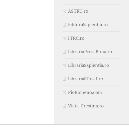
ASTRU.ro
EdituraSapientia.ro
ITRC.ro
LibrariaPresaBuna.ro
LibrariaSapientia.ro
LibrariaSfIosif.ro
PioRomeno.com
Viata-Crestina.ro