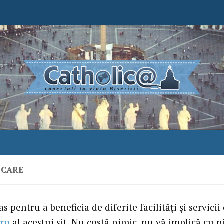
ICARE
s pentru a beneficia de diferite facilităţi şi servicii
ru
al acestui sit. Nu costă nimic, nu vă implică cu n