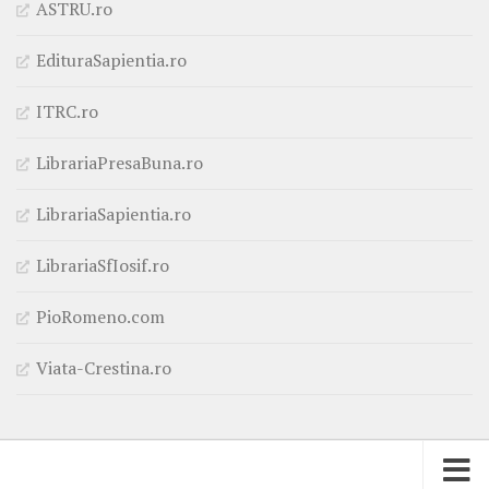
ASTRU.ro
EdituraSapientia.ro
ITRC.ro
LibrariaPresaBuna.ro
LibrariaSapientia.ro
LibrariaSfIosif.ro
PioRomeno.com
Viata-Crestina.ro