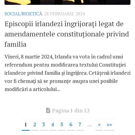
SOCIAL/BIOETICĂ
28 FEBRUARIE 2024
Episcopii irlandezi îngrijorați legat de
amendamentele constituționale privind
familia
Vineri, 8 martie 2024, Irlanda va vota în cadrul unui
referendum pentru modificarea textului Constituției
irlandeze privind familia și îngrijirea. Cetățenii irlandezi
vor fi chemați să se pronunțe asupra unei posibile
modificări a articolului...
Pagina 1 din 13
1
2
3
4
5
6
7
...
»
»»