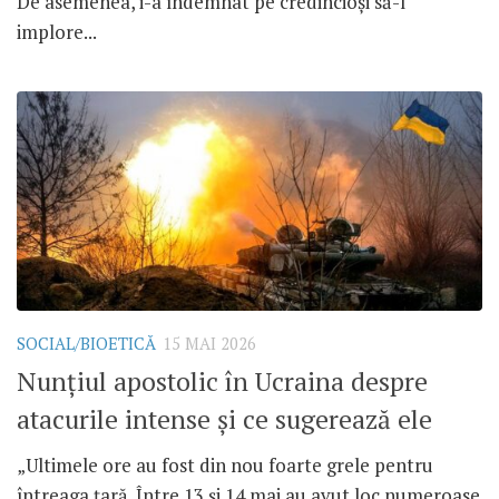
De asemenea, i-a îndemnat pe credincioși să-l
implore...
SOCIAL/BIOETICĂ
15 MAI 2026
Nunțiul apostolic în Ucraina despre
atacurile intense și ce sugerează ele
„Ultimele ore au fost din nou foarte grele pentru
întreaga țară. Între 13 și 14 mai au avut loc numeroase