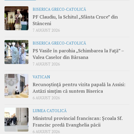
BISERICA GRECO-CATOLICĂ
PF Claudiu, la Schitul „Sfânta Cruce” din
Stânceni
7 AUGUST 2026
BISERICA GRECO-CATOLICĂ
PS Vasile în parohia „Schimbarea la Față” –
Valea Caselor din Bârsana
7 AUGUST 2026
VATICAN
Recunoștință pentru vizita papală la Assisi:
Astăzi simțim că suntem Biserica
6 AUGUST 2026
LUMEA CATOLICĂ
Ministrul provincial franciscan: Școala Sf.
Francisc predă Evanghelia păcii
6 AUGUST 2026