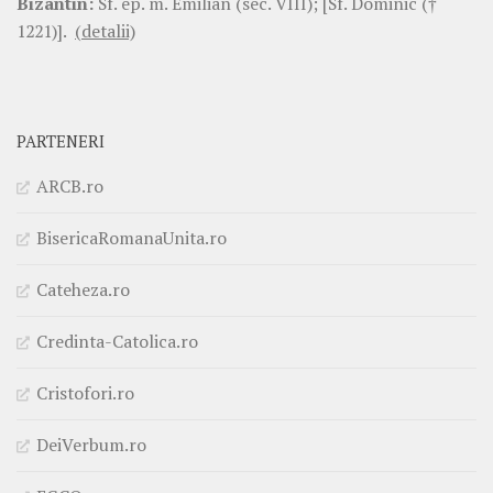
Bizantin:
Sf. ep. m. Emilian (sec. VIII); [Sf. Dominic (†
1221)].
(detalii)
PARTENERI
ARCB.ro
BisericaRomanaUnita.ro
Cateheza.ro
Credinta-Catolica.ro
Cristofori.ro
DeiVerbum.ro