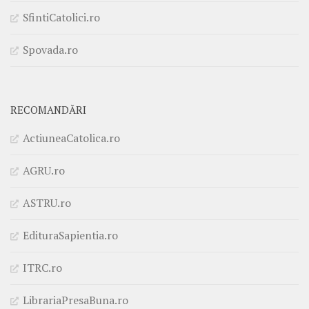
SfintiCatolici.ro
Spovada.ro
RECOMANDĂRI
ActiuneaCatolica.ro
AGRU.ro
ASTRU.ro
EdituraSapientia.ro
ITRC.ro
LibrariaPresaBuna.ro