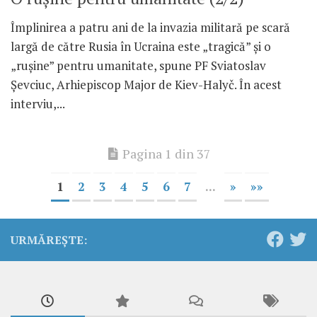
Împlinirea a patru ani de la invazia militară pe scară
largă de către Rusia în Ucraina este „tragică” și o
„rușine” pentru umanitate, spune PF Sviatoslav
Șevciuc, Arhiepiscop Major de Kiev-Halyč. În acest
interviu,...
Pagina 1 din 37
1
2
3
4
5
6
7
...
»
»»
URMĂREȘTE: