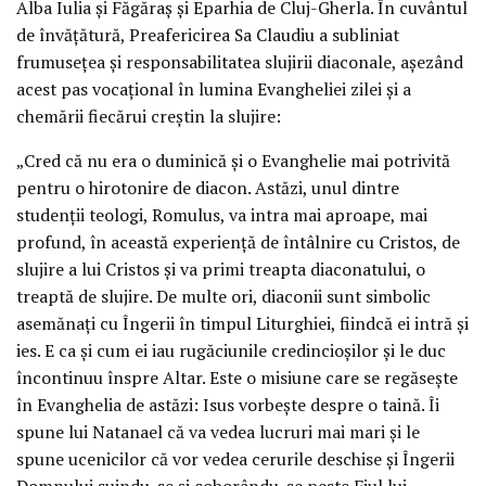
Alba Iulia și Făgăraș și Eparhia de Cluj-Gherla. În cuvântul
de învățătură, Preafericirea Sa Claudiu a subliniat
frumusețea și responsabilitatea slujirii diaconale, așezând
acest pas vocațional în lumina Evangheliei zilei și a
chemării fiecărui creștin la slujire:
„Cred că nu era o duminică și o Evanghelie mai potrivită
pentru o hirotonire de diacon. Astăzi, unul dintre
studenții teologi, Romulus, va intra mai aproape, mai
profund, în această experiență de întâlnire cu Cristos, de
slujire a lui Cristos și va primi treapta diaconatului, o
treaptă de slujire. De multe ori, diaconii sunt simbolic
asemănați cu Îngerii în timpul Liturghiei, fiindcă ei intră și
ies. E ca și cum ei iau rugăciunile credincioșilor și le duc
încontinuu înspre Altar. Este o misiune care se regăsește
în Evanghelia de astăzi: Isus vorbește despre o taină. Îi
spune lui Natanael că va vedea lucruri mai mari și le
spune ucenicilor că vor vedea cerurile deschise și Îngerii
Domnului suindu-se și coborându-se peste Fiul lui