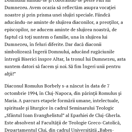
Dumnezeu. Avem ocazia să reflectăm asupra vocației
noastre și prin prisma unei slujiri speciale. Fiindcă
aducându-ne aminte de slujirea diaconilor, a preoților, a
episcopilor, ne aducem aminte de slujirea noastră, de
faptul că toți suntem o familie, una în slujirea lui
Dumnezeu, în feluri diferite. Dar dacă diaconii
simbolizează Îngerii Domnului, aducând rugăciunile
întregii Biserici înspre Altar, la tronul lui Dumnezeu, asta
suntem datori să facem și noi. Să fim Îngeri unii pentru
alții!”
Diaconul Romulus Borbely s-a născut în data de 7
octombrie 1994, în Cluj-Napoca, din părinții Romulus și
Maria. A parcurs etapele formării umane, intelectuale,
spirituale și liturgice în cadrul Seminarului Teologic
„Sfântul Ioan Evanghelistul” al Eparhiei de Cluj-Gherla.
Este absolvent al Facultății de Teologie Greco-Catolică,
Departamentul Cluj, din cadrul Universității „Babeș-