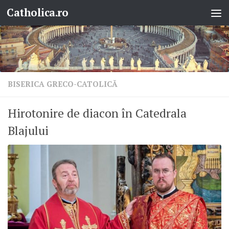
Catholica.ro
Skip to content
BISERICA GRECO-CATOLICĂ
Hirotonire de diacon în Catedrala
Blajului