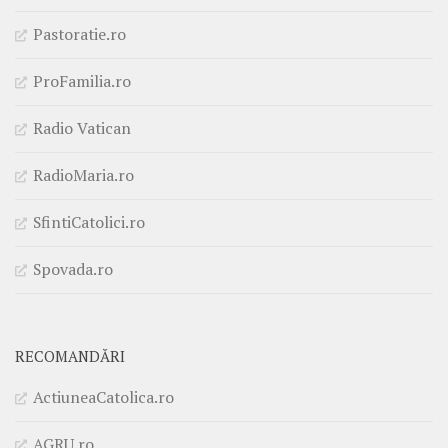
Pastoratie.ro
ProFamilia.ro
Radio Vatican
RadioMaria.ro
SfintiCatolici.ro
Spovada.ro
RECOMANDĂRI
ActiuneaCatolica.ro
AGRU.ro