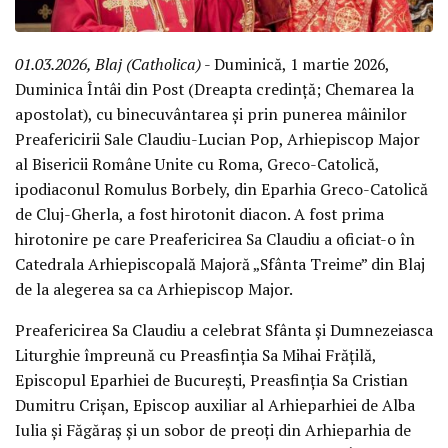
01.03.2026, Blaj (Catholica)
- Duminică, 1 martie 2026,
Duminica Întâi din Post (Dreapta credință; Chemarea la
apostolat), cu binecuvântarea și prin punerea mâinilor
Preafericirii Sale Claudiu-Lucian Pop, Arhiepiscop Major
al Bisericii Române Unite cu Roma, Greco-Catolică,
ipodiaconul Romulus Borbely, din Eparhia Greco-Catolică
de Cluj-Gherla, a fost hirotonit diacon. A fost prima
hirotonire pe care Preafericirea Sa Claudiu a oficiat-o în
Catedrala Arhiepiscopală Majoră „Sfânta Treime” din Blaj
de la alegerea sa ca Arhiepiscop Major.
Preafericirea Sa Claudiu a celebrat Sfânta și Dumnezeiasca
Liturghie împreună cu Preasfinția Sa Mihai Frățilă,
Episcopul Eparhiei de București, Preasfinția Sa Cristian
Dumitru Crișan, Episcop auxiliar al Arhieparhiei de Alba
Iulia și Făgăraș și un sobor de preoți din Arhieparhia de