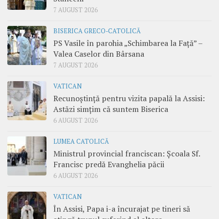
7 AUGUST 2026
BISERICA GRECO-CATOLICĂ
PS Vasile în parohia „Schimbarea la Față” –
Valea Caselor din Bârsana
7 AUGUST 2026
VATICAN
Recunoștință pentru vizita papală la Assisi:
Astăzi simțim că suntem Biserica
6 AUGUST 2026
LUMEA CATOLICĂ
Ministrul provincial franciscan: Școala Sf.
Francisc predă Evanghelia păcii
6 AUGUST 2026
VATICAN
În Assisi, Papa i-a încurajat pe tineri să