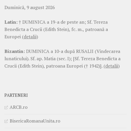
Duminică, 9 august 2026
Latin:
† DUMINICA a 19-a de peste an; Sf. Tereza
Benedicta a Crucii (Edith Stein), fc. m., patroană a
Europei
(detalii)
Bizantin:
DUMINICA a 10-a după RUSALII (Vindecarea
lunaticului). Sf. ap. Matia (sec. I); [Sf. Tereza Benedicta a
Crucii (Edith Stein), patroana Europei († 1942)].
(detalii)
PARTENERI
ARCB.ro
BisericaRomanaUnita.ro