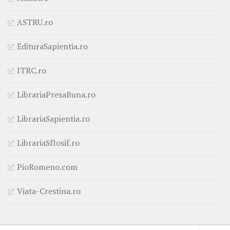
ASTRU.ro
EdituraSapientia.ro
ITRC.ro
LibrariaPresaBuna.ro
LibrariaSapientia.ro
LibrariaSfIosif.ro
PioRomeno.com
Viata-Crestina.ro