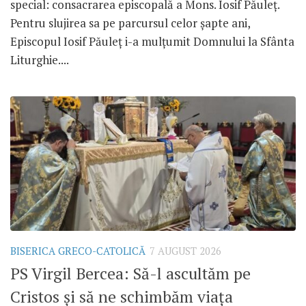
special: consacrarea episcopală a Mons. Iosif Păuleț.
Pentru slujirea sa pe parcursul celor șapte ani,
Episcopul Iosif Păuleț i-a mulțumit Domnului la Sfânta
Liturghie....
BISERICA GRECO-CATOLICĂ
7 AUGUST 2026
PS Virgil Bercea: Să-l ascultăm pe
Cristos și să ne schimbăm viața