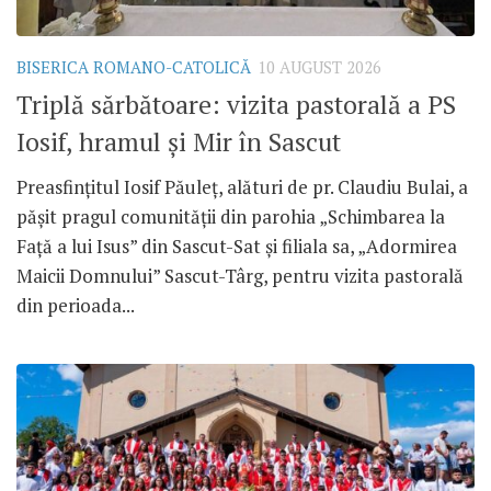
BISERICA ROMANO-CATOLICĂ
10 AUGUST 2026
Triplă sărbătoare: vizita pastorală a PS
Iosif, hramul și Mir în Sascut
Preasfințitul Iosif Păuleț, alături de pr. Claudiu Bulai, a
pășit pragul comunității din parohia „Schimbarea la
Față a lui Isus” din Sascut-Sat și filiala sa, „Adormirea
Maicii Domnului” Sascut-Târg, pentru vizita pastorală
din perioada...