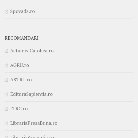
Spovada.ro
RECOMANDĂRI
ActiuneaCatolica.ro
AGRU.ro
ASTRU.ro
EdituraSapientia.ro
ITRC.ro
LibrariaPresaBuna.ro
LibrariaSapientia.ro