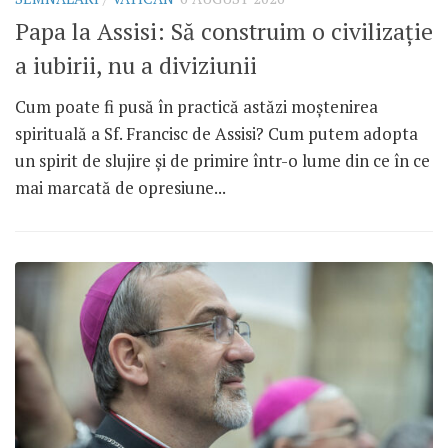
s
Papa la Assisi: Să construim o civilizație
P
a iubirii, nu a diviziunii
s
r
Cum poate fi pusă în practică astăzi moștenirea
P
El
spirituală a Sf. Francisc de Assisi? Cum putem adopta
m
un spirit de slujire și de primire într-o lume din ce în ce
o
mai marcată de opresiune...
mi
co