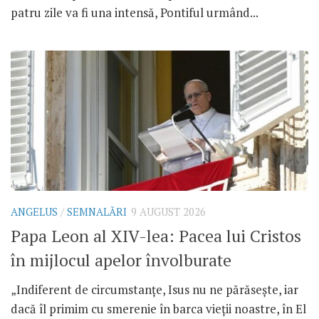
patru zile va fi una intensă, Pontiful urmând...
ANGELUS
/
SEMNALĂRI
9 AUGUST 2026
Papa Leon al XIV-lea: Pacea lui Cristos
în mijlocul apelor învolburate
„Indiferent de circumstanțe, Isus nu ne părăsește, iar
dacă îl primim cu smerenie în barca vieții noastre, în El