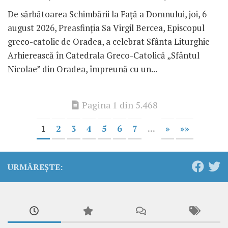
De sărbătoarea Schimbării la Față a Domnului, joi, 6
august 2026, Preasfinția Sa Virgil Bercea, Episcopul
greco-catolic de Oradea, a celebrat Sfânta Liturghie
Arhierească în Catedrala Greco-Catolică „Sfântul
Nicolae” din Oradea, împreună cu un...
Pagina 1 din 5.468
1
2
3
4
5
6
7
...
»
»»
URMĂREȘTE: