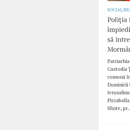
SOCIAL/BI
Poliția 
împiedi
să intre
Mormâ
Patriarhia
Custodia Ț
comună în 
Duminicii F
Ierusalimu
Pizzaballa
Sfinte, pr..