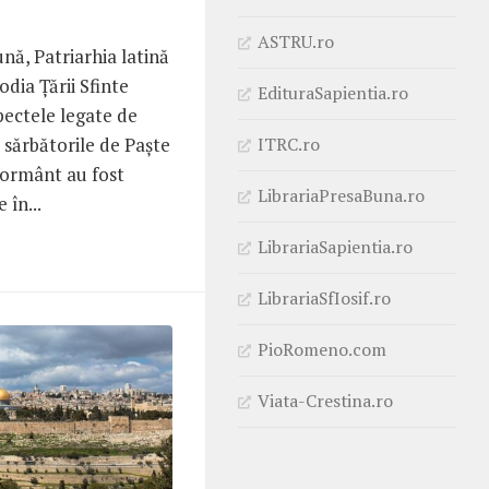
ASTRU.ro
nă, Patriarhia latină
odia Țării Sfinte
EdituraSapientia.ro
pectele legate de
ITRC.ro
sărbătorile de Paște
Mormânt au fost
LibrariaPresaBuna.ro
 în...
LibrariaSapientia.ro
LibrariaSfIosif.ro
PioRomeno.com
Viata-Crestina.ro