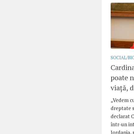
SOCIAL/BI
Cardina
poate 
viață, 
„Vedem cu
dreptate s
declarat C
într-un in
Iordania, 