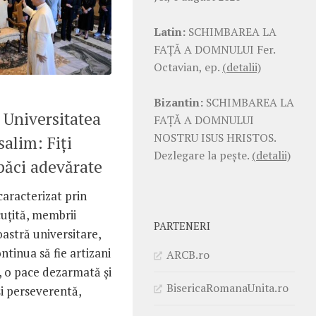
Latin:
SCHIMBAREA LA
FAŢĂ A DOMNULUI Fer.
Octavian, ep.
(detalii)
Bizantin:
SCHIMBAREA LA
 Universitatea
FAŢĂ A DOMNULUI
NOSTRU ISUS HRISTOS.
salim: Fiți
Dezlegare la pește.
(detalii)
 păci adevărate
caracterizat prin
cuțită, membrii
PARTENERI
stră universitare,
ntinua să fie artizani
ARCB.ro
, o pace dezarmată și
BisericaRomanaUnita.ro
i perseverentă,