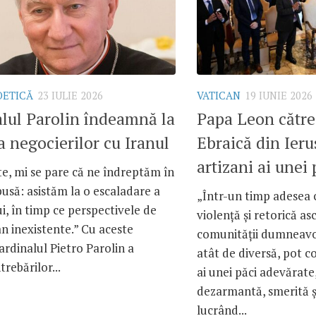
OETICĂ
23 IULIE 2026
VATICAN
19 IUNIE 2026
lul Parolin îndeamnă la
Papa Leon către
a negocierilor cu Iranul
Ebraică din Ieru
artizani ai unei
e, mi se pare că ne îndreptăm în
pusă: asistăm la o escaladare a
„Într-un timp adesea 
ui, în timp ce perspectivele de
violență și retorică as
n inexistente.” Cu aceste
comunității dumneavoa
ardinalul Pietro Parolin a
atât de diversă, pot co
trebărilor...
ai unei păci adevărate
dezarmantă, smerită ș
lucrând...