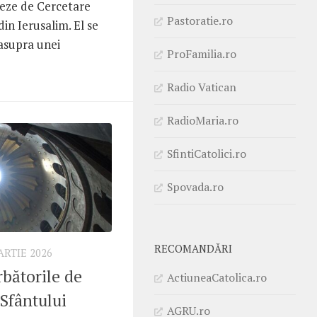
ceze de Cercetare
Pastoratie.ro
din Ierusalim. El se
 asupra unei
ProFamilia.ro
Radio Vatican
RadioMaria.ro
SfintiCatolici.ro
Spovada.ro
RECOMANDĂRI
ARTIE 2026
bătorile de
ActiuneaCatolica.ro
 Sfântului
AGRU.ro