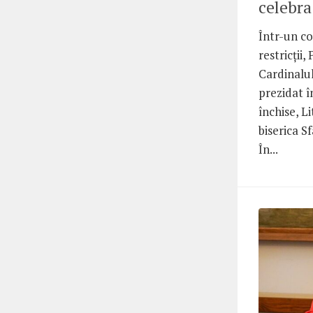
celebra
Într-un co
restricții,
Cardinalul
prezidat î
închise, L
biserica S
În...