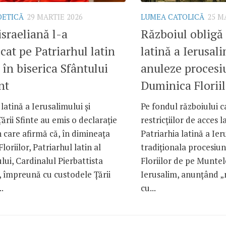
OETICĂ
29 MARTIE 2026
LUMEA CATOLICĂ
25 M
israeliană l-a
Războiul obligă 
cat pe Patriarhul latin
latină a Ierusal
 în biserica Sfântului
anuleze procesi
nt
Duminica Floriil
 latină a Ierusalimului și
Pe fondul războiului c
ării Sfinte au emis o declarație
restricțiilor de acces l
care afirmă că, în dimineața
Patriarhia latină a Ie
loriilor, Patriarhul latin al
tradiționala procesiu
lui, Cardinalul Pierbattista
Floriilor de pe Muntel
, împreună cu custodele Țării
Ierusalim, anunțând „
..
cu...