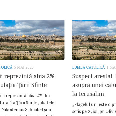
TOLICĂ
5 MAI 2026
LUMEA CATOLICĂ
1 MA
ii reprezintă abia 2%
Suspect arestat 
ulația Țării Sfinte
asupra unei călu
la Ierusalim
inii reprezintă abia 2% din
totală a Țării Sfinte, abatele
„Flagelul urii este o 
n Nikodemus Schnabel și-a
scris pe X, joi, pr. Oliv