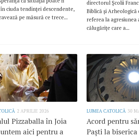
peranța că situația poate fi
directorul Școlii Fran
 în ciuda tendinței descendente,
Biblică și Arheologică 
ravează pe măsură ce trece...
referea la agresiunea
călugărițe care a...
TOLICĂ
2 APRILIE 2026
LUMEA CATOLICĂ
30 M
lul Pizzaballa în Joia
Acord pentru săr
untem aici pentru a
Paști la biserica