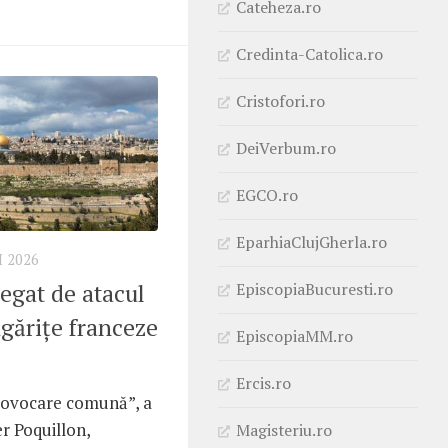
Cateheza.ro
Credinta-Catolica.ro
Cristofori.ro
DeiVerbum.ro
EGCO.ro
EparhiaClujGherla.ro
I 2026
legat de atacul
EpiscopiaBucuresti.ro
gărițe franceze
EpiscopiaMM.ro
Ercis.ro
provocare comună”, a
ier Poquillon,
Magisteriu.ro