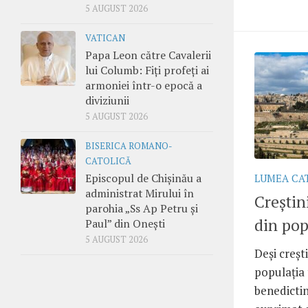
5 AUGUST 2026
VATICAN
Papa Leon către Cavalerii
lui Columb: Fiți profeți ai
armoniei într-o epocă a
diviziunii
5 AUGUST 2026
BISERICA ROMANO-
CATOLICĂ
Episcopul de Chișinău a
LUMEA CA
administrat Mirului în
Creștin
parohia „Ss Ap Petru și
din pop
Paul” din Onești
5 AUGUST 2026
Deși creșt
populația 
benedicti