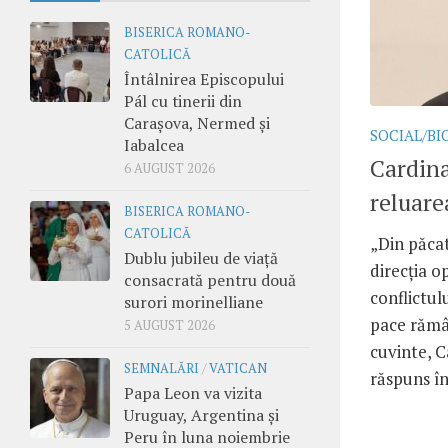
BISERICA ROMANO-
CATOLICĂ
Întâlnirea Episcopului
Pál cu tinerii din
Carașova, Nermed și
SOCIAL/BI
Iabalcea
Cardina
6 AUGUST 2026
reluare
BISERICA ROMANO-
CATOLICĂ
„Din păcat
Dublu jubileu de viață
direcția o
consacrată pentru două
conflictul
surori morinelliane
pace rămâ
5 AUGUST 2026
cuvinte, C
SEMNALĂRI
/
VATICAN
răspuns în
Papa Leon va vizita
Uruguay, Argentina și
Peru în luna noiembrie