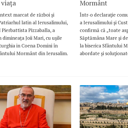
 viața
Mormânt
ntext marcat de război și
Într-o declarație comu
 Patriarhul latin al Ierusalimului,
a Ierusalimului și Cust
 Pierbattista Pizzaballa, a
confirmă că „toate as
n dimineața Joii Mari, cu ușile
Săptămâna Mare și de 
iturghia in Coena Domini în
la biserica Sfântului 
fântului Mormânt din Ierusalim.
abordate și soluționate