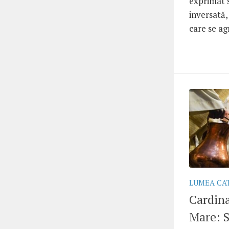
exprimat s
inversată,
care se ag
LUMEA CA
Cardina
Mare: S