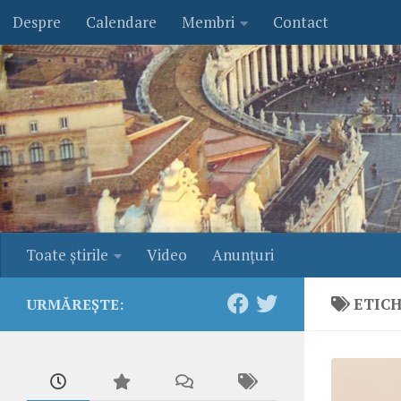
Despre
Calendare
Membri
Contact
Skip to content
Toate ştirile
Video
Anunţuri
ETIC
URMĂREȘTE: