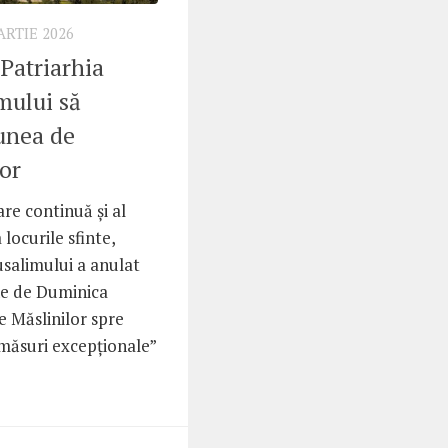
ARTIE 2026
Patriarhia
imului să
unea de
or
are continuă și al
a locurile sfinte,
rusalimului a anulat
ne de Duminica
e Măslinilor spre
măsuri excepționale”