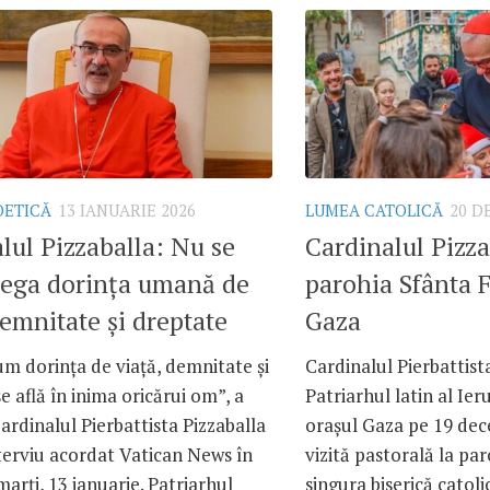
OETICĂ
13 IANUARIE 2026
LUMEA CATOLICĂ
20 D
lul Pizzaballa: Nu se
Cardinalul Pizza
nega dorința umană de
parohia Sfânta 
demnitate și dreptate
Gaza
m dorința de viață, demnitate și
Cardinalul Pierbattista
e află în inima oricărui om”, a
Patriarhul latin al Ieru
ardinalul Pierbattista Pizzaballa
orașul Gaza pe 19 de
terviu acordat Vatican News în
vizită pastorală la pa
marți, 13 ianuarie. Patriarhul
singura biserică catoli