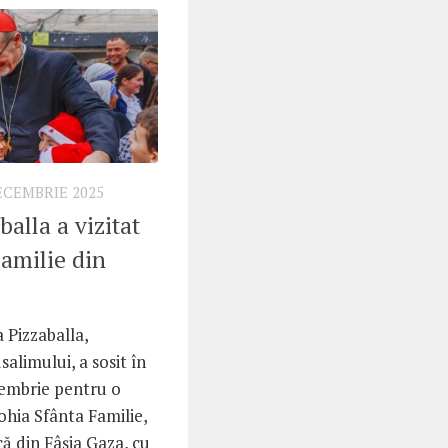
ECEMBRIE 2025
balla a vizitat
Familie din
 Pizzaballa,
salimului, a sosit în
cembrie pentru o
rohia Sfânta Familie,
că din Fâșia Gaza, cu