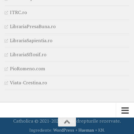
ITRC.ro
LibrariaPresaBuna.ro
LibrariaSapientia.ro
LibrariaSfIosif.ro
PioRomeno.com
Viata-Crestina.ro
Catholica © 2021-2026. Toate drepturile rezervate.
Ingrediente:
WordPress
+
Hueman
+ KN.