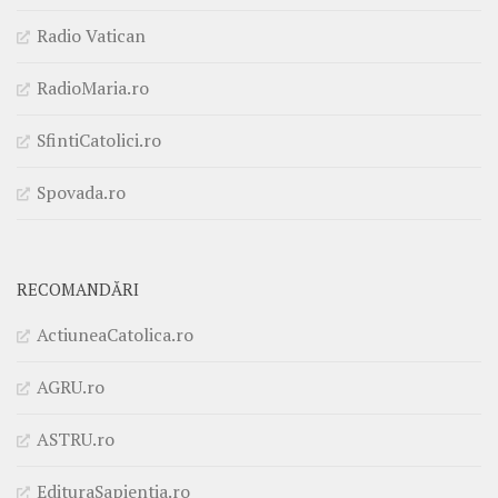
Radio Vatican
RadioMaria.ro
SfintiCatolici.ro
Spovada.ro
RECOMANDĂRI
ActiuneaCatolica.ro
AGRU.ro
ASTRU.ro
EdituraSapientia.ro