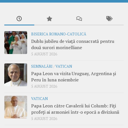
BISERICA ROMANO-CATOLICĂ
Dublu jubileu de viață consacrată pentru
două surori morinelliane
5 AUGUST 2026
SEMNALĂRI
/
VATICAN
Papa Leon va vizita Uruguay, Argentina și
Peru în luna noiembrie
5 AUGUST 2026
VATICAN
Papa Leon către Cavalerii lui Columb: Fiți
profeți ai armoniei într-o epocă a diviziunii
5 AUGUST 2026