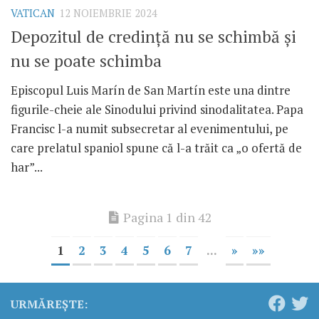
VATICAN
12 NOIEMBRIE 2024
Depozitul de credință nu se schimbă și
nu se poate schimba
Episcopul Luis Marín de San Martín este una dintre
figurile-cheie ale Sinodului privind sinodalitatea. Papa
Francisc l-a numit subsecretar al evenimentului, pe
care prelatul spaniol spune că l-a trăit ca „o ofertă de
har”...
Pagina 1 din 42
1
2
3
4
5
6
7
...
»
»»
URMĂREȘTE: