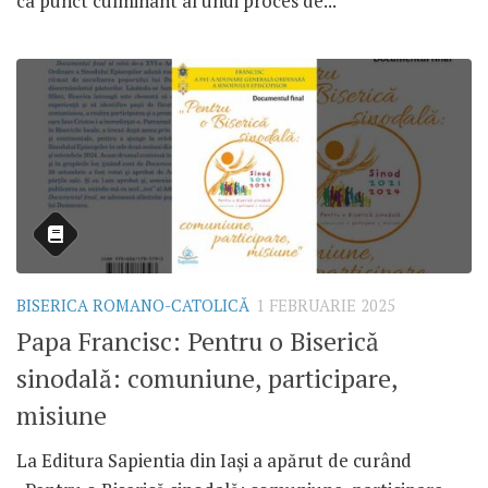
ca punct culminant al unui proces de...
BISERICA ROMANO-CATOLICĂ
1 FEBRUARIE 2025
Papa Francisc: Pentru o Biserică
sinodală: comuniune, participare,
misiune
La Editura Sapientia din Iași a apărut de curând