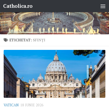
Catholica.ro
Skip to content
ETICHETAT:
SFINŢI
VATICAN
18 IUNIE 2026