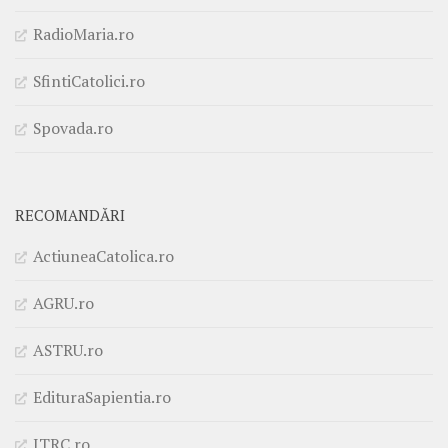
RadioMaria.ro
SfintiCatolici.ro
Spovada.ro
RECOMANDĂRI
ActiuneaCatolica.ro
AGRU.ro
ASTRU.ro
EdituraSapientia.ro
ITRC.ro