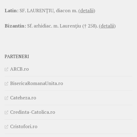
Latin:
SF. LAURENŢIU, diacon m.
(detalii)
Bizantin:
Sf. arhidiac. m. Laurenţiu († 258).
(detalii)
PARTENERI
ARCB.ro
BisericaRomanaUnita.ro
Cateheza.ro
Credinta-Catolica.ro
Cristofori.ro