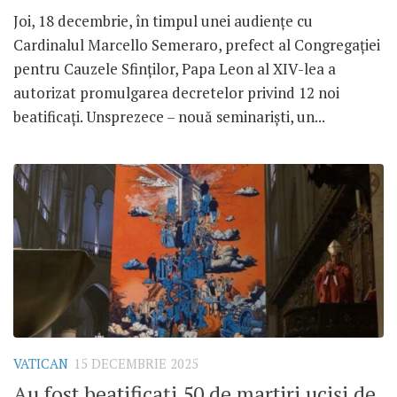
Joi, 18 decembrie, în timpul unei audiențe cu
Cardinalul Marcello Semeraro, prefect al Congregației
pentru Cauzele Sfinților, Papa Leon al XIV-lea a
autorizat promulgarea decretelor privind 12 noi
beatificați. Unsprezece – nouă seminariști, un...
VATICAN
15 DECEMBRIE 2025
Au fost beatificați 50 de martiri uciși de