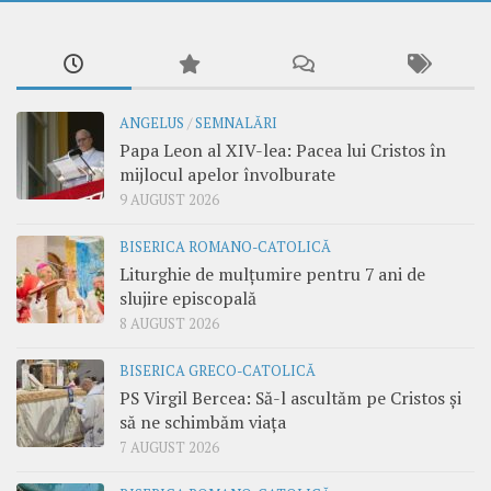
ANGELUS
/
SEMNALĂRI
Papa Leon al XIV-lea: Pacea lui Cristos în
mijlocul apelor învolburate
9 AUGUST 2026
BISERICA ROMANO-CATOLICĂ
Liturghie de mulțumire pentru 7 ani de
slujire episcopală
8 AUGUST 2026
BISERICA GRECO-CATOLICĂ
PS Virgil Bercea: Să-l ascultăm pe Cristos și
să ne schimbăm viața
7 AUGUST 2026