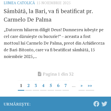
LUMEA CATOLICĂ
15 NOIEMBRIE 2025
Sâmbătă, la Bari, va fi beatificat pr.
Carmelo De Palma
„Datorem hilarem diligit Deus! Dumnezeu iubește pe
cel care dăruiește cu bucurie!” – aceasta a fost
mottoul lui Carmelo De Palma, preot din Arhidieceza
de Bari-Bitonto, care va fi beatificat sâmbătă, 15
noiembrie 2025,...
Pagina 1 din 32
1
2
3
4
5
6
7
...
»
»»
URMĂREȘTE: