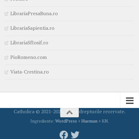
LibrariaPresaBuna.ro
LibrariaSapientia.ro
LibrariaSfIosif.ro
PioRomeno.com
Viata-Crestina.ro
Catholica © 2021-2026. Toate drepturile rezervate.
Ingrediente:
WordPress
+
Hueman
+ KN.