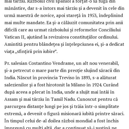
mai târziu. Războiul civil spaniol a forțat-o să fugă din
mănăstire, dar s-a întors mai târziu și a devenit în cele din
urmă maestră de novice, apoi stareță în 1953, îndeplinind
mai multe mandate. Ea și-a călăuzit comunitatea prin anii
dificili care au urmat războiului și reformelor Conciliului
Vatican II, ajutând la revizuirea constituțiilor ordinului.
Amintită pentru blândețea și înțelepciunea ei, și-a dedicat
viața „sfințirii prin iubire”.
Pr. salesian Costantino Vendrame, un alt nou venerabil,
și-a petrecut o mare parte din preoție slujind săracii din
India. Născut în provincia Treviso în 1893, s-a alăturat
salezienilor și a fost hirotonit la Milano în 1924. Curând
după aceea a plecat în India, unde a slujit mai întâi în
Assam și mai târziu în Tamil Nadu. Cunoscut pentru că
parcurgea distanțe lungi pe jos și trăia într-o simplitate
extremă, a devenit o figură misionară iubită printre săraci.
În timpul celui de-al doilea război mondial a fost închis
împreună cu mulți alții, dar a continuat să-i susțină pe