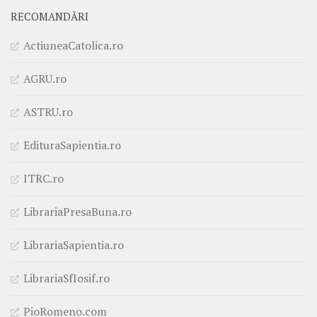
RECOMANDĂRI
ActiuneaCatolica.ro
AGRU.ro
ASTRU.ro
EdituraSapientia.ro
ITRC.ro
LibrariaPresaBuna.ro
LibrariaSapientia.ro
LibrariaSfIosif.ro
PioRomeno.com