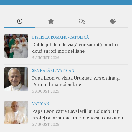
BISERICA ROMANO-CATOLICĂ
Dublu jubileu de viață consacrată pentru
două surori morinelliane
5 AUGUST 2026
SEMNALĂRI
/
VATICAN
Papa Leon va vizita Uruguay, Argentina și
Peru în luna noiembrie
5 AUGUST 2026
VATICAN
Papa Leon către Cavalerii lui Columb: Fiți
profeți ai armoniei într-o epocă a diviziunii
5 AUGUST 2026