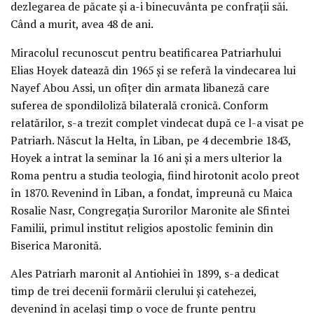
dezlegarea de păcate și a-i binecuvânta pe confrații săi.
Când a murit, avea 48 de ani.
Miracolul recunoscut pentru beatificarea Patriarhului
Elias Hoyek datează din 1965 și se referă la vindecarea lui
Nayef Abou Assi, un ofițer din armata libaneză care
suferea de spondiloliză bilaterală cronică. Conform
relatărilor, s-a trezit complet vindecat după ce l-a visat pe
Patriarh. Născut la Helta, în Liban, pe 4 decembrie 1843,
Hoyek a intrat la seminar la 16 ani și a mers ulterior la
Roma pentru a studia teologia, fiind hirotonit acolo preot
în 1870. Revenind în Liban, a fondat, împreună cu Maica
Rosalie Nasr, Congregația Surorilor Maronite ale Sfintei
Familii, primul institut religios apostolic feminin din
Biserica Maronită.
Ales Patriarh maronit al Antiohiei în 1899, s-a dedicat
timp de trei decenii formării clerului și catehezei,
devenind în același timp o voce de frunte pentru