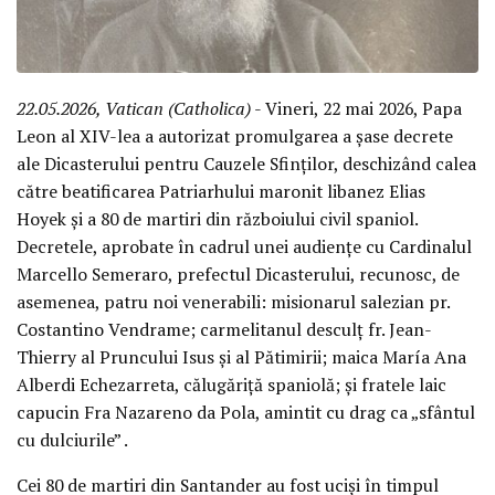
22.05.2026, Vatican (Catholica)
- Vineri, 22 mai 2026, Papa
Leon al XIV-lea a autorizat promulgarea a șase decrete
ale Dicasterului pentru Cauzele Sfinților, deschizând calea
către beatificarea Patriarhului maronit libanez Elias
Hoyek și a 80 de martiri din războiului civil spaniol.
Decretele, aprobate în cadrul unei audiențe cu Cardinalul
Marcello Semeraro, prefectul Dicasterului, recunosc, de
asemenea, patru noi venerabili: misionarul salezian pr.
Costantino Vendrame; carmelitanul desculț fr. Jean-
Thierry al Pruncului Isus și al Pătimirii; maica María Ana
Alberdi Echezarreta, călugăriță spaniolă; și fratele laic
capucin Fra Nazareno da Pola, amintit cu drag ca „sfântul
cu dulciurile” .
Cei 80 de martiri din Santander au fost uciși în timpul