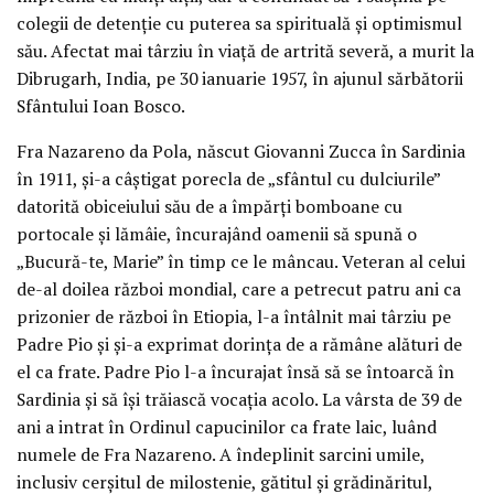
colegii de detenție cu puterea sa spirituală și optimismul
său. Afectat mai târziu în viață de artrită severă, a murit la
Dibrugarh, India, pe 30 ianuarie 1957, în ajunul sărbătorii
Sfântului Ioan Bosco.
Fra Nazareno da Pola, născut Giovanni Zucca în Sardinia
în 1911, și-a câștigat porecla de „sfântul cu dulciurile”
datorită obiceiului său de a împărți bomboane cu
portocale și lămâie, încurajând oamenii să spună o
„Bucură-te, Marie” în timp ce le mâncau. Veteran al celui
de-al doilea război mondial, care a petrecut patru ani ca
prizonier de război în Etiopia, l-a întâlnit mai târziu pe
Padre Pio și și-a exprimat dorința de a rămâne alături de
el ca frate. Padre Pio l-a încurajat însă să se întoarcă în
Sardinia și să își trăiască vocația acolo. La vârsta de 39 de
ani a intrat în Ordinul capucinilor ca frate laic, luând
numele de Fra Nazareno. A îndeplinit sarcini umile,
inclusiv cerșitul de milostenie, gătitul și grădinăritul,