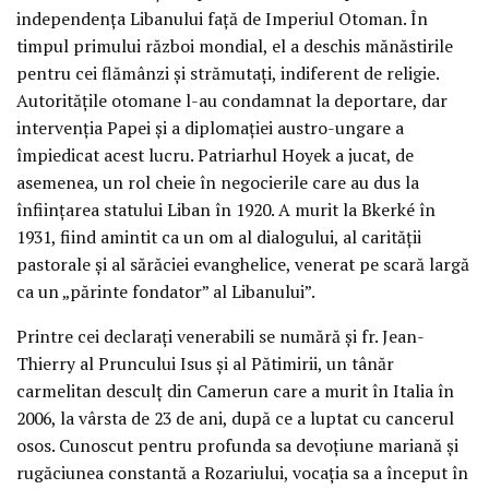
independența Libanului față de Imperiul Otoman. În
timpul primului război mondial, el a deschis mănăstirile
pentru cei flămânzi și strămutați, indiferent de religie.
Autoritățile otomane l-au condamnat la deportare, dar
intervenția Papei și a diplomației austro-ungare a
împiedicat acest lucru. Patriarhul Hoyek a jucat, de
asemenea, un rol cheie în negocierile care au dus la
înființarea statului Liban în 1920. A murit la Bkerké în
1931, fiind amintit ca un om al dialogului, al carității
pastorale și al sărăciei evanghelice, venerat pe scară largă
ca un „părinte fondator” al Libanului”.
Printre cei declarați venerabili se numără și fr. Jean-
Thierry al Pruncului Isus și al Pătimirii, un tânăr
carmelitan desculț din Camerun care a murit în Italia în
2006, la vârsta de 23 de ani, după ce a luptat cu cancerul
osos. Cunoscut pentru profunda sa devoțiune mariană și
rugăciunea constantă a Rozariului, vocația sa a început în