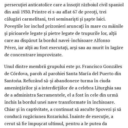
persecuției anticatolice care a însoțit războiul civil spaniol
din anii 1930. Printre ei s-au aflat 67 de preoți, trei
călugări carmelitani, trei seminariști și șapte laici.
Poveștile lor includ prizonieri aruncați în mare cu mâinile
și picioarele legate și pietre legate de trupurile lor, alții
care au dispărut la bordul navei-închisoare Alfonso
Pérez, iar alții au fost executați, arși sau au murit în lagăre
de concentrare improvizate.
Unul dintre membrii grupului este pr. Francisco Gonzáles
de Córdova, paroh al parohiei Santa María del Puerto din
Santoña. Refuzând să-și abandoneze turma în ciuda
amenințărilor și a interdicțiilor de a celebra Liturghia sau
de a administra Sacramentele, el a fost în cele din urmă
închis la bordul unei nave transformate în închisoare.
Chiar și în captivitate, a continuat să asculte Spovezi și să
conducă rugăciunea Rozariului. Înainte de execuție, a
cerut să fie împușcat ultimul, pentru a le putea da