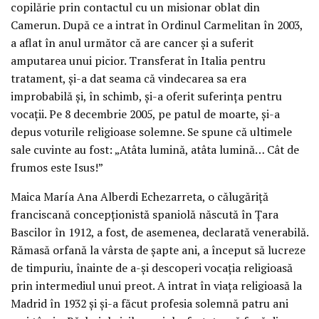
copilărie prin contactul cu un misionar oblat din
Camerun. După ce a intrat în Ordinul Carmelitan în 2003,
a aflat în anul următor că are cancer și a suferit
amputarea unui picior. Transferat în Italia pentru
tratament, și-a dat seama că vindecarea sa era
improbabilă și, în schimb, și-a oferit suferința pentru
vocații. Pe 8 decembrie 2005, pe patul de moarte, și-a
depus voturile religioase solemne. Se spune că ultimele
sale cuvinte au fost: „Atâta lumină, atâta lumină… Cât de
frumos este Isus!”
Maica María Ana Alberdi Echezarreta, o călugăriță
franciscană concepționistă spaniolă născută în Țara
Bascilor în 1912, a fost, de asemenea, declarată venerabilă.
Rămasă orfană la vârsta de șapte ani, a început să lucreze
de timpuriu, înainte de a-și descoperi vocația religioasă
prin intermediul unui preot. A intrat în viața religioasă la
Madrid în 1932 și și-a făcut profesia solemnă patru ani