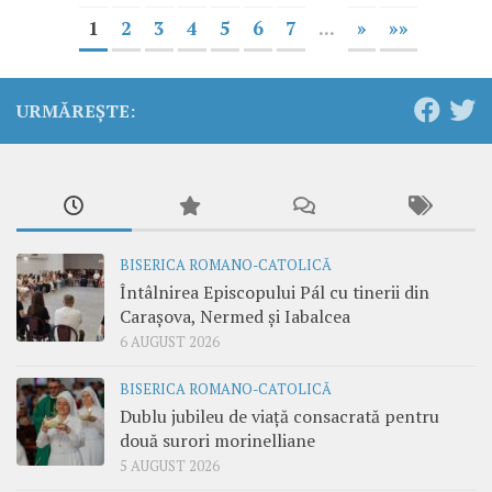
1
2
3
4
5
6
7
...
»
»»
URMĂREȘTE:
BISERICA ROMANO-CATOLICĂ
Întâlnirea Episcopului Pál cu tinerii din
Carașova, Nermed și Iabalcea
6 AUGUST 2026
BISERICA ROMANO-CATOLICĂ
Dublu jubileu de viață consacrată pentru
două surori morinelliane
5 AUGUST 2026