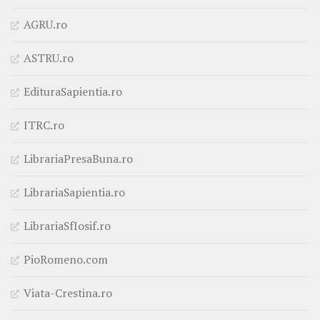
AGRU.ro
ASTRU.ro
EdituraSapientia.ro
ITRC.ro
LibrariaPresaBuna.ro
LibrariaSapientia.ro
LibrariaSfIosif.ro
PioRomeno.com
Viata-Crestina.ro