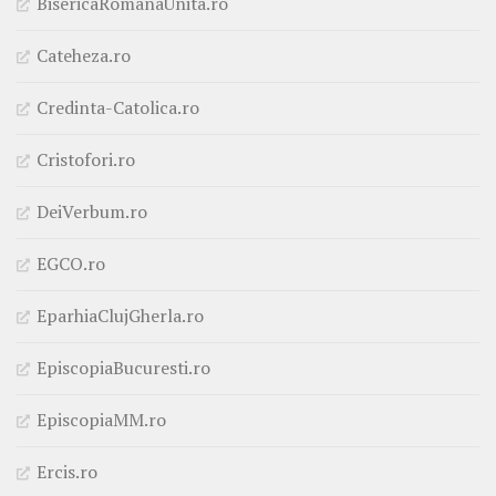
BisericaRomanaUnita.ro
Cateheza.ro
Credinta-Catolica.ro
Cristofori.ro
DeiVerbum.ro
EGCO.ro
EparhiaClujGherla.ro
EpiscopiaBucuresti.ro
EpiscopiaMM.ro
Ercis.ro