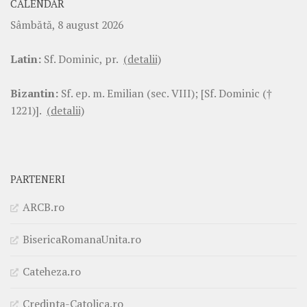
CALENDAR
Sâmbătă, 8 august 2026
Latin:
Sf. Dominic, pr.
(detalii)
Bizantin:
Sf. ep. m. Emilian (sec. VIII); [Sf. Dominic (†
1221)].
(detalii)
PARTENERI
ARCB.ro
BisericaRomanaUnita.ro
Cateheza.ro
Credinta-Catolica.ro