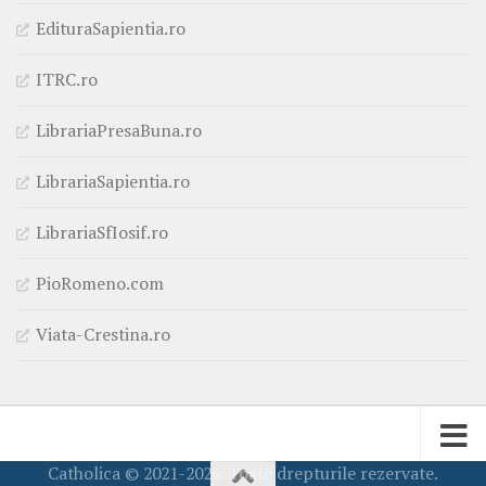
EdituraSapientia.ro
ITRC.ro
LibrariaPresaBuna.ro
LibrariaSapientia.ro
LibrariaSfIosif.ro
PioRomeno.com
Viata-Crestina.ro
Catholica © 2021-2026. Toate drepturile rezervate.