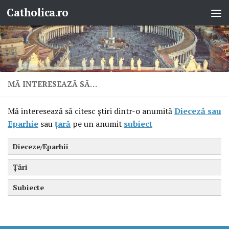
Catholica.ro
Skip to content
MĂ INTERESEAZĂ SĂ…
Mă interesează să citesc știri dintr-o anumită
Dieceză sau
Eparhie
sau
țară
pe un anumit
subiect
Dieceze/Eparhii
Țări
Subiecte