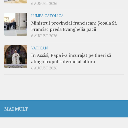
6 AUGUST 2026
LUMEA CATOLICĂ
Ministrul provincial franciscan: Școala Sf.
Francisc predă Evanghelia păcii
6 AUGUST 2026
VATICAN
În Assisi, Papa i-a încurajat pe tineri să
atingă trupul suferind al altora
6 AUGUST 2026
MAI MULT