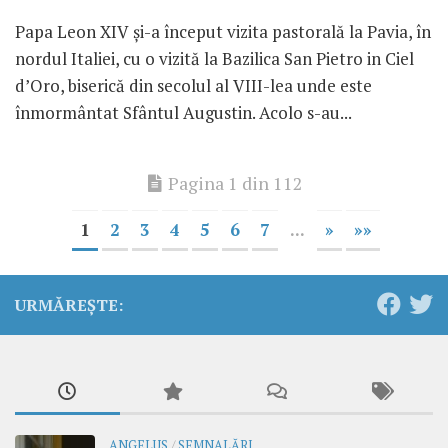
Papa Leon XIV și-a început vizita pastorală la Pavia, în
nordul Italiei, cu o vizită la Bazilica San Pietro in Ciel
d’Oro, biserică din secolul al VIII-lea unde este
înmormântat Sfântul Augustin. Acolo s-au...
Pagina 1 din 112
1
2
3
4
5
6
7
...
»
»»
URMĂREȘTE:
ANGELUS
/
SEMNALĂRI