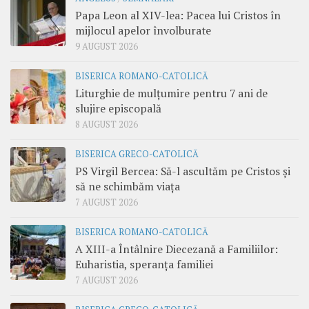
Papa Leon al XIV-lea: Pacea lui Cristos în
mijlocul apelor învolburate
9 AUGUST 2026
BISERICA ROMANO-CATOLICĂ
Liturghie de mulțumire pentru 7 ani de
slujire episcopală
8 AUGUST 2026
BISERICA GRECO-CATOLICĂ
PS Virgil Bercea: Să-l ascultăm pe Cristos și
să ne schimbăm viața
7 AUGUST 2026
BISERICA ROMANO-CATOLICĂ
A XIII-a Întâlnire Diecezană a Familiilor:
Euharistia, speranța familiei
7 AUGUST 2026