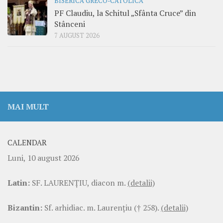
BISERICA GRECO-CATOLICĂ
PF Claudiu, la Schitul „Sfânta Cruce” din
Stânceni
7 AUGUST 2026
MAI MULT
CALENDAR
Luni, 10 august 2026
Latin:
SF. LAURENŢIU, diacon m.
(detalii)
Bizantin:
Sf. arhidiac. m. Laurenţiu († 258).
(detalii)