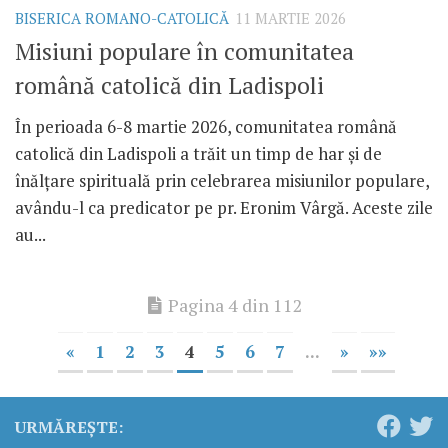
BISERICA ROMANO-CATOLICĂ
11 MARTIE 2026
Misiuni populare în comunitatea
română catolică din Ladispoli
În perioada 6-8 martie 2026, comunitatea română
catolică din Ladispoli a trăit un timp de har și de
înălțare spirituală prin celebrarea misiunilor populare,
avându-l ca predicator pe pr. Eronim Vârgă. Aceste zile
au...
Pagina 4 din 112
«
1
2
3
4
5
6
7
...
»
»»
URMĂREȘTE: