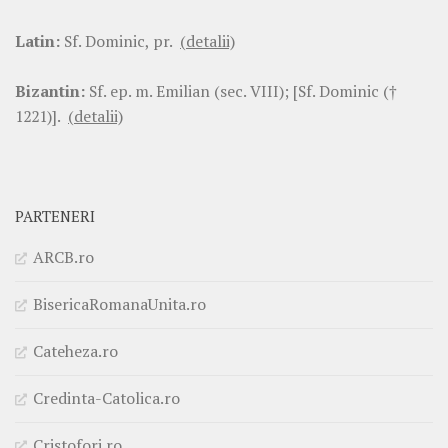
Latin:
Sf. Dominic, pr.
(detalii)
Bizantin:
Sf. ep. m. Emilian (sec. VIII); [Sf. Dominic (†
1221)].
(detalii)
PARTENERI
ARCB.ro
BisericaRomanaUnita.ro
Cateheza.ro
Credinta-Catolica.ro
Cristofori.ro