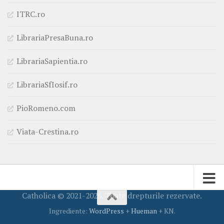
ITRC.ro
LibrariaPresaBuna.ro
LibrariaSapientia.ro
LibrariaSfIosif.ro
PioRomeno.com
Viata-Crestina.ro
Catholica © 2021-2026. Toate drepturile rezervate.
Ingrediente:
WordPress
+
Hueman
+ KN.