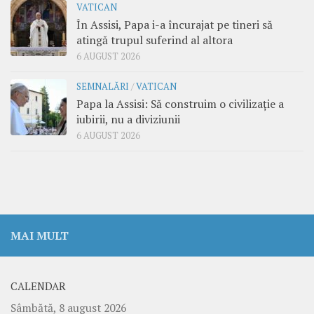
VATICAN
În Assisi, Papa i-a încurajat pe tineri să
atingă trupul suferind al altora
6 AUGUST 2026
SEMNALĂRI
/
VATICAN
Papa la Assisi: Să construim o civilizație a
iubirii, nu a diviziunii
6 AUGUST 2026
MAI MULT
CALENDAR
Sâmbătă, 8 august 2026