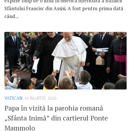
expuse timp de o lună în biserica inferioară a Bazilicii
Sfântului Francisc din Assisi. A fost pentru prima dată
când...
VATICAN
16 MARTIE 2026
Papa în vizită la parohia romană
„Sfânta Inimă” din cartierul Ponte
Mammolo