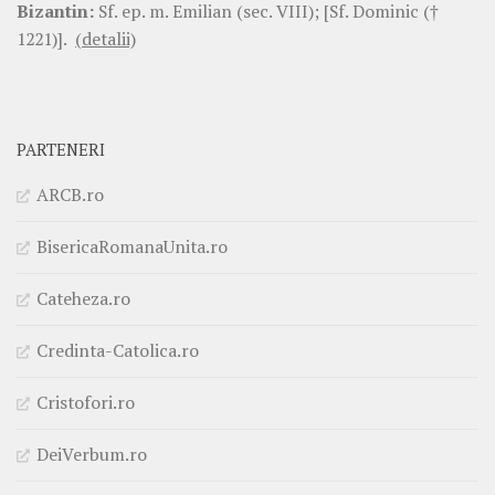
Bizantin:
Sf. ep. m. Emilian (sec. VIII); [Sf. Dominic (†
1221)].
(detalii)
PARTENERI
ARCB.ro
BisericaRomanaUnita.ro
Cateheza.ro
Credinta-Catolica.ro
Cristofori.ro
DeiVerbum.ro