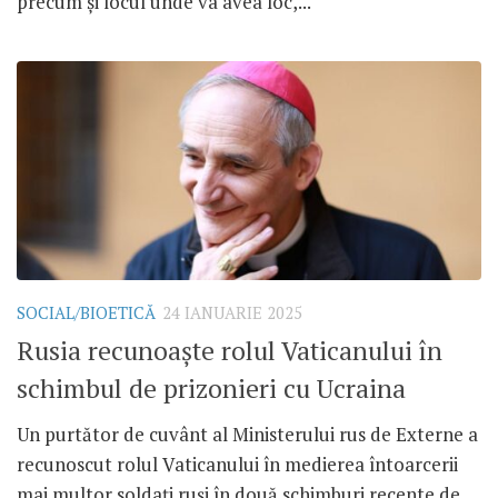
precum și locul unde va avea loc,...
SOCIAL/BIOETICĂ
24 IANUARIE 2025
Rusia recunoaște rolul Vaticanului în
schimbul de prizonieri cu Ucraina
Un purtător de cuvânt al Ministerului rus de Externe a
recunoscut rolul Vaticanului în medierea întoarcerii
mai multor soldați ruși în două schimburi recente de