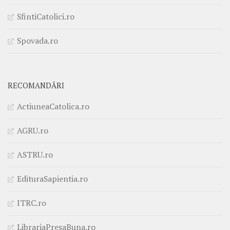
SfintiCatolici.ro
Spovada.ro
RECOMANDĂRI
ActiuneaCatolica.ro
AGRU.ro
ASTRU.ro
EdituraSapientia.ro
ITRC.ro
LibrariaPresaBuna.ro