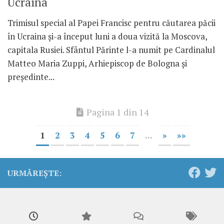
Ucraina
Trimisul special al Papei Francisc pentru căutarea păcii
în Ucraina și-a început luni a doua vizită la Moscova,
capitala Rusiei. Sfântul Părinte l-a numit pe Cardinalul
Matteo Maria Zuppi, Arhiepiscop de Bologna și
președinte...
Pagina 1 din 14
1
2
3
4
5
6
7
...
»
»»
URMĂREȘTE: