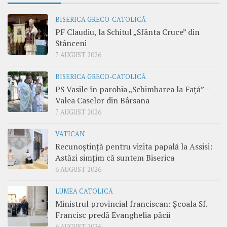
BISERICA GRECO-CATOLICĂ
PF Claudiu, la Schitul „Sfânta Cruce” din
Stânceni
7 AUGUST 2026
BISERICA GRECO-CATOLICĂ
PS Vasile în parohia „Schimbarea la Față” –
Valea Caselor din Bârsana
7 AUGUST 2026
VATICAN
Recunoștință pentru vizita papală la Assisi:
Astăzi simțim că suntem Biserica
6 AUGUST 2026
LUMEA CATOLICĂ
Ministrul provincial franciscan: Școala Sf.
Francisc predă Evanghelia păcii
6 AUGUST 2026