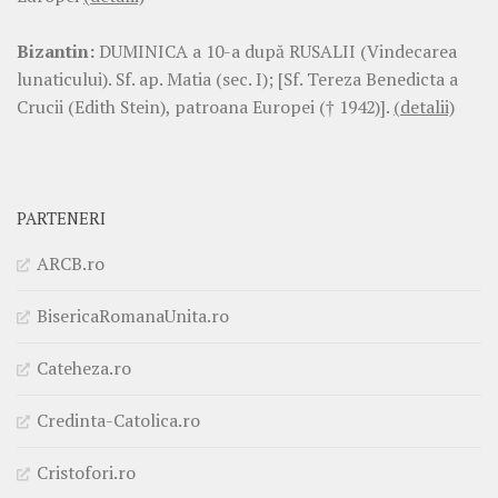
Bizantin:
DUMINICA a 10-a după RUSALII (Vindecarea
lunaticului). Sf. ap. Matia (sec. I); [Sf. Tereza Benedicta a
Crucii (Edith Stein), patroana Europei († 1942)].
(detalii)
PARTENERI
ARCB.ro
BisericaRomanaUnita.ro
Cateheza.ro
Credinta-Catolica.ro
Cristofori.ro