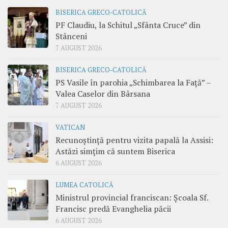
BISERICA GRECO-CATOLICĂ
PF Claudiu, la Schitul „Sfânta Cruce” din
Stânceni
7 AUGUST 2026
BISERICA GRECO-CATOLICĂ
PS Vasile în parohia „Schimbarea la Față” –
Valea Caselor din Bârsana
7 AUGUST 2026
VATICAN
Recunoștință pentru vizita papală la Assisi:
Astăzi simțim că suntem Biserica
6 AUGUST 2026
LUMEA CATOLICĂ
Ministrul provincial franciscan: Școala Sf.
Francisc predă Evanghelia păcii
6 AUGUST 2026