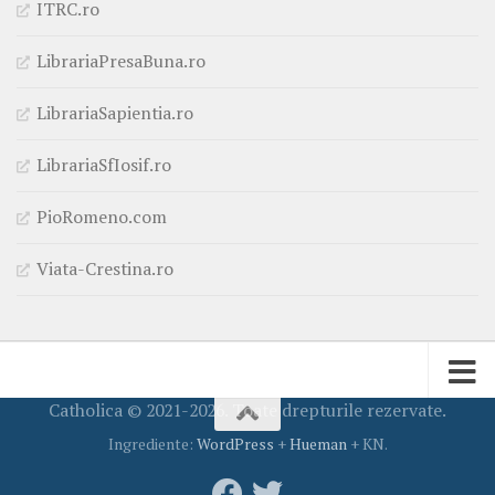
ITRC.ro
LibrariaPresaBuna.ro
LibrariaSapientia.ro
LibrariaSfIosif.ro
PioRomeno.com
Viata-Crestina.ro
Catholica © 2021-2026. Toate drepturile rezervate.
Ingrediente:
WordPress
+
Hueman
+ KN.