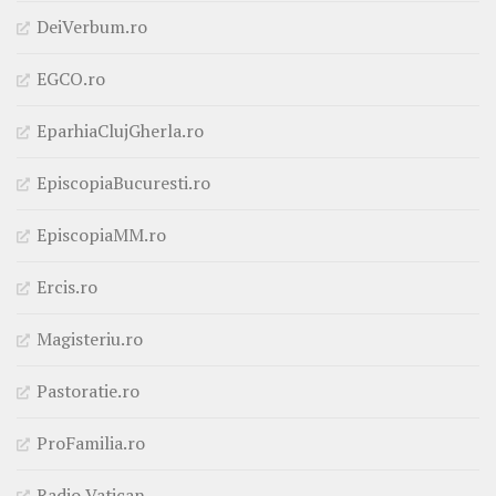
DeiVerbum.ro
EGCO.ro
EparhiaClujGherla.ro
EpiscopiaBucuresti.ro
EpiscopiaMM.ro
Ercis.ro
Magisteriu.ro
Pastoratie.ro
ProFamilia.ro
Radio Vatican