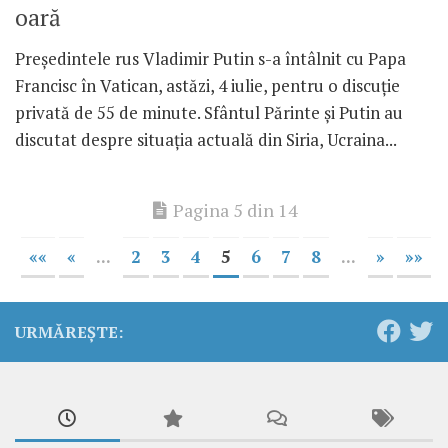
oară
Președintele rus Vladimir Putin s-a întâlnit cu Papa
Francisc în Vatican, astăzi, 4 iulie, pentru o discuție
privată de 55 de minute. Sfântul Părinte și Putin au
discutat despre situația actuală din Siria, Ucraina...
Pagina 5 din 14
««
«
...
2
3
4
5
6
7
8
...
»
»»
URMĂREȘTE: