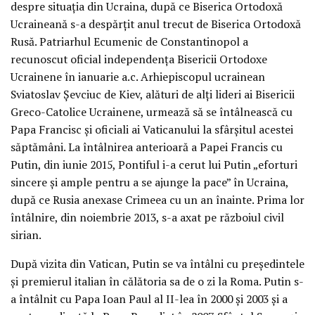
despre situația din Ucraina, după ce Biserica Ortodoxă
Ucraineană s-a despărțit anul trecut de Biserica Ortodoxă
Rusă. Patriarhul Ecumenic de Constantinopol a
recunoscut oficial independența Bisericii Ortodoxe
Ucrainene în ianuarie a.c. Arhiepiscopul ucrainean
Sviatoslav Șevciuc de Kiev, alături de alți lideri ai Bisericii
Greco-Catolice Ucrainene, urmează să se întâlnească cu
Papa Francisc și oficiali ai Vaticanului la sfârșitul acestei
săptămâni. La întâlnirea anterioară a Papei Francis cu
Putin, din iunie 2015, Pontiful i-a cerut lui Putin „eforturi
sincere și ample pentru a se ajunge la pace” în Ucraina,
după ce Rusia anexase Crimeea cu un an înainte. Prima lor
întâlnire, din noiembrie 2013, s-a axat pe războiul civil
sirian.
După vizita din Vatican, Putin se va întâlni cu președintele
și premierul italian în călătoria sa de o zi la Roma. Putin s-
a întâlnit cu Papa Ioan Paul al II-lea în 2000 și 2003 și a