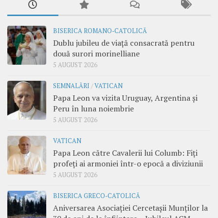
BISERICA ROMANO-CATOLICĂ
Dublu jubileu de viață consacrată pentru
două surori morinelliane
5 AUGUST 2026
SEMNALĂRI
/
VATICAN
Papa Leon va vizita Uruguay, Argentina și
Peru în luna noiembrie
5 AUGUST 2026
VATICAN
Papa Leon către Cavalerii lui Columb: Fiți
profeți ai armoniei într-o epocă a diviziunii
5 AUGUST 2026
BISERICA GRECO-CATOLICĂ
Aniversarea Asociației Cercetașii Munților la