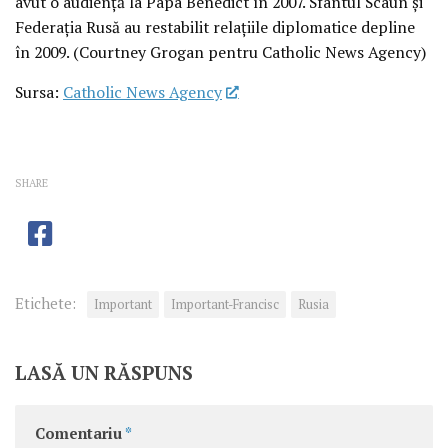
avut o audiență la Papa Benedict în 2007. Sfântul Scaun și
Federația Rusă au restabilit relațiile diplomatice depline
în 2009. (Courtney Grogan pentru Catholic News Agency)
Sursa:
Catholic News Agency
SHARE
Etichete:
Important
Important-Francisc
Rusia
LASĂ UN RĂSPUNS
Comentariu
*