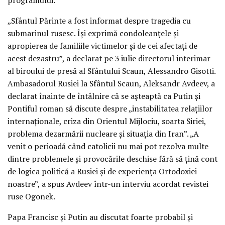
„Sfântul Părinte a fost informat despre tragedia cu
submarinul rusesc. Își exprimă condoleanțele și
apropierea de familiile victimelor și de cei afectați de
acest dezastru”, a declarat pe 3 iulie directorul interimar
al biroului de presă al Sfântului Scaun, Alessandro Gisotti.
Ambasadorul Rusiei la Sfântul Scaun, Aleksandr Avdeev, a
declarat înainte de întâlnire că se așteaptă ca Putin și
Pontiful roman să discute despre „instabilitatea relațiilor
internaționale, criza din Orientul Mijlociu, soarta Siriei,
problema dezarmării nucleare și situația din Iran”. „A
venit o perioadă când catolicii nu mai pot rezolva multe
dintre problemele și provocările deschise fără să țină cont
de logica politică a Rusiei și de experiența Ortodoxiei
noastre”, a spus Avdeev într-un interviu acordat revistei
ruse Ogonek.
Papa Francisc și Putin au discutat foarte probabil și