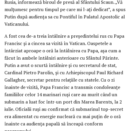
Rusia, informează biroul de presă al Sfântului Scaun. „Vă
mulțumesc pentru timpul pe care mi l-ați dedicat”, a spus
Putin după audiența sa cu Pontiful în Palatul Apostolic al
Vaticanului.
A fost cea de-a treia întâlnire a președintelui rus cu Papa
Francisc și a cincea sa vizită în Vatican. Oaspetele a
întârziat aproape o oră la întâlnirea cu Papa, așa cum a
făcut în ambele întâlniri anterioare cu Sfântul Părinte.
Putin a avut o scurtă întâlnire și cu secretarul de stat,
Cardinal Pietro Parolin, și cu Arhiepiscopul Paul Richard
Gallagher, secretar pentru relațiile cu statele. Cu o zi
înainte de vizită, Papa Francisc a transmis condoleanțe
familiilor celor 14 marinari ruși care au murit când un
submarin a luat foc într-un port din Marea Barents, la 2
iulie. Oficialii ruși au confirmat că submarinul top-secret
era alimentat cu energie nucleară cu mai puțin de o oră
înainte ca audiența papală să înceapă conform
programului.