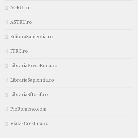
AGRU.ro
ASTRU.ro
EdituraSapientia.ro
ITRC.ro
LibrariaPresaBuna.ro
LibrariaSapientia.ro
LibrariaSfIosif.ro
PioRomeno.com
Viata-Crestina.ro