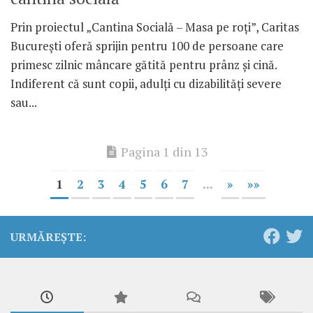
Prin proiectul „Cantina Socială – Masa pe roți”, Caritas
București oferă sprijin pentru 100 de persoane care
primesc zilnic mâncare gătită pentru prânz și cină.
Indiferent că sunt copii, adulți cu dizabilități severe
sau...
Pagina 1 din 13
1
2
3
4
5
6
7
...
»
»»
URMĂREȘTE: