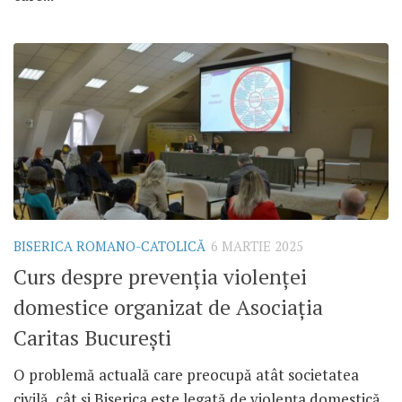
BISERICA ROMANO-CATOLICĂ
6 MARTIE 2025
Curs despre prevenția violenței
domestice organizat de Asociația
Caritas București
O problemă actuală care preocupă atât societatea
civilă, cât și Biserica este legată de violența domestică.