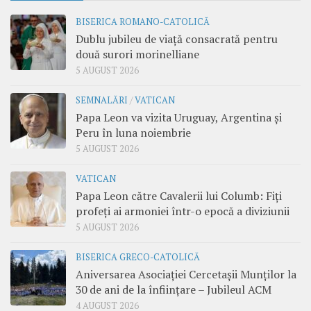
BISERICA ROMANO-CATOLICĂ
Dublu jubileu de viață consacrată pentru
două surori morinelliane
5 AUGUST 2026
SEMNALĂRI
/
VATICAN
Papa Leon va vizita Uruguay, Argentina și
Peru în luna noiembrie
5 AUGUST 2026
VATICAN
Papa Leon către Cavalerii lui Columb: Fiți
profeți ai armoniei într-o epocă a diviziunii
5 AUGUST 2026
BISERICA GRECO-CATOLICĂ
Aniversarea Asociației Cercetașii Munților la
30 de ani de la înființare – Jubileul ACM
4 AUGUST 2026