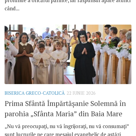
profunde a oricărui părinte, iar răspunsul apare atunci
când...
BISERICA GRECO-CATOLICĂ
22 IUNIE 2026
Prima Sfântă Împărtășanie Solemnă în
parohia „Sfânta Maria” din Baia Mare
„Nu vă preocupați, nu vă îngrijorați, nu vă consumați”
sunt lucrurile pe care mesajul evanghelic de astăzi