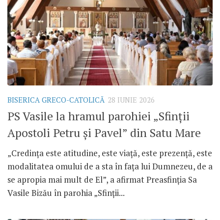
BISERICA GRECO-CATOLICĂ
28 IUNIE 2026
PS Vasile la hramul parohiei „Sfinții
Apostoli Petru și Pavel” din Satu Mare
„Credința este atitudine, este viață, este prezență, este
modalitatea omului de a sta în fața lui Dumnezeu, de a
se apropia mai mult de El”, a afirmat Preasfinția Sa
Vasile Bizău în parohia „Sfinții...