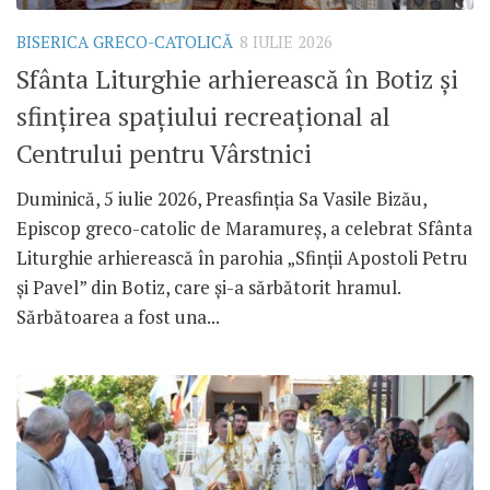
BISERICA GRECO-CATOLICĂ
8 IULIE 2026
Sfânta Liturghie arhierească în Botiz și
sfințirea spațiului recreațional al
Centrului pentru Vârstnici
Duminică, 5 iulie 2026, Preasfinția Sa Vasile Bizău,
Episcop greco-catolic de Maramureș, a celebrat Sfânta
Liturghie arhierească în parohia „Sfinții Apostoli Petru
și Pavel” din Botiz, care și-a sărbătorit hramul.
Sărbătoarea a fost una...