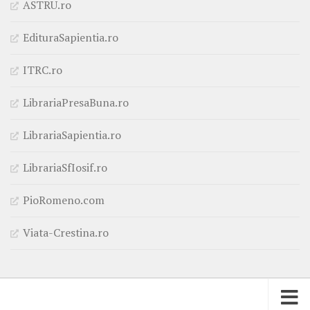
ASTRU.ro
EdituraSapientia.ro
ITRC.ro
LibrariaPresaBuna.ro
LibrariaSapientia.ro
LibrariaSfIosif.ro
PioRomeno.com
Viata-Crestina.ro