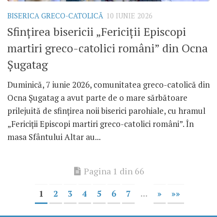
BISERICA GRECO-CATOLICĂ
10 IUNIE 2026
Sfințirea bisericii „Fericiții Episcopi
martiri greco-catolici români” din Ocna
Șugatag
Duminică, 7 iunie 2026, comunitatea greco-catolică din
Ocna Șugatag a avut parte de o mare sărbătoare
prilejuită de sfințirea noii biserici parohiale, cu hramul
„Fericiții Episcopi martiri greco-catolici români”. În
masa Sfântului Altar au...
Pagina 1 din 66
1
2
3
4
5
6
7
...
»
»»