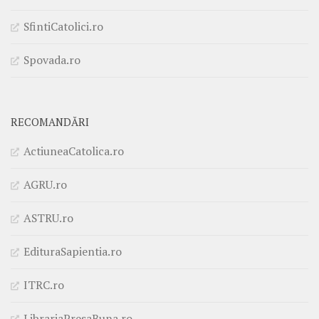
SfintiCatolici.ro
Spovada.ro
RECOMANDĂRI
ActiuneaCatolica.ro
AGRU.ro
ASTRU.ro
EdituraSapientia.ro
ITRC.ro
LibrariaPresaBuna.ro