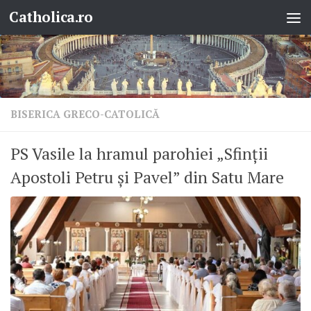
Catholica.ro
Skip to content
BISERICA GRECO-CATOLICĂ
PS Vasile la hramul parohiei „Sfinții
Apostoli Petru și Pavel” din Satu Mare