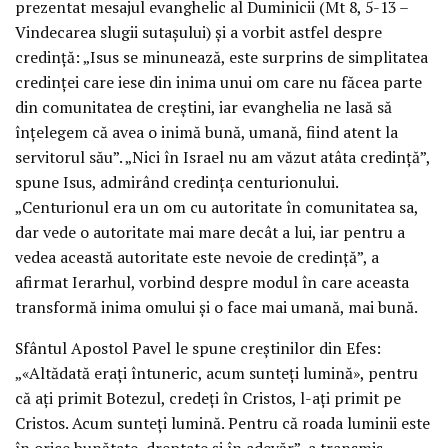
prezentat mesajul evanghelic al Duminicii (Mt 8, 5-13 –
Vindecarea slugii sutașului) și a vorbit astfel despre
credință: „Isus se minunează, este surprins de simplitatea
credinței care iese din inima unui om care nu făcea parte
din comunitatea de creștini, iar evanghelia ne lasă să
înțelegem că avea o inimă bună, umană, fiind atent la
servitorul său”. „Nici în Israel nu am văzut atâta credință”,
spune Isus, admirând credința centurionului.
„Centurionul era un om cu autoritate în comunitatea sa,
dar vede o autoritate mai mare decât a lui, iar pentru a
vedea această autoritate este nevoie de credință”, a
afirmat Ierarhul, vorbind despre modul în care aceasta
transformă inima omului și o face mai umană, mai bună.
Sfântul Apostol Pavel le spune creștinilor din Efes:
„«Altădată erați întuneric, acum sunteți lumină», pentru
că ați primit Botezul, credeți în Cristos, l-ați primit pe
Cristos. Acum sunteți lumină. Pentru că roada luminii este
în orice bunătate, dreptate și în adevăr”, a transmis