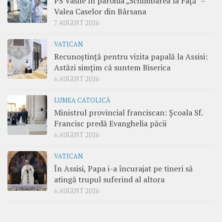
PS Vasile în parohia „Schimbarea la Față” –
Valea Caselor din Bârsana
7 AUGUST 2026
VATICAN
Recunoștință pentru vizita papală la Assisi:
Astăzi simțim că suntem Biserica
6 AUGUST 2026
LUMEA CATOLICĂ
Ministrul provincial franciscan: Școala Sf.
Francisc predă Evanghelia păcii
6 AUGUST 2026
VATICAN
În Assisi, Papa i-a încurajat pe tineri să
atingă trupul suferind al altora
6 AUGUST 2026