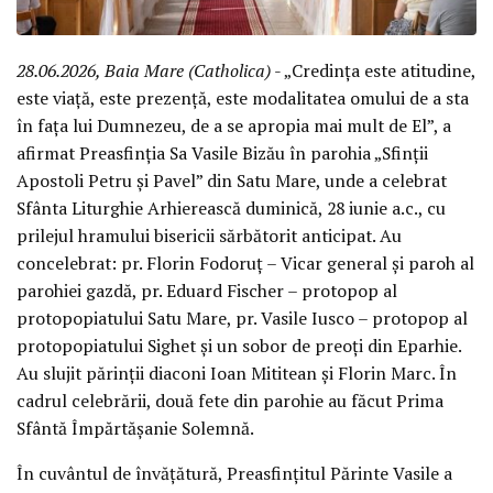
28.06.2026, Baia Mare (Catholica)
- „Credința este atitudine,
este viață, este prezență, este modalitatea omului de a sta
în fața lui Dumnezeu, de a se apropia mai mult de El”, a
afirmat Preasfinția Sa Vasile Bizău în parohia „Sfinții
Apostoli Petru și Pavel” din Satu Mare, unde a celebrat
Sfânta Liturghie Arhierească duminică, 28 iunie a.c., cu
prilejul hramului bisericii sărbătorit anticipat. Au
concelebrat: pr. Florin Fodoruț – Vicar general și paroh al
parohiei gazdă, pr. Eduard Fischer – protopop al
protopopiatului Satu Mare, pr. Vasile Iusco – protopop al
protopopiatului Sighet și un sobor de preoți din Eparhie.
Au slujit părinții diaconi Ioan Mititean și Florin Marc. În
cadrul celebrării, două fete din parohie au făcut Prima
Sfântă Împărtășanie Solemnă.
În cuvântul de învățătură, Preasfințitul Părinte Vasile a