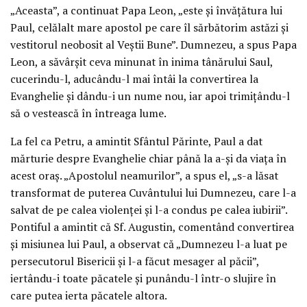
„Aceasta”, a continuat Papa Leon, „este și învățătura lui
Paul, celălalt mare apostol pe care îl sărbătorim astăzi și
vestitorul neobosit al Veștii Bune”. Dumnezeu, a spus Papa
Leon, a săvârșit ceva minunat în inima tânărului Saul,
cucerindu-l, aducându-l mai întâi la convertirea la
Evanghelie și dându-i un nume nou, iar apoi trimițându-l
să o vestească în întreaga lume.
La fel ca Petru, a amintit Sfântul Părinte, Paul a dat
mărturie despre Evanghelie chiar până la a-și da viața în
acest oraș. „Apostolul neamurilor”, a spus el, „s-a lăsat
transformat de puterea Cuvântului lui Dumnezeu, care l-a
salvat de pe calea violenței și l-a condus pe calea iubirii”.
Pontiful a amintit că Sf. Augustin, comentând convertirea
și misiunea lui Paul, a observat că „Dumnezeu l-a luat pe
persecutorul Bisericii și l-a făcut mesager al păcii”,
iertându-i toate păcatele și punându-l într-o slujire în
care putea ierta păcatele altora.