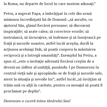
la Roma, nu departe de locul în care suntem adunați.”
Petru, a sugerat Papa, a îmbrățișat în cele din urmă
misiunea încredințată lui de Domnul: „să asculte, cu
ajutorul Său, glasul fiecărei persoane; să discearnă
inspirațiile; să arate calea; să corecteze erorile; să
instruiască, să încurajeze, să îndemne și să însoțească pe
frații și surorile noastre, astfel încât aceștia, docili la
acțiunea aceluiași Duh, să poată coopera la mântuirea
reciprocă și a întregii umanități”. Exemplul lui Petru, a
spus el, „este o invitație adresată fiecărui creștin de a
deveni un ziditor al unității, punându-l pe Dumnezeu în
centrul vieții sale și apropiindu-se de frații și surorile sale,
atent la situația și nevoile lor”, astfel încât „să învățăm să
trăim unii cu alții în caritate, pentru ca mesajul să poată fi
proclamat pe deplin”.
Dumnezeu a cucerit inima tânărului Saul