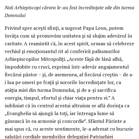
Noii Arhiepiscopi cărora le-au fost încredințate oile din turma
Domnului
Privind spre acești sfinți, a sugerat Papa Leon, putem
învăța cum să promovăm unitatea și să slujim adevărul în
caritate. A reamintit că, în acest spirit, urmau să celebreze
vechiul și emoționantul rit al conferirii paliumurilor
Arhiepiscopilor Mitropoliți. „Aceste fâșii de lână albă,
împodobite cu cruci, exprimă într-adevăr angajamentul
fiecărui păstor – și, de asemenea, al fiecărui creștin – de a-
i lua pe umeri pe frații și surorile încredințate lor, ca
atâția miei din turma Domnului, și de a-și sacrifica
energia, timpul, efortul și chiar viața pentru ei.” A
subliniat că în centrul acestui altruism se află dorința ca
„Evanghelia să ajungă la toți, iar întreaga lume să
găsească în ea armonie și concordie”. Sfântul Părinte a
mai spus că, cu aceste sentimente, le-a adresat cu bucurie
salutări cordiale membrilor delegației Patriarhiei