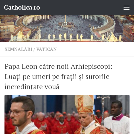
Catholica.ro
Skip to content
SEMNALĂRI
/
VATICAN
Papa Leon către noii Arhiepiscopi:
Luați pe umeri pe frații și surorile
încredințate vouă