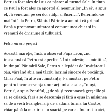
Petru a fost ales de Isus ca păstor al turmei Sale, în timp
ce Paul a fost ales ca apostol al neamurilor. „În ei”, a spus
el, „îi venerăm pe cei doi stâlpi ai Bisericii”. Referindu-se
mai întâi la Petru, Sfântul Părinte a amintit că primul
Papă a promovat unitatea și comuniunea chiar și în
vremuri de diviziune și tulburări.
Petru nu era perfect
Această măreție, însă, a observat Papa Leon, „nu
înseamnă că Petru este perfect”. Într-adevăr, a amintit că,
în timpul Pătimirii Sale, Petru s-a lepădat de Învățătorul
Său, vărsând abia mai târziu lacrimi sincere de pocăință.
Chiar Paul, în alte circumstanțe, l-a mustrat pe Petru
pentru inconsecvența unor acțiuni ale sale. „Totuși,
Petru”, a spus Pontiful, „știe să-și recunoască greșelile și
să se căiască, fără a se descuraja și fără a eșua în misiunea
sa de a vesti Evanghelia și de a aduna turma lui Cristos,
chiar până la martiriu – o soartă pe care a îndurat-o aici,