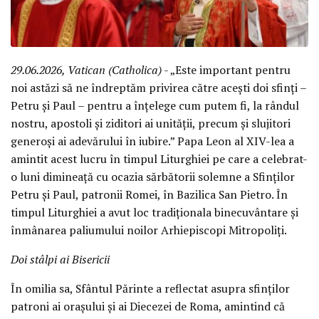
29.06.2026, Vatican (Catholica)
- „Este important pentru
noi astăzi să ne îndreptăm privirea către acești doi sfinți –
Petru și Paul – pentru a înțelege cum putem fi, la rândul
nostru, apostoli și ziditori ai unității, precum și slujitori
generoși ai adevărului în iubire.” Papa Leon al XIV-lea a
amintit acest lucru în timpul Liturghiei pe care a celebrat-
o luni dimineață cu ocazia sărbătorii solemne a Sfinților
Petru și Paul, patronii Romei, în Bazilica San Pietro. În
timpul Liturghiei a avut loc tradiționala binecuvântare și
înmânarea paliumului noilor Arhiepiscopi Mitropoliți.
Doi stâlpi ai Bisericii
În omilia sa, Sfântul Părinte a reflectat asupra sfinților
patroni ai orașului și ai Diecezei de Roma, amintind că