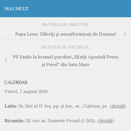
MAI MULT
MATERIALUL URMĂTOR
Papa Leon: Diferiți și neuniformizați de Domnul
MATERIALUL ANTERIOR
PS Vasile la hramul parohiei „Sfinții Apostoli Petru
și Pavel” din Satu Mare
CALENDAR
Vineri, 7 august 2026
Latin:
Ss. Sixt al II-lea, pp. şi îns., m. ; Caietan, pr.
(detalii)
Bizantin:
Sf. cuv. m. Dometie Persul († 262).
(detalii)