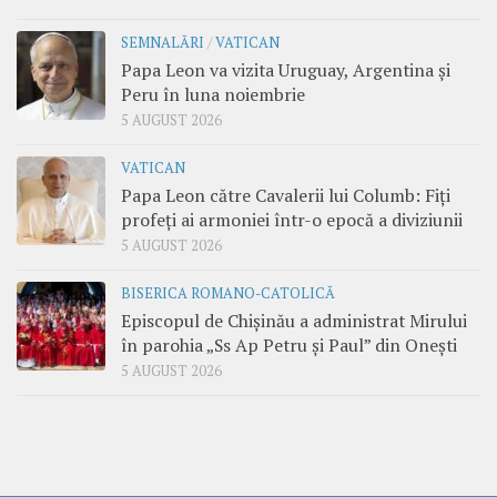
SEMNALĂRI
/
VATICAN
Papa Leon va vizita Uruguay, Argentina și
Peru în luna noiembrie
5 AUGUST 2026
VATICAN
Papa Leon către Cavalerii lui Columb: Fiți
profeți ai armoniei într-o epocă a diviziunii
5 AUGUST 2026
BISERICA ROMANO-CATOLICĂ
Episcopul de Chișinău a administrat Mirului
în parohia „Ss Ap Petru și Paul” din Onești
5 AUGUST 2026